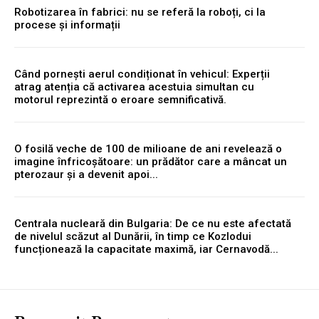
Robotizarea în fabrici: nu se referă la roboți, ci la
procese și informații
Când pornești aerul condiționat în vehicul: Experții
atrag atenția că activarea acestuia simultan cu
motorul reprezintă o eroare semnificativă.
O fosilă veche de 100 de milioane de ani revelează o
imagine înfricoșătoare: un prădător care a mâncat un
pterozaur și a devenit apoi...
Centrala nucleară din Bulgaria: De ce nu este afectată
de nivelul scăzut al Dunării, în timp ce Kozlodui
funcționează la capacitate maximă, iar Cernavodă...