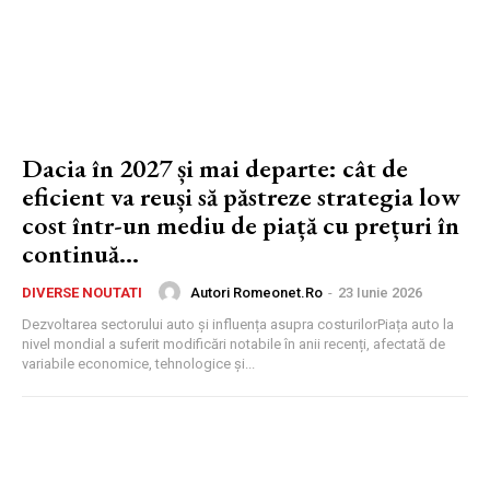
Dacia în 2027 și mai departe: cât de
eficient va reuși să păstreze strategia low
cost într-un mediu de piață cu prețuri în
continuă...
Autori Romeonet.ro
-
23 Iunie 2026
DIVERSE NOUTATI
Dezvoltarea sectorului auto și influența asupra costurilorPiața auto la
nivel mondial a suferit modificări notabile în anii recenți, afectată de
variabile economice, tehnologice și...