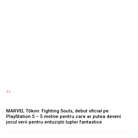
pierdere de 567 de
milioane de dolari.
Facebook și Instagram vor
fi nevoite să limiteze
accesul pentru tineri.
Autori Romeonet.ro
-
7 August 2026
MARVEL Tōkon: Fighting Souls, debut oficial pe
PlayStation 5 – 5 motive pentru care ar putea deveni
jocul verii pentru entuziștii luptei fantastice