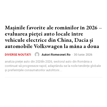
Mașinile favorite ale românilor în 2026 –
evaluarea pieței auto locale între
vehicule electrice din China, Dacia și
automobile Volkswagen la mâna a doua
Autori Romeonet.ro
-
30 Iunie 2026
DIVERSE NOUTATI
analiza pieței auto din 2026În 2026, sectorul auto din România a
continuat să progreseze rapid, adaptându-se la noile tendințe globale
și preferințele consumatorilor autohtoni....