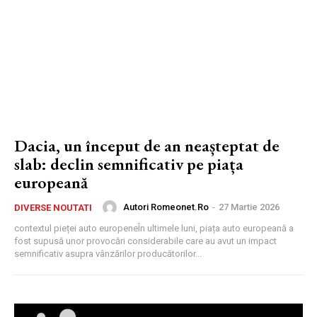
Dacia, un început de an neașteptat de
slab: declin semnificativ pe piața
europeană
Autori Romeonet.ro
-
27 Martie 2026
DIVERSE NOUTATI
contextul pieței auto europeneÎn ultimele luni, piața auto europeană a
fost supusă unor provocări considerabile care au avut un impact
semnificativ asupra vânzărilor producătorilor...