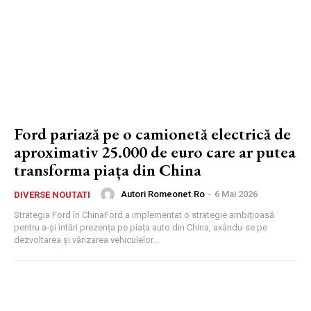
Ford pariază pe o camionetă electrică de
aproximativ 25.000 de euro care ar putea
transforma piața din China
Autori Romeonet.ro
-
6 Mai 2026
DIVERSE NOUTATI
Strategia Ford în ChinaFord a implementat o strategie ambițioasă
pentru a-și întări prezența pe piața auto din China, axându-se pe
dezvoltarea și vânzarea vehiculelor...