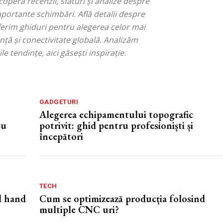
coperă recenzii, sfaturi și analize despre
importante schimbări. Află detalii despre
oferim ghiduri pentru alegerea celor mai
nță și conectivitate globală. Analizăm
le tendințe, aici găsești inspirație.
GADGETURI
Alegerea echipamentului topografic
cu
potrivit: ghid pentru profesioniști și
începători
TECH
d hand
Cum se optimizează producția folosind
multiple CNC uri?