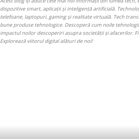
Acest blog îți aduce cele mai noi informații din lumea tech, 
dispozitive smart, aplicații și inteligență artificială. Techn
telefoane, laptopuri, gaming și realitate virtuală. Tech tr
bune produse tehnologice. Descoperă cum noile tehnologii in
impactul noilor descoperiri asupra societății și afacerilor. Fi
Explorează viitorul digital alături de noi!