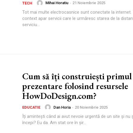
Mihai Horatiu
-
21 Noiembrie 2025
TECH
Tot mai multe electrocasnice sunt conectate la internet. 
context apar servicii care le urmăresc starea de la distan
serviciu...
Cum să îți construiești primul 
prezentare folosind resursele
HowDoDesign.com?
Dan Horia
-
20 Noiembrie 2025
EDUCATIE
Îți amintești când ai avut nevoie urgentă de un site și nu 
începi? Eu da. Am stat ore în șir...