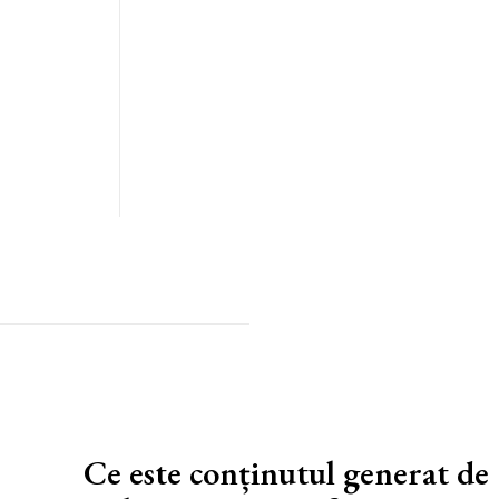
al
câțiva
izezi mai
Ce este conținutul generat de