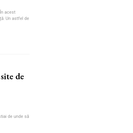
În acest
ță. Un astfel de
site de
știai de unde să