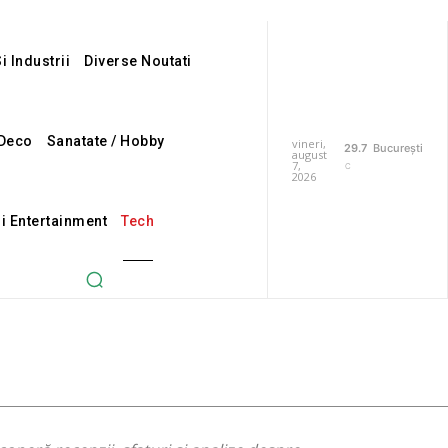
i Industrii
Diverse Noutati
Deco
Sanatate / Hobby
vineri,
29.7
București
august
7,
C
2026
Si Entertainment
Tech
Gadgeturi
Inovatii tehnologice