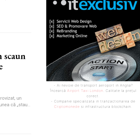
n scaun
e
- Ai nevoie de transport aeroport in Anglia?
Încearcă
Airport Taxi London
. Calitate la prețul
corect.
rovizat, un
- Companie specializata in tranzactionarea de
nea că „stau...
Criptomonede
si infrastructura blockchain.