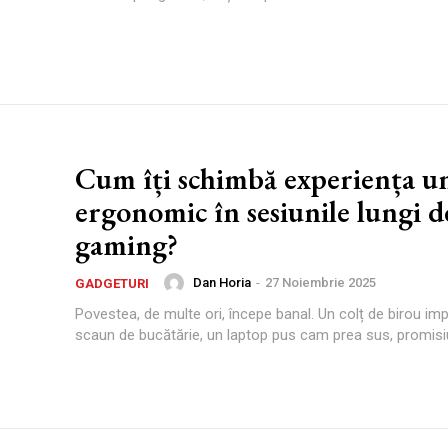
Cum îți schimbă experiența u
ergonomic în sesiunile lungi d
gaming?
Dan Horia
-
27 Noiembrie 2025
GADGETURI
Povestea, de multe ori, începe banal. Un colț de birou imp
scaun de bucătărie, un laptop pus cam prea sus, promisiu