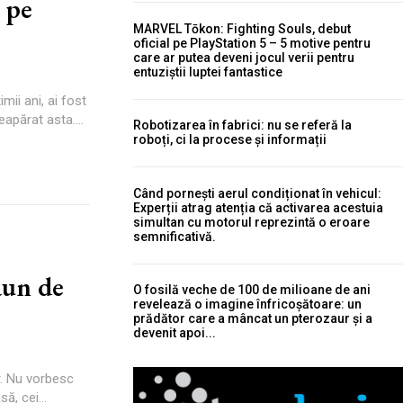
 pe
MARVEL Tōkon: Fighting Souls, debut
oficial pe PlayStation 5 – 5 motive pentru
care ar putea deveni jocul verii pentru
entuziștii luptei fantastice
ii ani, ai fost
eapărat asta....
Robotizarea în fabrici: nu se referă la
roboți, ci la procese și informații
Când pornești aerul condiționat în vehicul:
Experții atrag atenția că activarea acestuia
simultan cu motorul reprezintă o eroare
semnificativă.
aun de
O fosilă veche de 100 de milioane de ani
revelează o imagine înfricoșătoare: un
prădător care a mâncat un pterozaur și a
devenit apoi...
r. Nu vorbesc
ă, cei...