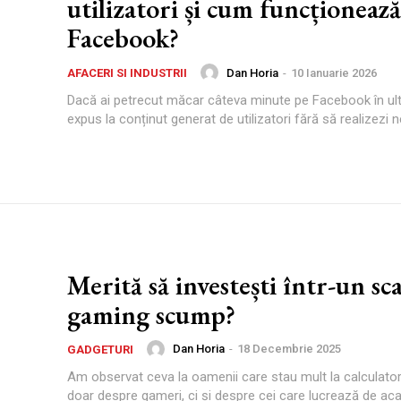
utilizatori și cum funcționează
Facebook?
Dan Horia
-
10 Ianuarie 2026
AFACERI SI INDUSTRII
Dacă ai petrecut măcar câteva minute pe Facebook în ultim
expus la conținut generat de utilizatori fără să realizezi n
Merită să investești într-un sc
gaming scump?
Dan Horia
-
18 Decembrie 2025
GADGETURI
Am observat ceva la oamenii care stau mult la calculato
doar despre gameri, ci și despre cei care lucrează de acas