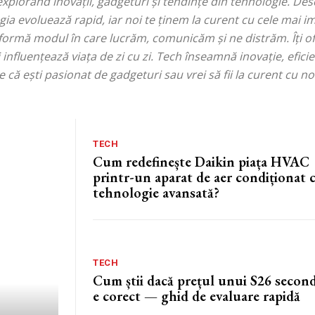
explorând inovații, gadgeturi și tendințe din tehnologie. Des
ologia evoluează rapid, iar noi te ținem la curent cu cele mai 
ansformă modul în care lucrăm, comunicăm și ne distrăm. Îți 
fluențează viața de zi cu zi. Tech înseamnă inovație, eficie
e că ești pasionat de gadgeturi sau vrei să fii la curent cu noi
TECH
Cum redefinește Daikin piața HVAC
printr-un aparat de aer condiționat 
tehnologie avansată?
TECH
Cum știi dacă prețul unui S26 secon
e corect — ghid de evaluare rapidă