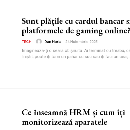
Sunt plățile cu cardul bancar 
platformele de gaming online
Dan Horia
-
24 Noiembrie 2025
TECH
Imaginează-ți o seară obișnuită. Ai terminat cu treaba, 
liniștit, poate îți torni un pahar cu suc sau îți faci un ceai,..
Ce înseamnă HRM și cum îți
monitorizează aparatele