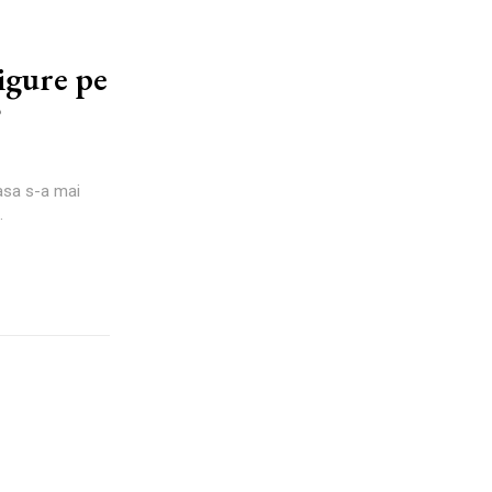
sigure pe
?
casa s-a mai
.