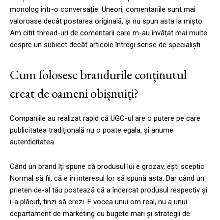
monolog într-o conversație. Uneori, comentariile sunt mai
valoroase decât postarea originală, și nu spun asta la mișto.
Am citit thread-uri de comentarii care m-au învățat mai multe
despre un subiect decât articole întregi scrise de specialiști.
Cum folosesc brandurile conținutul
creat de oameni obișnuiți?
Companiile au realizat rapid că UGC-ul are o putere pe care
publicitatea tradițională nu o poate egala, și anume
autenticitatea.
Când un brand îți spune că produsul lui e grozav, ești sceptic.
Normal să fii, că e în interesul lor să spună asta. Dar când un
prieten de-al tău postează că a încercat produsul respectiv și
i-a plăcut, tinzi să crezi. E vocea unui om real, nu a unui
departament de marketing cu bugete mari și strategii de