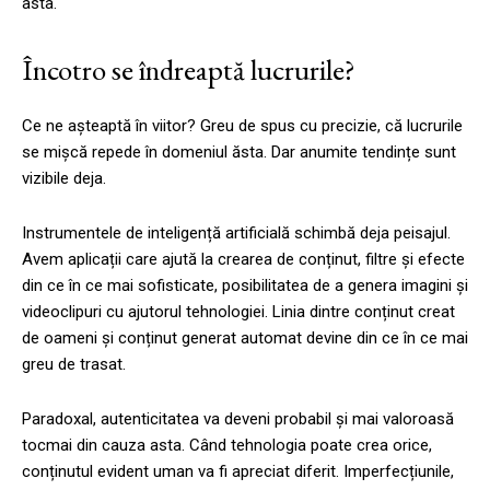
asta.
Încotro se îndreaptă lucrurile?
Ce ne așteaptă în viitor? Greu de spus cu precizie, că lucrurile
se mișcă repede în domeniul ăsta. Dar anumite tendințe sunt
vizibile deja.
Instrumentele de inteligență artificială schimbă deja peisajul.
Avem aplicații care ajută la crearea de conținut, filtre și efecte
din ce în ce mai sofisticate, posibilitatea de a genera imagini și
videoclipuri cu ajutorul tehnologiei. Linia dintre conținut creat
de oameni și conținut generat automat devine din ce în ce mai
greu de trasat.
Paradoxal, autenticitatea va deveni probabil și mai valoroasă
tocmai din cauza asta. Când tehnologia poate crea orice,
conținutul evident uman va fi apreciat diferit. Imperfecțiunile,