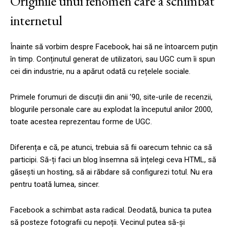
Originile unui fenomen care a schimbat
internetul
Înainte să vorbim despre Facebook, hai să ne întoarcem puțin
în timp. Conținutul generat de utilizatori, sau UGC cum îi spun
cei din industrie, nu a apărut odată cu rețelele sociale.
Primele forumuri de discuții din anii ’90, site-urile de recenzii,
blogurile personale care au explodat la începutul anilor 2000,
toate acestea reprezentau forme de UGC.
Diferența e că, pe atunci, trebuia să fii oarecum tehnic ca să
participi. Să-ți faci un blog însemna să înțelegi ceva HTML, să
găsești un hosting, să ai răbdare să configurezi totul. Nu era
pentru toată lumea, sincer.
Facebook a schimbat asta radical. Deodată, bunica ta putea
să posteze fotografii cu nepoții. Vecinul putea să-și