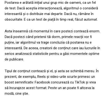
Postarea e arătată inițial unui grup mic de oameni, ca un fel
de test. Dacă aceștia interacționează, algoritmul o consideră
interesantă și o distribuie mai departe. Dacă nu, rămâne în
obscuritate. E ca un test de piață în timp real, făcut automat.
Asta înseamnă că momentul în care postezi contează enorm.
Dacă postezi când prietenii tăi dorm, primele reacții vor fi
puține, iar algoritmul va trage concluzia că postarea nu e
interesantă. De aceea, creatorii de conținut care iau lucrurile în
serios analizează statisticile pentru a găsi momentele optime
de publicare.
Tipul de conținut contează și el, și asta se schimbă mereu. În
prezent, de exemplu, Reels și video-urile scurte primesc un
boost semnificativ. Facebook concurează cu TikTok și vrea
să încurajeze acest format. Peste un an poate fi altceva la
modă, cine știe.