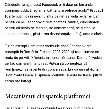
Gândește-te așa: dacă Facebook ar fi doar un loc unde
companii publică reclame, cât timp ai petrece acolo? Probabil
foarte puțin, că nimeni nu intră pe net să vadă reclame. Dar
pentru că pe Facebook îți vezi prietenii, familia, cunoștințele,
pentru că acolo se discută, se comentează, se distribuie
lucruri personale, platforma devine captivantă. Și asta e cheia.
Eu, de exemplu, am prins vremurile când Facebook era
proaspăt în România. Era prin 2008-2009, și toată lumea se
muta de pe Hi5. Diferența era enormă atunci. Deodată, vedeai
ce fac oamenii în timp real. Puteai să comentezi, să
reacționezi, să fii parte din conversație. Era ca un sat digital
unde toată lumea își spunea noutățile, și asta ne ținea lipiți de
ecran ore întregi.
Mecanismul din spatele platformei
Facebook nu afișează conținutul aleatoriu, cum poate ai