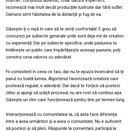
internet. Conținutul autentic, chiar dacă e imperfect,
rezonează mai mult decât producțiile lustruite dar fără suflet.
Oamenii simt falsitatea de la distanță și fug de ea.
Găsește-ți o nișă în care să te simți confortabil. E greu să
concurezi pe subiecte generale unde sunt deja mii de creatori
cu experiență. Dar pe subiecte specifice, unde pasiunea ta
întâlnește un public care împărtășește aceeași pasiune, poți
construi ceva valoros cu adevărat.
Fii consistent în ceea ce faci, dar nu te epuiza încercând să ții
pasul cu toată lumea. Algoritmul favorizează creatorii care
postează regulat, e adevărat. Dar dacă te forțezi să postezi
zilnic și ajungi să urăști procesul, nu are rost să continui așa.
Găsește un ritm care funcționează pentru tine pe termen lung.
Interacționează cu comunitatea ta, că asta face diferența
între a avea urmăritori și a avea o comunitate. Nu e suficient
să postezi și să pleci. Răspunde la comentarii, participă la