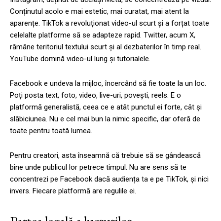
Conținutul acolo e mai estetic, mai curatat, mai atent la
aparențe. TikTok a revoluționat video-ul scurt și a forțat toate
celelalte platforme să se adapteze rapid. Twitter, acum X,
rămâne teritoriul textului scurt și al dezbaterilor în timp real.
YouTube domină video-ul lung și tutorialele.
Facebook e undeva la mijloc, încercând să fie toate la un loc.
Poți posta text, foto, video, live-uri, povești, reels. E o
platformă generalistă, ceea ce e atât punctul ei forte, cât și
slăbiciunea. Nu e cel mai bun la nimic specific, dar oferă de
toate pentru toată lumea.
Pentru creatori, asta înseamnă că trebuie să se gândească
bine unde publicul lor petrece timpul. Nu are sens să te
concentrezi pe Facebook dacă audiența ta e pe TikTok, și nici
invers. Fiecare platformă are regulile ei.
Partea legală a lucrurilor