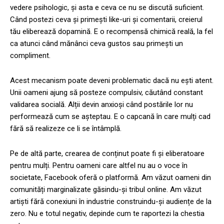
vedere psihologic, și asta e ceva ce nu se discută suficient.
Când postezi ceva și primești like-uri și comentarii, creierul
tău eliberează dopamină. E o recompensă chimică reală, la fel
ca atunci când mănânci ceva gustos sau primești un
compliment.
Acest mecanism poate deveni problematic dacă nu ești atent.
Unii oameni ajung să posteze compulsiv, căutând constant
validarea socială. Alții devin anxioși când postările lor nu
performează cum se așteptau. E o capcană în care mulți cad
fără să realizeze ce li se întâmplă.
Pe de altă parte, crearea de conținut poate fi și eliberatoare
pentru mulți. Pentru oameni care altfel nu au o voce în
societate, Facebook oferă o platformă. Am văzut oameni din
comunități marginalizate găsindu-și tribul online. Am văzut
artiști fără conexiuni în industrie construindu-și audiențe de la
zero. Nu e totul negativ, depinde cum te raportezi la chestia