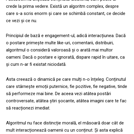
crede la prima vedere. Există un algoritm complex, despre
care s-a scris enorm și care se schimbă constant, ce decide
ce vezi și ce nu.
Principiul de bază e engagement-ul, adică interacțiunea. Dacă
o postare primește multe like-uri, comentarii, distribuiri,
algoritmul o consideră valoroasă și o arată mai multor
oameni. Dacă o postare e ignorată, dispare rapid în uitare, ca
și cum n-ar fi existat niciodată.
Asta creează o dinamică pe care mulți n-o înțeleg. Conținutul
care stârnește emoții puternice, fie pozitive, fie negative, tinde
să performeze mai bine. De aceea vezi atâtea postări
controversate, atâtea știri șocante, atâtea imagini care te fac
să reacționezi imediat.
Algoritmul nu face distincție morală, el măsoară doar cât de
mult interacționează oamenii cu un conținut. Și asta explică