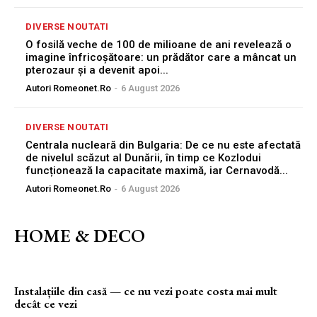
DIVERSE NOUTATI
O fosilă veche de 100 de milioane de ani revelează o
imagine înfricoșătoare: un prădător care a mâncat un
pterozaur și a devenit apoi...
Autori Romeonet.ro
-
6 August 2026
DIVERSE NOUTATI
Centrala nucleară din Bulgaria: De ce nu este afectată
de nivelul scăzut al Dunării, în timp ce Kozlodui
funcționează la capacitate maximă, iar Cernavodă...
Autori Romeonet.ro
-
6 August 2026
HOME & DECO
Instalațiile din casă — ce nu vezi poate costa mai mult
decât ce vezi