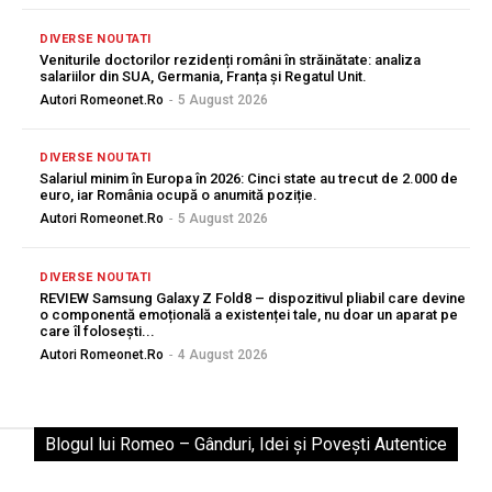
DIVERSE NOUTATI
Veniturile doctorilor rezidenți români în străinătate: analiza
salariilor din SUA, Germania, Franța și Regatul Unit.
Autori Romeonet.ro
-
5 August 2026
DIVERSE NOUTATI
Salariul minim în Europa în 2026: Cinci state au trecut de 2.000 de
euro, iar România ocupă o anumită poziție.
Autori Romeonet.ro
-
5 August 2026
DIVERSE NOUTATI
REVIEW Samsung Galaxy Z Fold8 – dispozitivul pliabil care devine
o componentă emoțională a existenței tale, nu doar un aparat pe
care îl folosești...
Autori Romeonet.ro
-
4 August 2026
Blogul lui Romeo – Gânduri, Idei și Povești Autentice