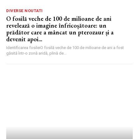
DIVERSE NOUTATI
O fosilă veche de 100 de milioane de ani
revelează o imagine înfricoșătoare: un
prădător care a mâncat un pterozaur și a
devenit apoi...
Identificarea fosileiO fosilă veche de 100 de milioane de ani a fost
găsită într-o zonă aridă, plină de...