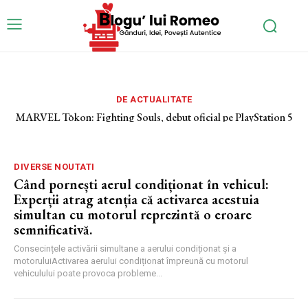
DE ACTUALITATE
MARVEL Tōkon: Fighting Souls, debut oficial pe PlayStation 5
– 5 motive pentru care ar putea deveni jocul verii pentru entuziștii
luptei fantastice
DIVERSE NOUTATI
Când pornești aerul condiționat în vehicul:
Experții atrag atenția că activarea acestuia
simultan cu motorul reprezintă o eroare
semnificativă.
Consecințele activării simultane a aerului condiționat și a
motoruluiActivarea aerului condiționat împreună cu motorul
vehiculului poate provoca probleme...