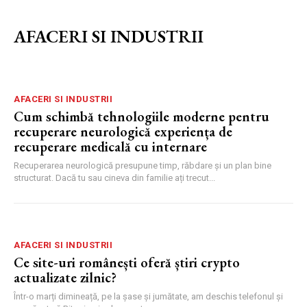
AFACERI SI INDUSTRII
AFACERI SI INDUSTRII
Cum schimbă tehnologiile moderne pentru
recuperare neurologică experiența de
recuperare medicală cu internare
Recuperarea neurologică presupune timp, răbdare și un plan bine
structurat. Dacă tu sau cineva din familie ați trecut...
AFACERI SI INDUSTRII
Ce site-uri românești oferă știri crypto
actualizate zilnic?
Într-o marți dimineață, pe la șase și jumătate, am deschis telefonul și