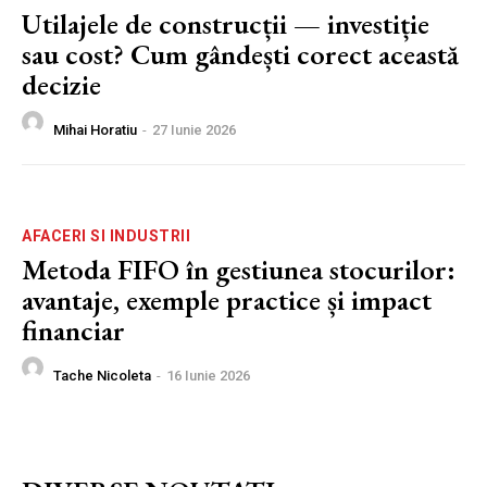
Utilajele de construcții — investiție
sau cost? Cum gândești corect această
decizie
Mihai Horatiu
-
27 Iunie 2026
AFACERI SI INDUSTRII
Metoda FIFO în gestiunea stocurilor:
avantaje, exemple practice și impact
financiar
Tache Nicoleta
-
16 Iunie 2026