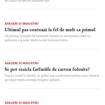
am văzut că Bitcoin pierduse opt...
AFACERI SI INDUSTRII
Ultimul pas contează la fel de mult ca primul
Un proces complet de tratament metalic nu se termină odată cu
aplicarea vopselei. Multe lucrări bune pe hârtie...
AFACERI SI INDUSTRII
Se pot recicla farfuriile de carton folosite?
După o masă în familie, un grătar sau o petrecere pentru copii, rămâne
aproape mereu aceeași imagine: pahare...
AFACERI SI INDUSTRII