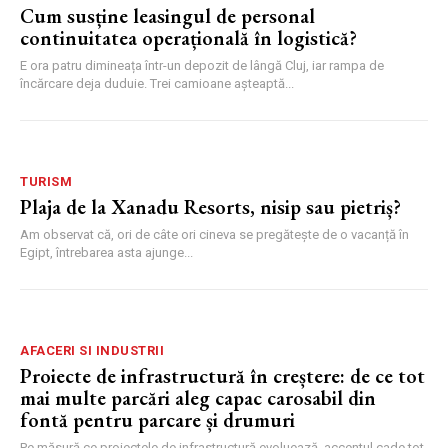
Cum susține leasingul de personal
continuitatea operațională în logistică?
E ora patru dimineața într-un depozit de lângă Cluj, iar rampa de
încărcare deja duduie. Trei camioane așteaptă...
TURISM
Plaja de la Xanadu Resorts, nisip sau pietriș?
Am observat că, ori de câte ori cineva se pregătește de o vacanță în
Egipt, întrebarea asta ajunge...
AFACERI SI INDUSTRII
Proiecte de infrastructură în creștere: de ce tot
mai multe parcări aleg capac carosabil din
fontă pentru parcare și drumuri
Pe măsură ce proiectele de infrastructură evoluează, accentul cade tot