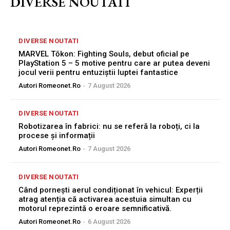
DIVERSE NOUTATI
DIVERSE NOUTATI
MARVEL Tōkon: Fighting Souls, debut oficial pe
PlayStation 5 – 5 motive pentru care ar putea deveni
jocul verii pentru entuziștii luptei fantastice
Autori Romeonet.ro
-
7 August 2026
DIVERSE NOUTATI
Robotizarea în fabrici: nu se referă la roboți, ci la
procese și informații
Autori Romeonet.ro
-
7 August 2026
DIVERSE NOUTATI
Când pornești aerul condiționat în vehicul: Experții
atrag atenția că activarea acestuia simultan cu
motorul reprezintă o eroare semnificativă.
Autori Romeonet.ro
-
6 August 2026