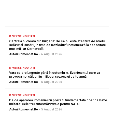
sporind considerabil eficiența și productivitatea....
DIVERSE NOUTATI
Centrala nucleară din Bulgaria: De ce nu este afectată de nivelul
scăzut al Dunării, în timp ce Kozlodui funcționează la capacitate
maximă, iar Cernavodă...
Autori Romeonet.ro
-
6 August 2026
DIVERSE NOUTATI
Vara se prelungește până în octombrie. Evenimentul care va
provoca noi călduri în mijlocul sezonului de toamnă.
Autori Romeonet.ro
-
5 August 2026
DIVERSE NOUTATI
De ce apărarea României nu poate fi fundamentată doar pe baze
militare: cele trei autostrăzi vitale pentru NATO
Autori Romeonet.ro
-
5 August 2026