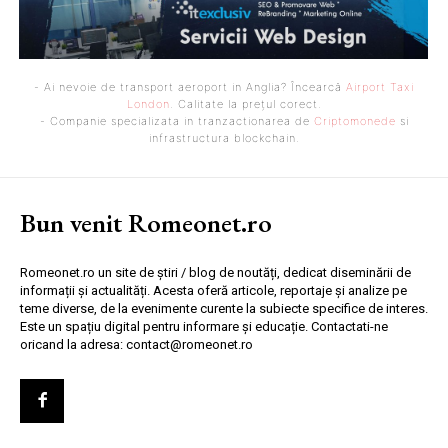
- Ai nevoie de transport aeroport in Anglia? Încearcă
Airport Taxi
London
. Calitate la prețul corect.
- Companie specializata in tranzactionarea de
Criptomonede
si
infrastructura blockchain.
Bun venit Romeonet.ro
Romeonet.ro un site de știri / blog de noutăți, dedicat diseminării de
informații și actualități. Acesta oferă articole, reportaje și analize pe
teme diverse, de la evenimente curente la subiecte specifice de interes.
Este un spațiu digital pentru informare și educație. Contactati-ne
oricand la adresa: contact@romeonet.ro