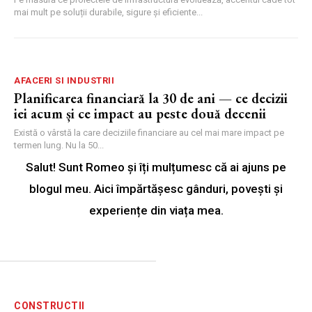
mai mult pe soluții durabile, sigure și eficiente...
AFACERI SI INDUSTRII
Planificarea financiară la 30 de ani — ce decizii
iei acum și ce impact au peste două decenii
Există o vârstă la care deciziile financiare au cel mai mare impact pe
termen lung. Nu la 50...
Salut! Sunt Romeo și îți mulțumesc că ai ajuns pe
blogul meu. Aici împărtășesc gânduri, povești și
experiențe din viața mea.
CONSTRUCTII