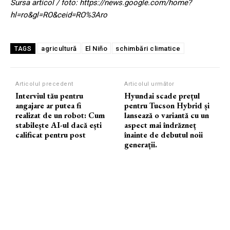
Sursa articol / foto: https://news.google.com/home?
hl=ro&gl=RO&ceid=RO%3Aro
agricultură
El Niño
schimbări climatice
TAGS
Articolul precedent
Articolul următor
Interviul tău pentru
Hyundai scade prețul
angajare ar putea fi
pentru Tucson Hybrid și
realizat de un robot: Cum
lansează o variantă cu un
stabilește AI-ul dacă ești
aspect mai îndrăzneț
calificat pentru post
înainte de debutul noii
generații.