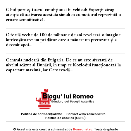
Când pornești aerul condiționat în vehicul: Experții atrag
atenția că activarea acestuia simultan cu motorul reprezintă o
eroare semnificativă.
O fosilă veche de 100 de milioane de ani revelează o imagine
înfricoșătoare: un prădător care a mâncat un pterozaur și a
devenit apoi...
Centrala nucleară din Bulgaria: De ce nu este afectată de
nivelul scăzut al Dunării, în timp ce Kozlodui funcționează la
capacitate maximă, iar Cernavodă...
Politică de confidențialitate
Contact www.romeonet.ro
Politica de cookies (GDPR)
© Acest site este creat si administrat de
Romeonet.ro
. Toate drepturile