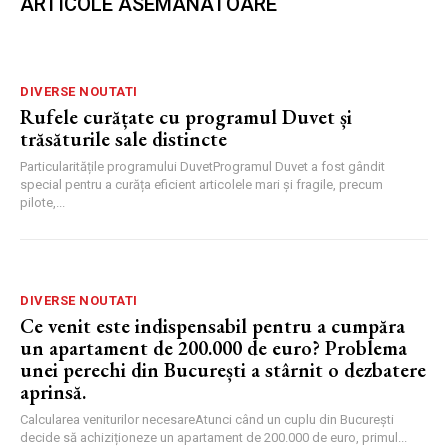
ARTICOLE ASEMANATOARE
DIVERSE NOUTATI
Rufele curățate cu programul Duvet și
trăsăturile sale distincte
Particularitățile programului DuvetProgramul Duvet a fost gândit
special pentru a curăța eficient articolele mari și fragile, precum
pilote,...
DIVERSE NOUTATI
Ce venit este indispensabil pentru a cumpăra
un apartament de 200.000 de euro? Problema
unei perechi din București a stârnit o dezbatere
aprinsă.
Calcularea veniturilor necesareAtunci când un cuplu din București
decide să achiziționeze un apartament de 200.000 de euro, primul...