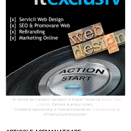
- Ai nevoie de transport aeroport in Anglia? Încearcă
Airport Taxi
London
. Calitate la prețul corect.
- Companie specializata in tranzactionarea de
Criptomonede
si
infrastructura blockchain.