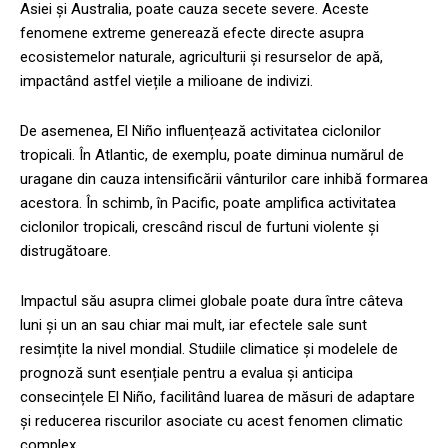
Asiei și Australia, poate cauza secete severe. Aceste
fenomene extreme generează efecte directe asupra
ecosistemelor naturale, agriculturii și resurselor de apă,
impactând astfel viețile a milioane de indivizi.
De asemenea, El Niño influențează activitatea ciclonilor
tropicali. În Atlantic, de exemplu, poate diminua numărul de
uragane din cauza intensificării vânturilor care inhibă formarea
acestora. În schimb, în Pacific, poate amplifica activitatea
ciclonilor tropicali, crescând riscul de furtuni violente și
distrugătoare.
Impactul său asupra climei globale poate dura între câteva
luni și un an sau chiar mai mult, iar efectele sale sunt
resimțite la nivel mondial. Studiile climatice și modelele de
prognoză sunt esențiale pentru a evalua și anticipa
consecințele El Niño, facilitând luarea de măsuri de adaptare
și reducerea riscurilor asociate cu acest fenomen climatic
complex.