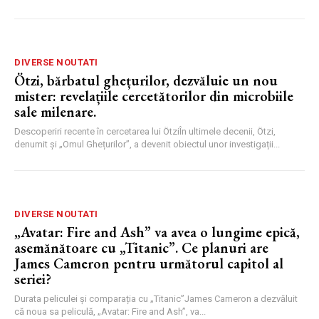
DIVERSE NOUTATI
Ötzi, bărbatul ghețurilor, dezvăluie un nou
mister: revelațiile cercetătorilor din microbiile
sale milenare.
Descoperiri recente în cercetarea lui ÖtziÎn ultimele decenii, Ötzi,
denumit și „Omul Ghețurilor”, a devenit obiectul unor investigații...
DIVERSE NOUTATI
„Avatar: Fire and Ash” va avea o lungime epică,
asemănătoare cu „Titanic”. Ce planuri are
James Cameron pentru următorul capitol al
seriei?
Durata peliculei și comparația cu „Titanic”James Cameron a dezvăluit
că noua sa peliculă, „Avatar: Fire and Ash”, va...