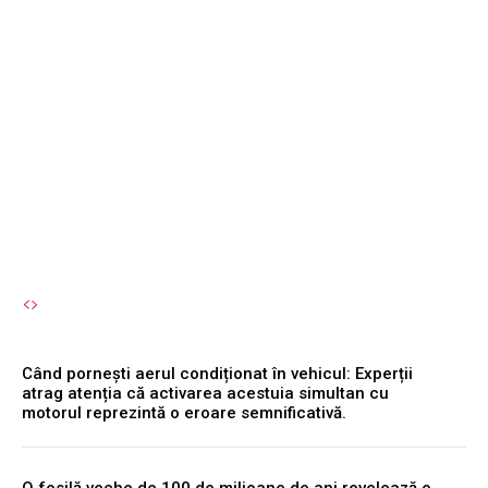
activarea acestuia
simultan cu motorul
reprezintă o eroare
semnificativă.
Autori Romeonet.ro
-
6 August 2026
Când pornești aerul condiționat în vehicul: Experții
atrag atenția că activarea acestuia simultan cu
motorul reprezintă o eroare semnificativă.
O fosilă veche de 100 de milioane de ani revelează o