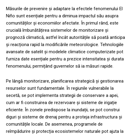
Măsurile de prevenire și adaptare la efectele fenomenului El
Niño sunt esențiale pentru a diminua impactul său asupra
comunităților și economiilor afectate. În primul rând, este
crucială îmbunătățirea sistemelor de monitorizare și
prognoză climatică, astfel încât autoritățile să poată anticipa
și reacționa rapid la modificările meteorologice. Tehnologiile
avansate de satelit și modelele climatice computerizate pot
furniza date esențiale pentru a prezice intensitatea și durata
fenomenului, permițând guvernelor să ia măsuri rapide.
Pe lângă monitorizare, planificarea strategică și gestionarea
resurselor sunt fundamentale. În regiunile vulnerabile la
secetă, se pot implementa strategii de conservare a apei,
cum ar fi construirea de rezervoare și sisteme de irigație
eficiente. În zonele predispose la inundații, se pot construi
diguri și sisteme de drenaj pentru a proteja infrastructura și
comunitățile locale. De asemenea, programele de
reîmpădurire și protecția ecosistemelor naturale pot ajuta la