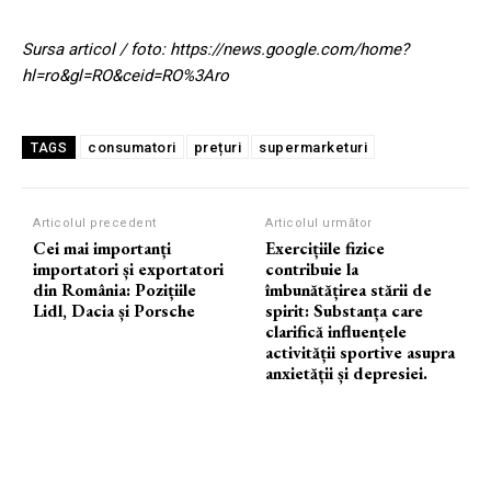
Sursa articol / foto: https://news.google.com/home?
hl=ro&gl=RO&ceid=RO%3Aro
consumatori
prețuri
supermarketuri
TAGS
Articolul precedent
Articolul următor
Cei mai importanți
Exercițiile fizice
importatori și exportatori
contribuie la
din România: Pozițiile
îmbunătățirea stării de
Lidl, Dacia și Porsche
spirit: Substanța care
clarifică influențele
activității sportive asupra
anxietății și depresiei.