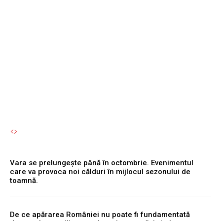
în octombrie. Evenimentul
care va provoca noi călduri
în mijlocul sezonului de
toamnă.
Autori Romeonet.ro
-
5 August 2026
Vara se prelungește până în octombrie. Evenimentul
care va provoca noi călduri în mijlocul sezonului de
toamnă.
De ce apărarea României nu poate fi fundamentată