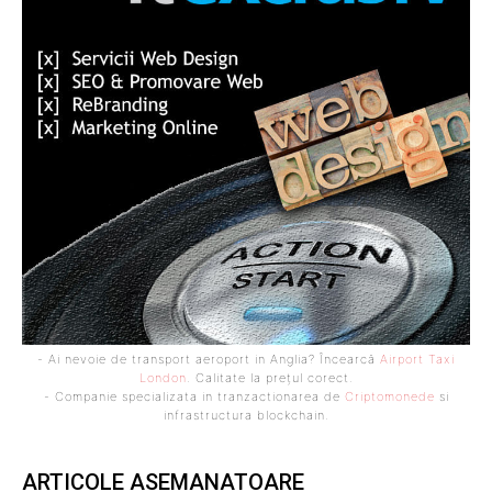
- Ai nevoie de transport aeroport in Anglia? Încearcă
Airport Taxi
London
. Calitate la prețul corect.
- Companie specializata in tranzactionarea de
Criptomonede
si
infrastructura blockchain.
ARTICOLE ASEMANATOARE