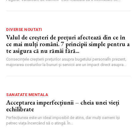
DIVERSE NOUTATI
Valul de creșteri de prețuri afectează din ce în
ce mai mulți români. 7 principii simple pentru a
te asigura că nu rămâi fără...
Consecințele creșterii prețurilor asupra bugetului personalÎn prezent,
majorarea costurilor la bunuri și servicii are un impact direct asupra...
SANATATE MENTALA
Acceptarea imperfecțiunii – cheia unei vieți
echilibrate
Perfecțiunea este un ideal imposibil de atins, dar mulți oameni își
petrec viața încercând să o atingă. În...