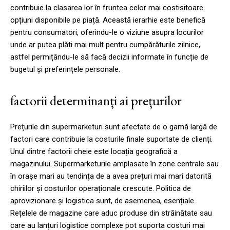
contribuie la clasarea lor în fruntea celor mai costisitoare
opțiuni disponibile pe piață. Această ierarhie este benefică
pentru consumatori, oferindu-le o viziune asupra locurilor
unde ar putea plăti mai mult pentru cumpărăturile zilnice,
astfel permițându-le să facă decizii informate în funcție de
bugetul și preferințele personale.
factorii determinanți ai prețurilor
Prețurile din supermarketuri sunt afectate de o gamă largă de
factori care contribuie la costurile finale suportate de clienți.
Unul dintre factorii cheie este locația geografică a
magazinului. Supermarketurile amplasate în zone centrale sau
în orașe mari au tendința de a avea prețuri mai mari datorită
chiriilor și costurilor operaționale crescute. Politica de
aprovizionare și logistica sunt, de asemenea, esențiale.
Rețelele de magazine care aduc produse din străinătate sau
care au lanțuri logistice complexe pot suporta costuri mai