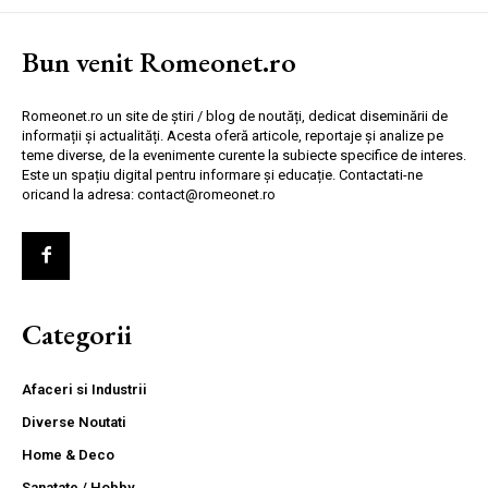
Bun venit Romeonet.ro
Romeonet.ro un site de știri / blog de noutăți, dedicat diseminării de
informații și actualități. Acesta oferă articole, reportaje și analize pe
teme diverse, de la evenimente curente la subiecte specifice de interes.
Este un spațiu digital pentru informare și educație. Contactati-ne
oricand la adresa: contact@romeonet.ro
Categorii
Afaceri si Industrii
Diverse Noutati
Home & Deco
Sanatate / Hobby