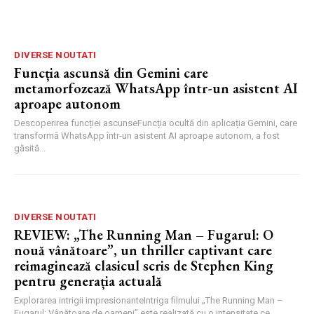
DIVERSE NOUTATI
Funcția ascunsă din Gemini care
metamorfozează WhatsApp într-un asistent AI
aproape autonom
Descoperirea funcției ascunseFuncția ocultă din aplicația Gemini, care
transformă WhatsApp într-un asistent AI aproape autonom, a fost
găsită...
DIVERSE NOUTATI
REVIEW: „The Running Man – Fugarul: O
nouă vânătoare”, un thriller captivant care
reimaginează clasicul scris de Stephen King
pentru generația actuală
Explorarea intrigii impresionanteIntriga filmului „The Running Man –
Fugarul: Vânătoare de oameni” este realizată cu o intensitate ce...