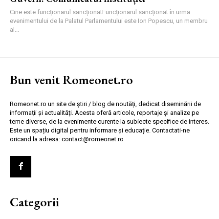
Cine este funcționarul sancționatFuncționarul sancționat în urma
evenimentului de la Palatul Parlamentului este Ion Popescu, un membru
al...
Bun venit Romeonet.ro
Romeonet.ro un site de știri / blog de noutăți, dedicat diseminării de
informații și actualități. Acesta oferă articole, reportaje și analize pe
teme diverse, de la evenimente curente la subiecte specifice de interes.
Este un spațiu digital pentru informare și educație. Contactati-ne
oricand la adresa: contact@romeonet.ro
Categorii