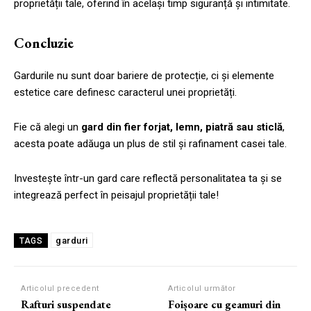
proprietății tale, oferind în același timp siguranță și intimitate.
Concluzie
Gardurile nu sunt doar bariere de protecție, ci și elemente
estetice care definesc caracterul unei proprietăți.
Fie că alegi un
gard din fier forjat, lemn, piatră sau sticlă
,
acesta poate adăuga un plus de stil și rafinament casei tale.
Investește într-un gard care reflectă personalitatea ta și se
integrează perfect în peisajul proprietății tale!
garduri
TAGS
Articolul precedent
Articolul următor
Rafturi suspendate
Foișoare cu geamuri din