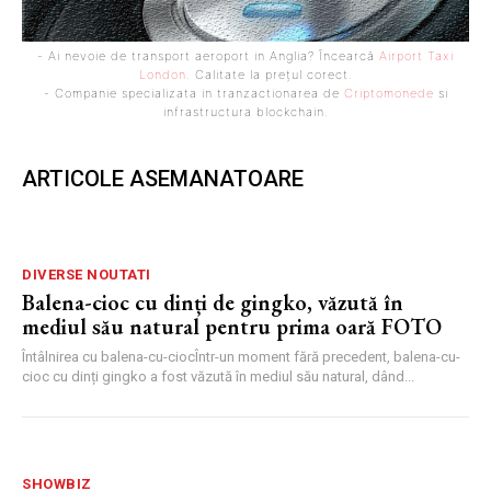
- Ai nevoie de transport aeroport in Anglia? Încearcă
Airport Taxi
London
. Calitate la prețul corect.
- Companie specializata in tranzactionarea de
Criptomonede
si
infrastructura blockchain.
ARTICOLE ASEMANATOARE
DIVERSE NOUTATI
Balena-cioc cu dinți de gingko, văzută în
mediul său natural pentru prima oară FOTO
Întâlnirea cu balena-cu-ciocÎntr-un moment fără precedent, balena-cu-
cioc cu dinți gingko a fost văzută în mediul său natural, dând...
SHOWBIZ