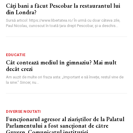
Câți bani a făcut Pescobar la restaurantul lui
din Londra?
Sursă articol: https://www.libertatea.ro/ În urmă cu doar câteva zile,
Paul Nicolau, cunoscut în toată țara drept Pescobar, și-a deschis...
EDUCATIE
Cât contează mediul în gimnaziu? Mai mult
decât crezi
Am auzit de multe ori fraza asta: „Important e să învețe, restul vine de
la sine.” Sincer, nu...
DIVERSE NOUTATI
Funcționarul agresor al ziariștilor de la Palatul
Parlamentului a fost sancționat de către
Guvern. Comunicatul instituției