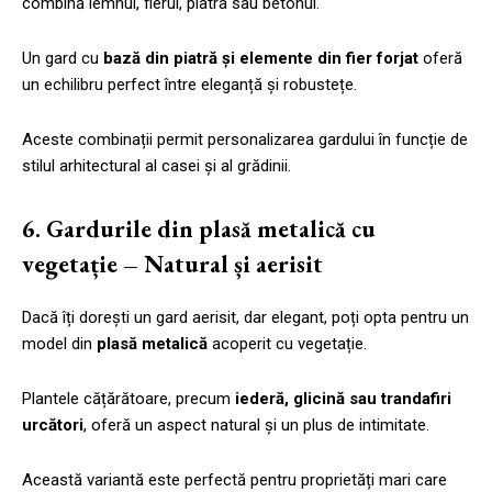
combină lemnul, fierul, piatra sau betonul.
Un gard cu
bază din piatră și elemente din fier forjat
oferă
un echilibru perfect între eleganță și robustețe.
Aceste combinații permit personalizarea gardului în funcție de
stilul arhitectural al casei și al grădinii.
6. Gardurile din plasă metalică cu
vegetație – Natural și aerisit
Dacă îți dorești un gard aerisit, dar elegant, poți opta pentru un
model din
plasă metalică
acoperit cu vegetație.
Plantele cățărătoare, precum
iederă, glicină sau trandafiri
urcători
, oferă un aspect natural și un plus de intimitate.
Această variantă este perfectă pentru proprietăți mari care