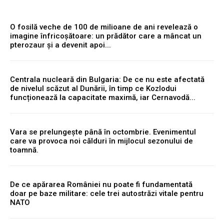
O fosilă veche de 100 de milioane de ani revelează o
imagine înfricoșătoare: un prădător care a mâncat un
pterozaur și a devenit apoi...
Centrala nucleară din Bulgaria: De ce nu este afectată
de nivelul scăzut al Dunării, în timp ce Kozlodui
funcționează la capacitate maximă, iar Cernavodă...
Vara se prelungește până în octombrie. Evenimentul
care va provoca noi călduri în mijlocul sezonului de
toamnă.
De ce apărarea României nu poate fi fundamentată
doar pe baze militare: cele trei autostrăzi vitale pentru
NATO