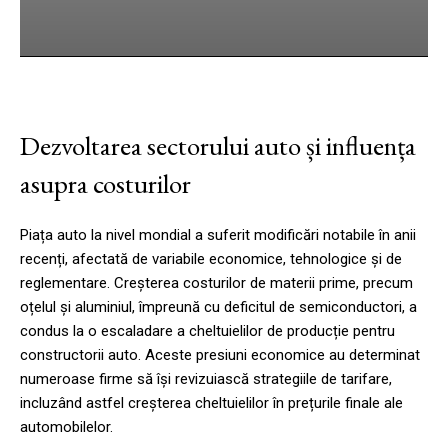
cebook
Twitter
Pinterest
WhatsApp
Dezvoltarea sectorului auto și influența
asupra costurilor
Piața auto la nivel mondial a suferit modificări notabile în anii
recenți, afectată de variabile economice, tehnologice și de
reglementare. Creșterea costurilor de materii prime, precum
oțelul și aluminiul, împreună cu deficitul de semiconductori, a
condus la o escaladare a cheltuielilor de producție pentru
constructorii auto. Aceste presiuni economice au determinat
numeroase firme să își revizuiască strategiile de tarifare,
incluzând astfel creșterea cheltuielilor în prețurile finale ale
automobilelor.