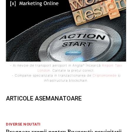
- Ai nevoie de transport aeroport in Anglia? Încearcă
Airport Taxi
London
. Calitate la prețul corect.
- Companie specializata in tranzactionarea de
Criptomonede
si
infrastructura blockchain.
ARTICOLE ASEMANATOARE
DIVERSE NOUTATI
Prognoza vremii pentru București: precipitații