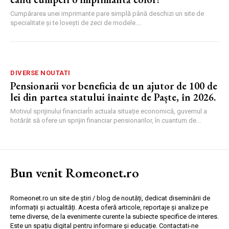
Cumpărarea unei imprimante pare simplă până deschizi un site de
specialitate și te lovești de zeci de modele....
DIVERSE NOUTATI
Pensionarii vor beneficia de un ajutor de 100 de
lei din partea statului înainte de Paște, în 2026.
Motivul sprijinului financiarÎn actuala situație economică, guvernul a
hotărât să ofere un sprijin financiar pensionarilor, în cuantum de...
Bun venit Romeonet.ro
Romeonet.ro un site de știri / blog de noutăți, dedicat diseminării de
informații și actualități. Acesta oferă articole, reportaje și analize pe
teme diverse, de la evenimente curente la subiecte specifice de interes.
Este un spațiu digital pentru informare și educație. Contactati-ne