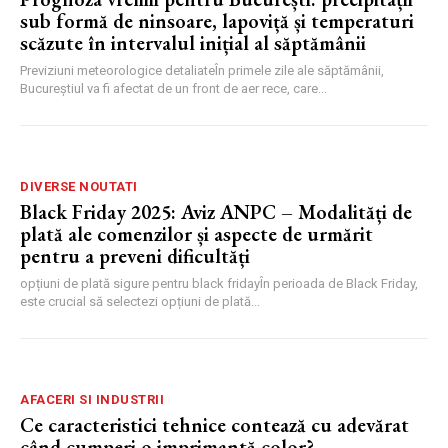
sub formă de ninsoare, lapoviță și temperaturi
scăzute în intervalul inițial al săptămânii
Previziuni meteorologice detaliateÎn primele zile ale săptămânii,
Bucureștiul va fi afectat de un front de aer rece, care...
DIVERSE NOUTATI
Black Friday 2025: Aviz ANPC – Modalități de
plată ale comenzilor și aspecte de urmărit
pentru a preveni dificultăți
opțiuni de plată sigure pentru black fridayÎn perioada de Black Friday,
este crucial să selectezi opțiuni de plată...
AFACERI SI INDUSTRII
Ce caracteristici tehnice contează cu adevărat
când cumperi o imprimantă color?