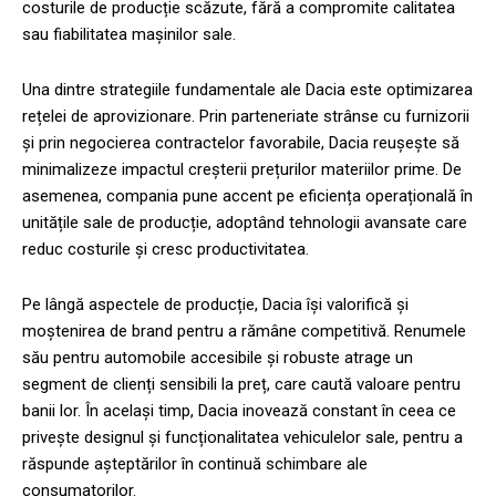
costurile de producție scăzute, fără a compromite calitatea
sau fiabilitatea mașinilor sale.
Una dintre strategiile fundamentale ale Dacia este optimizarea
rețelei de aprovizionare. Prin parteneriate strânse cu furnizorii
și prin negocierea contractelor favorabile, Dacia reușește să
minimalizeze impactul creșterii prețurilor materiilor prime. De
asemenea, compania pune accent pe eficiența operațională în
unitățile sale de producție, adoptând tehnologii avansate care
reduc costurile și cresc productivitatea.
Pe lângă aspectele de producție, Dacia își valorifică și
moștenirea de brand pentru a rămâne competitivă. Renumele
său pentru automobile accesibile și robuste atrage un
segment de clienți sensibili la preț, care caută valoare pentru
banii lor. În același timp, Dacia inovează constant în ceea ce
privește designul și funcționalitatea vehiculelor sale, pentru a
răspunde așteptărilor în continuă schimbare ale
consumatorilor.