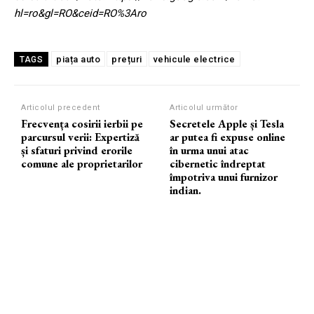
hl=ro&gl=RO&ceid=RO%3Aro
piața auto
prețuri
vehicule electrice
TAGS
Articolul precedent
Articolul următor
Frecvența cosirii ierbii pe
Secretele Apple și Tesla
parcursul verii: Expertiză
ar putea fi expuse online
și sfaturi privind erorile
în urma unui atac
comune ale proprietarilor
cibernetic îndreptat
împotriva unui furnizor
indian.