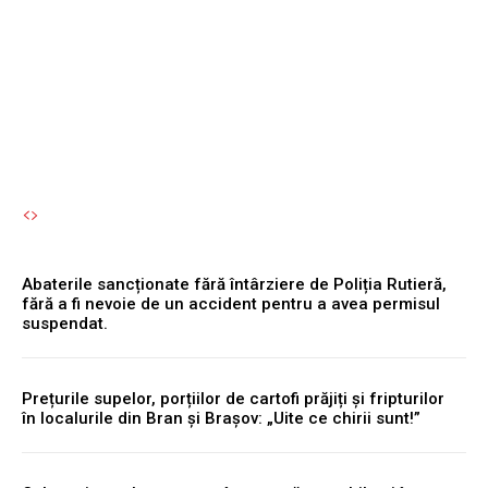
un accident pentru a avea
permisul suspendat.
Autori Romeonet.ro
-
8 August 2026
Abaterile sancționate fără întârziere de Poliția Rutieră,
fără a fi nevoie de un accident pentru a avea permisul
suspendat.
Prețurile supelor, porțiilor de cartofi prăjiți și fripturilor
în localurile din Bran și Brașov: „Uite ce chirii sunt!”