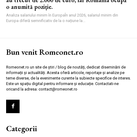
o anumită poziție.
Analiza salariului minim în EuropaÎn anul 2026, salariul minim din
Europa diferă semnificativ de la o națiune la...
Bun venit Romeonet.ro
Romeonet.ro un site de știri / blog de noutăți, dedicat diseminării de
informații și actualități. Acesta oferă articole, reportaje și analize pe
teme diverse, de la evenimente curente la subiecte specifice de interes.
Este un spațiu digital pentru informare și educație. Contactati-ne
oricand la adresa: contact@romeonet.ro
Categorii