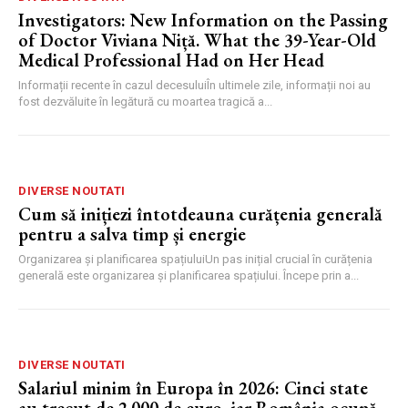
Investigators: New Information on the Passing
of Doctor Viviana Niță. What the 39-Year-Old
Medical Professional Had on Her Head
Informații recente în cazul decesuluiÎn ultimele zile, informații noi au
fost dezvăluite în legătură cu moartea tragică a...
DIVERSE NOUTATI
Cum să inițiezi întotdeauna curățenia generală
pentru a salva timp și energie
Organizarea și planificarea spațiuluiUn pas inițial crucial în curățenia
generală este organizarea și planificarea spațiului. Începe prin a...
DIVERSE NOUTATI
Salariul minim în Europa în 2026: Cinci state
au trecut de 2.000 de euro, iar România ocupă