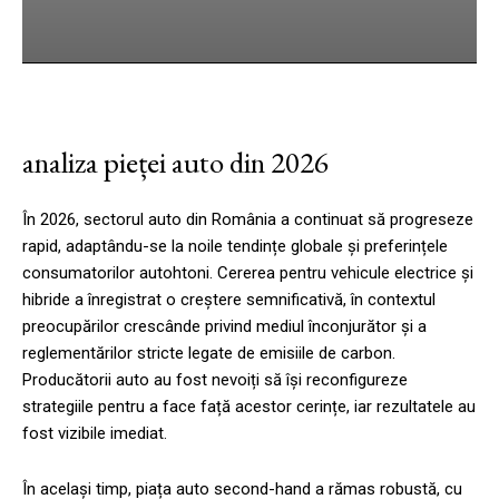
cebook
Twitter
Pinterest
WhatsApp
analiza pieței auto din 2026
În 2026, sectorul auto din România a continuat să progreseze
rapid, adaptându-se la noile tendințe globale și preferințele
consumatorilor autohtoni. Cererea pentru vehicule electrice și
hibride a înregistrat o creștere semnificativă, în contextul
preocupărilor crescânde privind mediul înconjurător și a
reglementărilor stricte legate de emisiile de carbon.
Producătorii auto au fost nevoiți să își reconfigureze
strategiile pentru a face față acestor cerințe, iar rezultatele au
fost vizibile imediat.
În același timp, piața auto second-hand a rămas robustă, cu