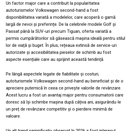
Un factor major care a contribuit la popularitatea
autoturismelor Volkswagen second-hand a fost
disponibilitatea variată a modelelor, care acoperă o gamă
largă de nevoi și preferințe. De la celebrele modele Golf și
Passat până la SUV-uri precum Tiguan, oferta variată a
permis cumpărătorilor să găsească mașina ideală pentru stilul
lor de viață și buget. În plus, rețeaua extinsă de service-uri
autorizate și accesibilitatea pieselor de schimb au fost
aspecte esențiale care au sprijinit această tendință.
Pe lângă aspectele legate de fiabilitate și costuri,
autoturismele Volkswagen second-hand au beneficiat și de o
apreciere puternică în ceea ce privește valorile de revânzare.
Acest lucru a fost un avantaj major pentru consumatorii care
doresc să își schimbe mașina după câțiva ani, asigurându-le
un preț de revânzare competitiv și o pierdere minimă de
valoare.
Un alt trend semnificativ observat în 2026 a fost interesul