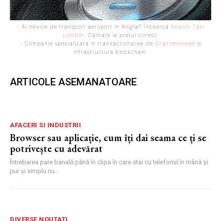
- Ai nevoie de transport aeroport in Anglia? Încearcă
Airport Taxi
London
. Calitate la prețul corect.
- Companie specializata in tranzactionarea de
Criptomonede
si
infrastructura blockchain.
ARTICOLE ASEMANATOARE
AFACERI SI INDUSTRII
Browser sau aplicație, cum îți dai seama ce ți se
potrivește cu adevărat
Întrebarea pare banală până în clipa în care stai cu telefonul în mână și
pur și simplu nu...
DIVERSE NOUTATI