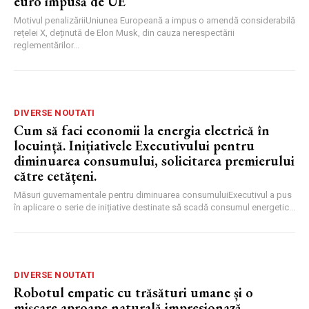
euro impusă de UE
Motivul penalizăriiUniunea Europeană a impus o amendă considerabilă
rețelei X, deținută de Elon Musk, din cauza nerespectării
reglementărilor...
DIVERSE NOUTATI
Cum să faci economii la energia electrică în
locuință. Inițiativele Executivului pentru
diminuarea consumului, solicitarea premierului
către cetățeni.
Măsuri guvernamentale pentru diminuarea consumuluiExecutivul a pus
în aplicare o serie de inițiative destinate să scadă consumul energetic...
DIVERSE NOUTATI
Robotul empatic cu trăsături umane și o
mișcare aproape naturală impresionază