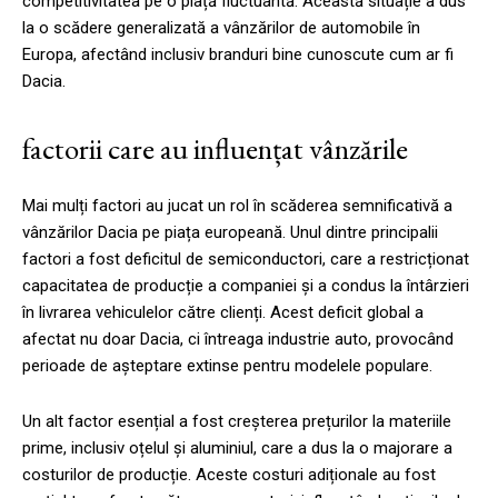
competitivitatea pe o piață fluctuantă. Această situație a dus
la o scădere generalizată a vânzărilor de automobile în
Europa, afectând inclusiv branduri bine cunoscute cum ar fi
Dacia.
factorii care au influențat vânzările
Mai mulți factori au jucat un rol în scăderea semnificativă a
vânzărilor Dacia pe piața europeană. Unul dintre principalii
factori a fost deficitul de semiconductori, care a restricționat
capacitatea de producție a companiei și a condus la întârzieri
în livrarea vehiculelor către clienți. Acest deficit global a
afectat nu doar Dacia, ci întreaga industrie auto, provocând
perioade de așteptare extinse pentru modelele populare.
Un alt factor esențial a fost creșterea prețurilor la materiile
prime, inclusiv oțelul și aluminiul, care a dus la o majorare a
costurilor de producție. Aceste costuri adiționale au fost