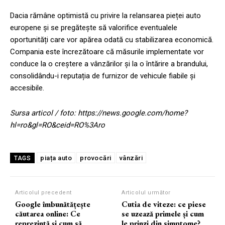
Dacia rămâne optimistă cu privire la relansarea pieței auto
europene și se pregătește să valorifice eventualele
oportunități care vor apărea odată cu stabilizarea economică.
Compania este încrezătoare că măsurile implementate vor
conduce la o creștere a vânzărilor și la o întărire a brandului,
consolidându-i reputația de furnizor de vehicule fiabile și
accesibile.
Sursa articol / foto: https://news.google.com/home?
hl=ro&gl=RO&ceid=RO%3Aro
piața auto
provocări
vânzări
TAGS
Articolul precedent
Articolul următor
Google îmbunătățește
Cutia de viteze: ce piese
căutarea online: Ce
se uzează primele și cum
reprezintă și cum să
le prinzi din simptome?