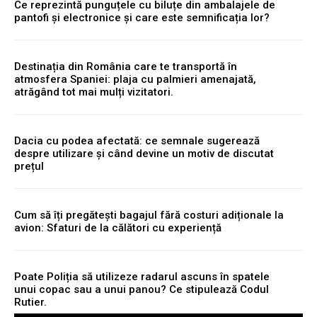
Ce reprezintă punguțele cu biluțe din ambalajele de
pantofi și electronice și care este semnificația lor?
Destinația din România care te transportă în
atmosfera Spaniei: plaja cu palmieri amenajată,
atrăgând tot mai mulți vizitatori.
Dacia cu podea afectată: ce semnale sugerează
despre utilizare și când devine un motiv de discutat
prețul
Cum să îți pregătești bagajul fără costuri adiționale la
avion: Sfaturi de la călători cu experiență
Poate Poliția să utilizeze radarul ascuns în spatele
unui copac sau a unui panou? Ce stipulează Codul
Rutier.