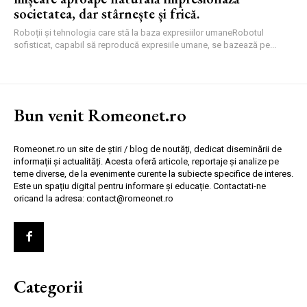
societatea, dar stârnește și frică.
Roboții și tehnologia care stă la baza expresiilor umaneRobotul
sofisticat, capabil să reproducă expresiile umane, se bazează pe...
Bun venit Romeonet.ro
Romeonet.ro un site de știri / blog de noutăți, dedicat diseminării de
informații și actualități. Acesta oferă articole, reportaje și analize pe
teme diverse, de la evenimente curente la subiecte specifice de interes.
Este un spațiu digital pentru informare și educație. Contactati-ne
oricand la adresa: contact@romeonet.ro
Categorii