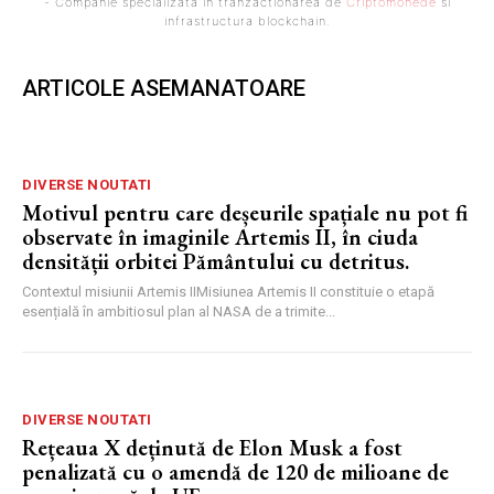
- Companie specializata in tranzactionarea de
Criptomonede
si
infrastructura blockchain.
ARTICOLE ASEMANATOARE
DIVERSE NOUTATI
Motivul pentru care deșeurile spațiale nu pot fi
observate în imaginile Artemis II, în ciuda
densității orbitei Pământului cu detritus.
Contextul misiunii Artemis IIMisiunea Artemis II constituie o etapă
esențială în ambitiosul plan al NASA de a trimite...
DIVERSE NOUTATI
Rețeaua X deținută de Elon Musk a fost
penalizată cu o amendă de 120 de milioane de