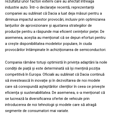
rezultatul unor factori externi care au afectat întreaga
industrie auto. Într-o declarație recentă, reprezentanții
companiei au subliniat că Dacia a luat deja măsuri pentru a
diminua impactul acestor provocări, inclusiv prin optimizarea
lanțurilor de aprovizionare și ajustarea strategiilor de
producție pentru a răspunde mai eficient cerințelor pieței. De
asemenea, aceștia au menționat că se depun eforturi pentru
a crește disponibilitatea modelelor populare, în ciuda
provocărilor întâmpinate în achiziționarea de semiconductori.
Compania rămâne totuși optimistă în privința adaptării la noile
condiții de piață și este determinată să își mențină poziția
competitivă în Europa. Oficialii au subliniat că Dacia continuă
să investească în inovație și în dezvoltarea de noi modele
care să corespundă așteptărilor clienților în ceea ce privește
eficiența și sustenabilitatea. De asemenea, s-a menționat că
se lucrează la diversificarea ofertei de vehicule prin
introducerea de noi tehnologii și modele care să atragă
segmente de consumatori mai variate.