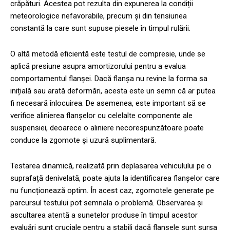
crăpături. Acestea pot rezulta din expunerea la condiții
meteorologice nefavorabile, precum și din tensiunea
constantă la care sunt supuse piesele în timpul rulării.
O altă metodă eficientă este testul de compresie, unde se
aplică presiune asupra amortizorului pentru a evalua
comportamentul flanșei. Dacă flanșa nu revine la forma sa
inițială sau arată deformări, acesta este un semn că ar putea
fi necesară înlocuirea. De asemenea, este important să se
verifice alinierea flanșelor cu celelalte componente ale
suspensiei, deoarece o aliniere necorespunzătoare poate
conduce la zgomote și uzură suplimentară.
Testarea dinamică, realizată prin deplasarea vehiculului pe o
suprafață denivelată, poate ajuta la identificarea flanșelor care
nu funcționează optim. În acest caz, zgomotele generate pe
parcursul testului pot semnala o problemă. Observarea și
ascultarea atentă a sunetelor produse în timpul acestor
evaluări sunt cruciale pentru a stabili dacă flanșele sunt sursa