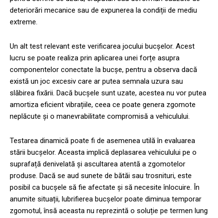
deteriorări mecanice sau de expunerea la condiții de mediu
extreme.
Un alt test relevant este verificarea jocului bucșelor. Acest
lucru se poate realiza prin aplicarea unei forțe asupra
componentelor conectate la bucșe, pentru a observa dacă
există un joc excesiv care ar putea semnala uzura sau
slăbirea fixării. Dacă bucșele sunt uzate, acestea nu vor putea
amortiza eficient vibrațiile, ceea ce poate genera zgomote
neplăcute și o manevrabilitate compromisă a vehiculului.
Testarea dinamică poate fi de asemenea utilă în evaluarea
stării bucșelor. Aceasta implică deplasarea vehiculului pe o
suprafață denivelată și ascultarea atentă a zgomotelor
produse. Dacă se aud sunete de bătăi sau trosnituri, este
posibil ca bucșele să fie afectate și să necesite înlocuire. În
anumite situații, lubrifierea bucșelor poate diminua temporar
zgomotul, însă aceasta nu reprezintă o soluție pe termen lung