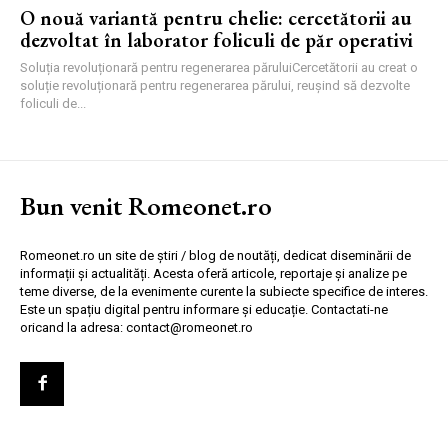
O nouă variantă pentru chelie: cercetătorii au
dezvoltat în laborator foliculi de păr operativi
Soluția revoluționară pentru regenerarea păruluiCercetătorii au creat o
soluție revoluționară pentru regenerarea părului, reușind să dezvolte
foliculi de...
Bun venit Romeonet.ro
Romeonet.ro un site de știri / blog de noutăți, dedicat diseminării de
informații și actualități. Acesta oferă articole, reportaje și analize pe
teme diverse, de la evenimente curente la subiecte specifice de interes.
Este un spațiu digital pentru informare și educație. Contactati-ne
oricand la adresa: contact@romeonet.ro