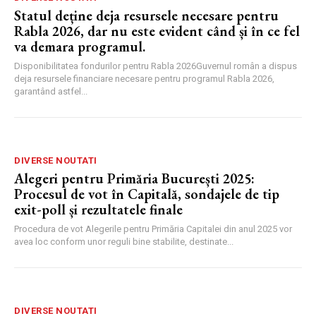
Statul deține deja resursele necesare pentru
Rabla 2026, dar nu este evident când și în ce fel
va demara programul.
Disponibilitatea fondurilor pentru Rabla 2026Guvernul român a dispus
deja resursele financiare necesare pentru programul Rabla 2026,
garantând astfel...
DIVERSE NOUTATI
Alegeri pentru Primăria București 2025:
Procesul de vot în Capitală, sondajele de tip
exit-poll și rezultatele finale
Procedura de vot Alegerile pentru Primăria Capitalei din anul 2025 vor
avea loc conform unor reguli bine stabilite, destinate...
DIVERSE NOUTATI