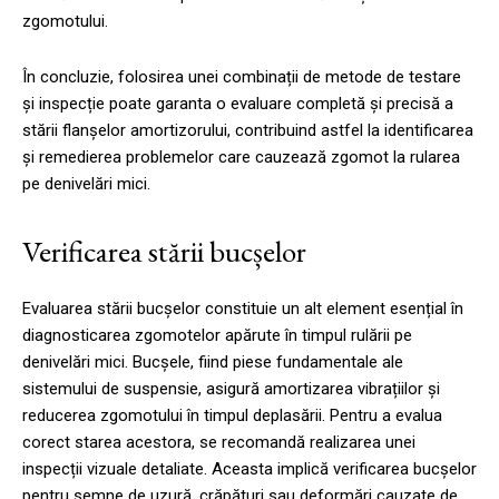
zgomotului.
În concluzie, folosirea unei combinații de metode de testare
și inspecție poate garanta o evaluare completă și precisă a
stării flanșelor amortizorului, contribuind astfel la identificarea
și remedierea problemelor care cauzează zgomot la rularea
pe denivelări mici.
Verificarea stării bucșelor
Evaluarea stării bucșelor constituie un alt element esențial în
diagnosticarea zgomotelor apărute în timpul rulării pe
denivelări mici. Bucșele, fiind piese fundamentale ale
sistemului de suspensie, asigură amortizarea vibrațiilor și
reducerea zgomotului în timpul deplasării. Pentru a evalua
corect starea acestora, se recomandă realizarea unei
inspecții vizuale detaliate. Aceasta implică verificarea bucșelor
pentru semne de uzură, crăpături sau deformări cauzate de