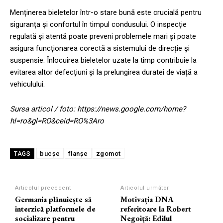
Menținerea bieletelor într-o stare bună este crucială pentru
siguranța și confortul în timpul condusului. O inspecție
regulată și atentă poate preveni problemele mari și poate
asigura funcționarea corectă a sistemului de direcție și
suspensie. Înlocuirea bieletelor uzate la timp contribuie la
evitarea altor defecțiuni și la prelungirea duratei de viață a
vehiculului.
Sursa articol / foto: https://news.google.com/home?
hl=ro&gl=RO&ceid=RO%3Aro
bucșe
flanșe
zgomot
TAGS
Articolul precedent
Articolul următor
Germania plănuiește să
Motivația DNA
interzică platformele de
referitoare la Robert
socializare pentru
Negoiță: Edilul