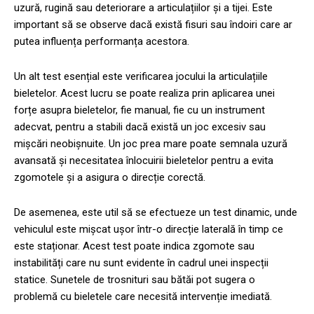
uzură, rugină sau deteriorare a articulațiilor și a tijei. Este
important să se observe dacă există fisuri sau îndoiri care ar
putea influența performanța acestora.
Un alt test esențial este verificarea jocului la articulațiile
bieletelor. Acest lucru se poate realiza prin aplicarea unei
forțe asupra bieletelor, fie manual, fie cu un instrument
adecvat, pentru a stabili dacă există un joc excesiv sau
mișcări neobișnuite. Un joc prea mare poate semnala uzură
avansată și necesitatea înlocuirii bieletelor pentru a evita
zgomotele și a asigura o direcție corectă.
De asemenea, este util să se efectueze un test dinamic, unde
vehiculul este mișcat ușor într-o direcție laterală în timp ce
este staționar. Acest test poate indica zgomote sau
instabilități care nu sunt evidente în cadrul unei inspecții
statice. Sunetele de trosnituri sau bătăi pot sugera o
problemă cu bieletele care necesită intervenție imediată.