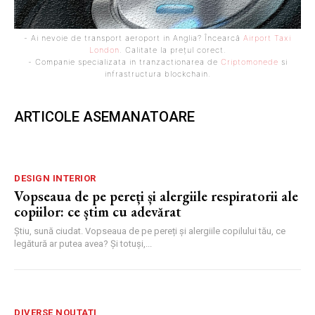
- Ai nevoie de transport aeroport in Anglia? Încearcă
Airport Taxi
London
. Calitate la prețul corect.
- Companie specializata in tranzactionarea de
Criptomonede
si
infrastructura blockchain.
ARTICOLE ASEMANATOARE
DESIGN INTERIOR
Vopseaua de pe pereți și alergiile respiratorii ale
copiilor: ce știm cu adevărat
Știu, sună ciudat. Vopseaua de pe pereți și alergiile copilului tău, ce
legătură ar putea avea? Și totuși,...
DIVERSE NOUTATI