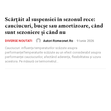
Scârțâit al suspensiei în sezonul rece:
cauciucuri, bucșe sau amortizoare, când
sunt sezoniere și când nu
Autori Romeonet.ro
-
9 Iunie 2026
DIVERSE NOUTATI
Cauciucuri: influența temperaturilor scăzute asupra
performanțeiTemperaturile scăzute au un efect considerabil asupra
performanței cauciucurilor, afectând aderența, flexibilitatea și uzura
acestora. Pe măsură ce termometrul...