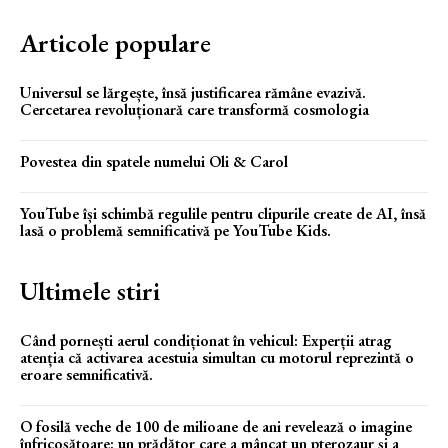
Articole populare
Universul se lărgește, însă justificarea rămâne evazivă.
Cercetarea revoluționară care transformă cosmologia
Povestea din spatele numelui Oli & Carol
YouTube își schimbă regulile pentru clipurile create de AI, însă
lasă o problemă semnificativă pe YouTube Kids.
Ultimele stiri
Când pornești aerul condiționat în vehicul: Experții atrag
atenția că activarea acestuia simultan cu motorul reprezintă o
eroare semnificativă.
O fosilă veche de 100 de milioane de ani revelează o imagine
înfricoșătoare: un prădător care a mâncat un pterozaur și a