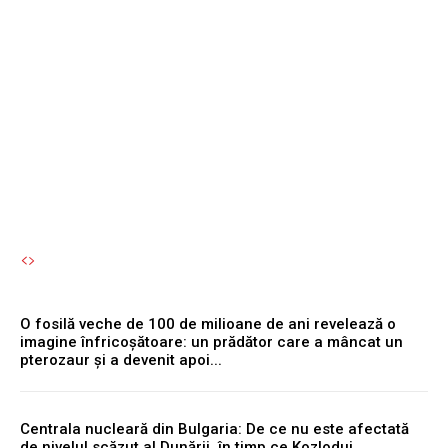
activarea acestuia
simultan cu motorul
reprezintă o eroare
semnificativă.
Autori Romeonet.ro
-
6 August 2026
O fosilă veche de 100 de milioane de ani revelează o
imagine înfricoșătoare: un prădător care a mâncat un
pterozaur și a devenit apoi...
Centrala nucleară din Bulgaria: De ce nu este afectată
de nivelul scăzut al Dunării, în timp ce Kozlodui