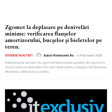
Zgomot la deplasare pe denivelări
minime: verificarea flanșelor
amortizorului, bucșelor și bieletelor pe
teren.
Autori Romeonet.ro
-
6 Februarie 2026
DIVERSE NOUTATI
Determinarea surselor de zgomotDeterminarea surselor de zgomot în
timpul rulării pe denivelări mici este vitală pentru a asigura funcționarea
eficientă a vehiculului și pentru...