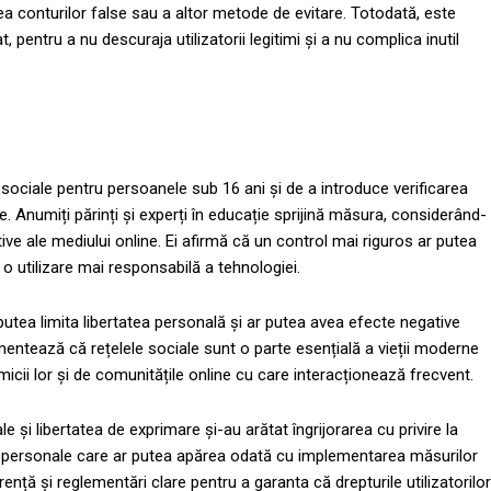
area conturilor false sau a altor metode de evitare. Totodată, este
t, pentru a nu descuraja utilizatorii legitimi și a nu complica inutil
 sociale pentru persoanele sub 16 ani și de a introduce verificarea
ce. Anumiți părinți și experți în educație sprijină măsura, considerând-
tive ale mediului online. Ei afirmă că un control mai riguros ar putea
 utilizare mai responsabilă a tehnologiei.
r putea limita libertatea personală și ar putea avea efecte negative
mentează că rețelele sociale sunt o parte esențială a vieții moderne
micii lor și de comunitățile online cu care interacționează frecvent.
ale și libertatea de exprimare și-au arătat îngrijorarea cu privire la
te personale care ar putea apărea odată cu implementarea măsurilor
rență și reglementări clare pentru a garanta că drepturile utilizatorilor