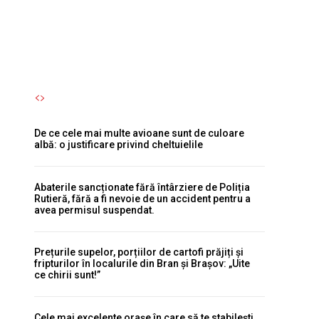
justificare privind cheltuielile
Autori Romeonet.ro
-
8 August 2026
De ce cele mai multe avioane sunt de culoare
albă: o justificare privind cheltuielile
Abaterile sancționate fără întârziere de Poliția
Rutieră, fără a fi nevoie de un accident pentru a
avea permisul suspendat.
Prețurile supelor, porțiilor de cartofi prăjiți și
fripturilor în localurile din Bran și Brașov: „Uite
ce chirii sunt!”
Cele mai excelente orașe în care să te stabilești