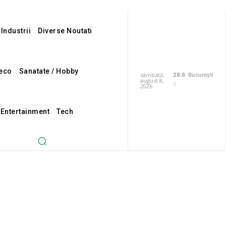
 Industrii
Diverse Noutati
eco
Sanatate / Hobby
sâmbătă,
28.6
București
august 8,
C
2026
 Entertainment
Tech