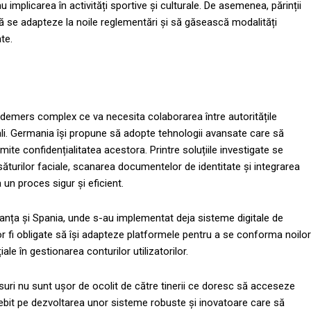
 implicarea în activități sportive și culturale. De asemenea, părinții
r să se adapteze la noile reglementări și să găsească modalități
te.
n demers complex ce va necesita colaborarea între autoritățile
nali. Germania își propune să adopte tehnologii avansate care să
mite confidențialitatea acestora. Printre soluțiile investigate se
răsăturilor faciale, scanarea documentelor de identitate și integrarea
 un proces sigur și eficient.
Franța și Spania, unde s-au implementat deja sisteme digitale de
vor fi obligate să își adapteze platformele pentru a se conforma noilor
e în gestionarea conturilor utilizatorilor.
uri nu sunt ușor de ocolit de către tinerii ce doresc să acceseze
ebit pe dezvoltarea unor sisteme robuste și inovatoare care să