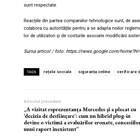
sunt respectate.
Reacțiile din partea companiilor tehnologice sunt, de as
colabora cu autoritățile pentru a se adapta noilor reglem
lor de utilizatori și de costurile asociate modificării siste
Sursa articol / foto: https://news.google.com/home?
rețele sociale
siguranța online
verificare 
TAGS
Articolul precedent
„A vizitat reprezentanța Mercedes și a plecat cu
‘decizia de desființare’: cum un hibrid plug-in
devine o victimă a evaluărilor eronate, concesiilor
unui raport inexistent”