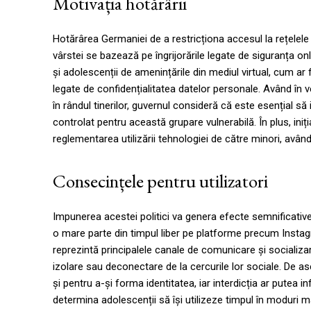
Motivația hotărârii
Hotărârea Germaniei de a restricționa accesul la rețelele
vârstei se bazează pe îngrijorările legate de siguranța onl
și adolescenții de amenințările din mediul virtual, cum ar 
legate de confidențialitatea datelor personale. Având în v
în rândul tinerilor, guvernul consideră că este esențial să
controlat pentru această grupare vulnerabilă. În plus, iniț
reglementarea utilizării tehnologiei de către minori, avân
Consecințele pentru utilizatori
Impunerea acestei politici va genera efecte semnificative a
o mare parte din timpul liber pe platforme precum Instag
reprezintă principalele canale de comunicare și socializar
izolare sau deconectare de la cercurile lor sociale. De as
și pentru a-și forma identitatea, iar interdicția ar putea i
determina adolescenții să își utilizeze timpul în moduri mai