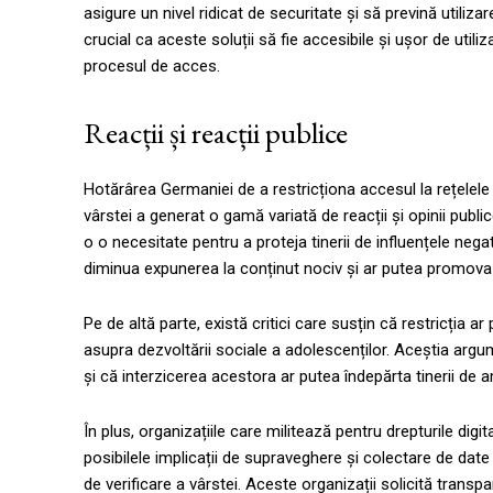
asigure un nivel ridicat de securitate și să prevină utiliz
crucial ca aceste soluții să fie accesibile și ușor de utiliza
procesul de acces.
Reacții și reacții publice
Hotărârea Germaniei de a restricționa accesul la rețelele
vârstei a generat o gamă variată de reacții și opinii publi
o o necesitate pentru a proteja tinerii de influențele nega
diminua expunerea la conținut nociv și ar putea promova o
Pe de altă parte, există critici care susțin că restricția a
asupra dezvoltării sociale a adolescenților. Aceștia argu
și că interzicerea acestora ar putea îndepărta tinerii de a
În plus, organizațiile care militează pentru drepturile digit
posibilele implicații de supraveghere și colectare de da
de verificare a vârstei. Aceste organizații solicită transpa