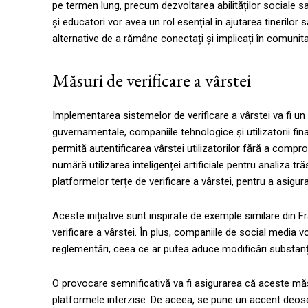
pe termen lung, precum dezvoltarea abilităților sociale sau
și educatori vor avea un rol esențial în ajutarea tinerilo
alternative de a rămâne conectați și implicați în comunita
Măsuri de verificare a vârstei
Implementarea sistemelor de verificare a vârstei va fi u
guvernamentale, companiile tehnologice și utilizatorii fi
permită autentificarea vârstei utilizatorilor fără a compro
numără utilizarea inteligenței artificiale pentru analiza t
platformelor terțe de verificare a vârstei, pentru a asigura
Aceste inițiative sunt inspirate de exemple similare din 
verificare a vârstei. În plus, companiile de social media 
reglementări, ceea ce ar putea aduce modificări substanțial
O provocare semnificativă va fi asigurarea că aceste măs
platformele interzise. De aceea, se pune un accent deos