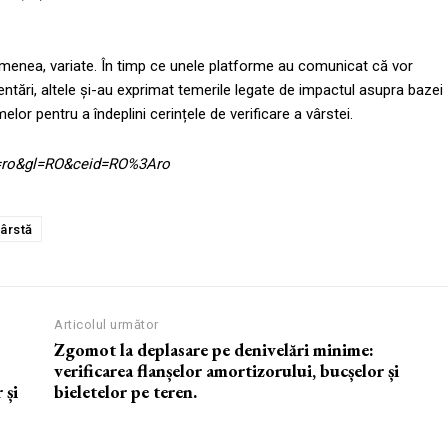
emenea, variate. În timp ce unele platforme au comunicat că vor
entări, altele și-au exprimat temerile legate de impactul asupra bazei
melor pentru a îndeplini cerințele de verificare a vârstei.
hl=ro&gl=RO&ceid=RO%3Aro
vârstă
Articolul următor
Zgomot la deplasare pe denivelări minime:
verificarea flanșelor amortizorului, bucșelor și
 și
bieletelor pe teren.