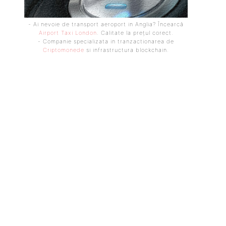
- Ai nevoie de transport aeroport in Anglia? Încearcă
Airport Taxi London
. Calitate la prețul corect.
- Companie specializata in tranzactionarea de
Criptomonede
si infrastructura blockchain.