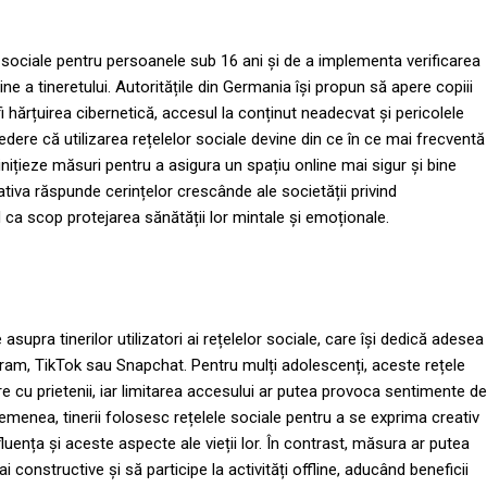
 sociale pentru persoanele sub 16 ani și de a implementa verificarea
ine a tineretului. Autoritățile din Germania își propun să apere copiii
fi hărțuirea cibernetică, accesul la conținut neadecvat și pericolele
edere că utilizarea rețelelor sociale devine din ce în ce mai frecventă
 inițieze măsuri pentru a asigura un spațiu online mai sigur și bine
iativa răspunde cerințelor crescânde ale societății privind
d ca scop protejarea sănătății lor mintale și emoționale.
supra tinerilor utilizatori ai rețelelor sociale, care își dedică adesea
ram, TikTok sau Snapchat. Pentru mulți adolescenți, aceste rețele
e cu prietenii, iar limitarea accesului ar putea provoca sentimente de
emenea, tinerii folosesc rețelele sociale pentru a se exprima creativ
nfluența și aceste aspecte ale vieții lor. În contrast, măsura ar putea
 constructive și să participe la activități offline, aducând beneficii