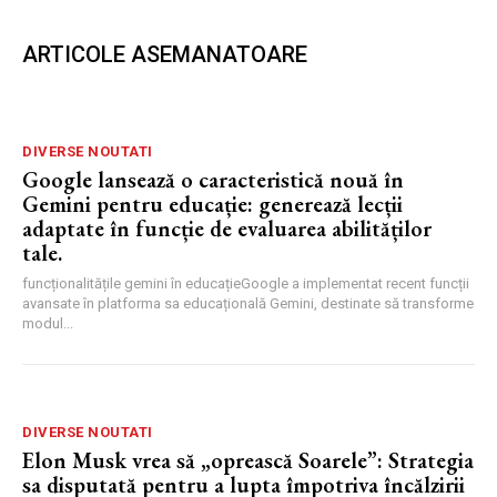
ARTICOLE ASEMANATOARE
DIVERSE NOUTATI
Google lansează o caracteristică nouă în
Gemini pentru educație: generează lecții
adaptate în funcție de evaluarea abilităților
tale.
funcționalitățile gemini în educațieGoogle a implementat recent funcții
avansate în platforma sa educațională Gemini, destinate să transforme
modul...
DIVERSE NOUTATI
Elon Musk vrea să „oprească Soarele”: Strategia
sa disputată pentru a lupta împotriva încălzirii