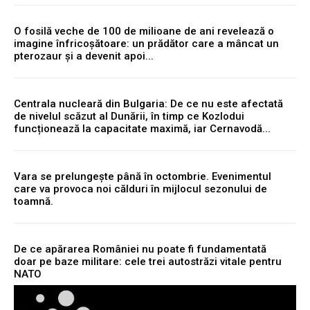
O fosilă veche de 100 de milioane de ani revelează o
imagine înfricoșătoare: un prădător care a mâncat un
pterozaur și a devenit apoi...
Centrala nucleară din Bulgaria: De ce nu este afectată
de nivelul scăzut al Dunării, în timp ce Kozlodui
funcționează la capacitate maximă, iar Cernavodă...
Vara se prelungește până în octombrie. Evenimentul
care va provoca noi călduri în mijlocul sezonului de
toamnă.
De ce apărarea României nu poate fi fundamentată
doar pe baze militare: cele trei autostrăzi vitale pentru
NATO