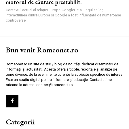
motorul de căutare prestabilit.
Contextul actual al relației Europă-GoogleDe-a lungul anilor,
interacțiunea dintre Europa și Google a fost influențată de numeroase
controverse...
Bun venit Romeonet.ro
Romeonet.ro un site de știri / blog de noutăți, dedicat diseminării de
informații și actualități. Acesta oferă articole, reportaje și analize pe
teme diverse, de la evenimente curente la subiecte specifice de interes.
Este un spațiu digital pentru informare și educație. Contactati-ne
oricand la adresa: contact@romeonet.ro
Categorii