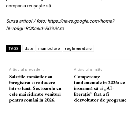
compania reușește să
Sursa articol / foto: https://news.google.com/home?
hl=ro&gl=RO&ceid=RO%3Aro
date
manipulare
reglementare
TAGS
Articolul precedent
Articolul următor
Salariile românilor au
Competențe
înregistrat o reducere
fundamentale în 2026: ce
într-o lună. Sectoarele cu
înseamnă să ai „AI-
cele mai ridicate venituri
literație” fără a fi
pentru români în 2026.
dezvoltator de programe