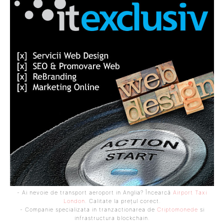
- Ai nevoie de transport aeroport in Anglia? Încearcă
Airport Taxi
London
. Calitate la prețul corect.
- Companie specializata in tranzactionarea de
Criptomonede
si
infrastructura blockchain.