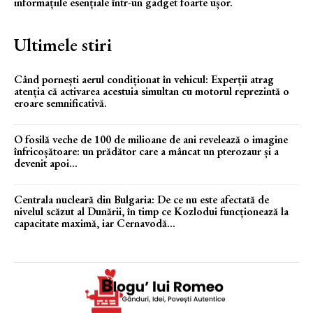
informațiile esențiale într-un gadget foarte ușor.
Ultimele stiri
Când pornești aerul condiționat în vehicul: Experții atrag
atenția că activarea acestuia simultan cu motorul reprezintă o
eroare semnificativă.
O fosilă veche de 100 de milioane de ani revelează o imagine
înfricoșătoare: un prădător care a mâncat un pterozaur și a
devenit apoi...
Centrala nucleară din Bulgaria: De ce nu este afectată de
nivelul scăzut al Dunării, în timp ce Kozlodui funcționează la
capacitate maximă, iar Cernavodă...