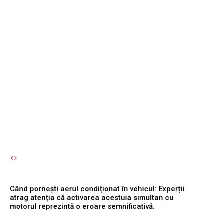
condiționat în vehicul:
Experții atrag atenția că
activarea acestuia
simultan cu motorul
reprezintă o eroare
semnificativă.
Autori Romeonet.ro
-
6 August 2026
Când pornești aerul condiționat în vehicul: Experții
atrag atenția că activarea acestuia simultan cu
motorul reprezintă o eroare semnificativă.