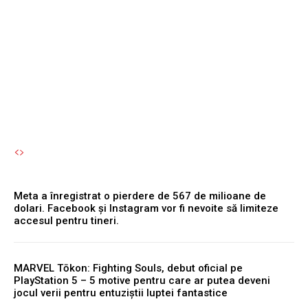
fripturilor în localurile din
Bran și Brașov: „Uite ce
chirii sunt!”
Autori Romeonet.ro
-
7 August 2026
Meta a înregistrat o pierdere de 567 de milioane de
dolari. Facebook și Instagram vor fi nevoite să limiteze
accesul pentru tineri.
MARVEL Tōkon: Fighting Souls, debut oficial pe
PlayStation 5 – 5 motive pentru care ar putea deveni
jocul verii pentru entuziștii luptei fantastice