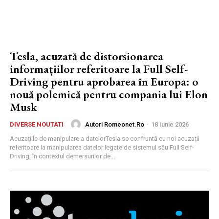
Tesla, acuzată de distorsionarea
informațiilor referitoare la Full Self-
Driving pentru aprobarea în Europa: o
nouă polemică pentru compania lui Elon
Musk
Autori Romeonet.ro
-
18 Iunie 2026
DIVERSE NOUTATI
Acuzațiile de manipulare a datelorTesla se confruntă cu noi acuzații
referitoare la manipularea datelor legate de sistemul său Full Self-
Driving, în contextul demersurilor de...