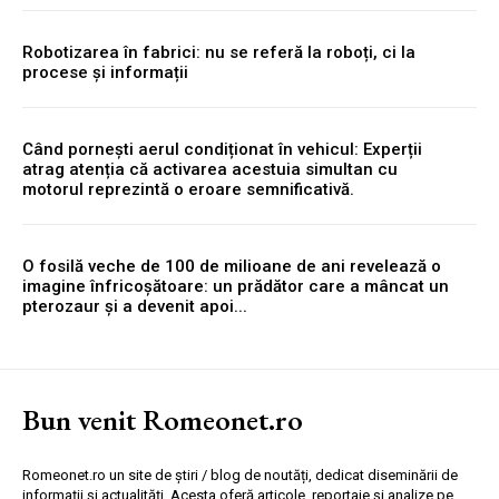
Robotizarea în fabrici: nu se referă la roboți, ci la
procese și informații
Când pornești aerul condiționat în vehicul: Experții
atrag atenția că activarea acestuia simultan cu
motorul reprezintă o eroare semnificativă.
O fosilă veche de 100 de milioane de ani revelează o
imagine înfricoșătoare: un prădător care a mâncat un
pterozaur și a devenit apoi...
Bun venit Romeonet.ro
Romeonet.ro un site de știri / blog de noutăți, dedicat diseminării de
informații și actualități. Acesta oferă articole, reportaje și analize pe