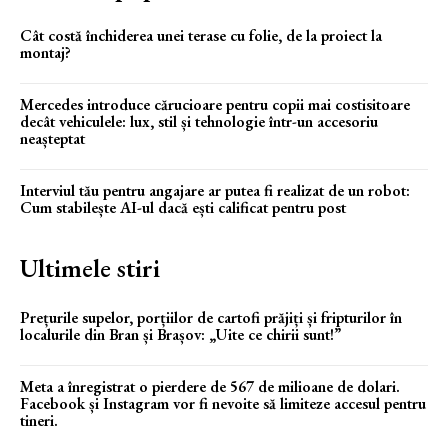
Cât costă închiderea unei terase cu folie, de la proiect la
montaj?
Mercedes introduce cărucioare pentru copii mai costisitoare
decât vehiculele: lux, stil și tehnologie într-un accesoriu
neașteptat
Interviul tău pentru angajare ar putea fi realizat de un robot:
Cum stabilește AI-ul dacă ești calificat pentru post
Ultimele stiri
Prețurile supelor, porțiilor de cartofi prăjiți și fripturilor în
localurile din Bran și Brașov: „Uite ce chirii sunt!”
Meta a înregistrat o pierdere de 567 de milioane de dolari.
Facebook și Instagram vor fi nevoite să limiteze accesul pentru
tineri.