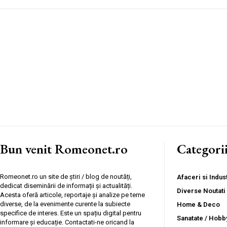
Bun venit Romeonet.ro
Categori
Romeonet.ro un site de știri / blog de noutăți,
Afaceri si Indust
dedicat diseminării de informații și actualități.
Diverse Noutati
Acesta oferă articole, reportaje și analize pe teme
diverse, de la evenimente curente la subiecte
Home & Deco
specifice de interes. Este un spațiu digital pentru
Sanatate / Hobb
informare și educație. Contactati-ne oricand la