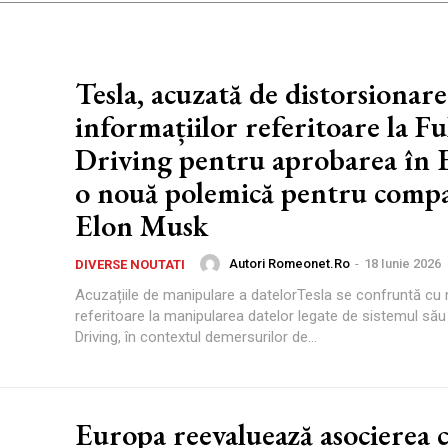
Tesla, acuzată de distorsionare
informațiilor referitoare la Ful
Driving pentru aprobarea în 
o nouă polemică pentru compa
Elon Musk
Autori Romeonet.ro
-
18 Iunie 2026
DIVERSE NOUTATI
Acuzațiile de manipulare a datelorTesla se confruntă cu 
referitoare la manipularea datelor legate de sistemul său 
Driving, în contextul demersurilor de...
Europa reevaluează asocierea 