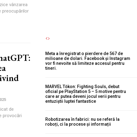
erzice vânzarea
Autori Romeonet.ro
-
7 August 2026
e preocupărilor
Meta a înregistrat o pierdere de 567 de
ChatGPT:
milioane de dolari. Facebook și Instagram
vor fi nevoite să limiteze accesul pentru
ea
tineri.
ivind
MARVEL Tōkon: Fighting Souls, debut
oficial pe PlayStation 5 – 5 motive pentru
care ar putea deveni jocul verii pentru
2025
entuziștii luptei fantastice
icat de
de provocări
Robotizarea în fabrici: nu se referă la
roboți, ci la procese și informații