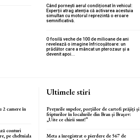
Când pornești aerul condiționat în vehicul:
Experții atrag atenția că activarea acestuia
simultan cu motorul reprezintă o eroare
semnificativă.
O fosilă veche de 100 de milioane de ani
revelează o imagine înfricoșătoare: un
prădător care a mâncat un pterozaur și a
devenit apoi...
Ultimele stiri
u 2 camere în
Prețurile supelor, porțiilor de cartofi prăjiți și
fripturilor în localurile din Bran și Brașov:
„Uite ce chirii sunt!”
ază conturi
, pe cheltuiala
Meta a înregistrat o pierdere de 567 de