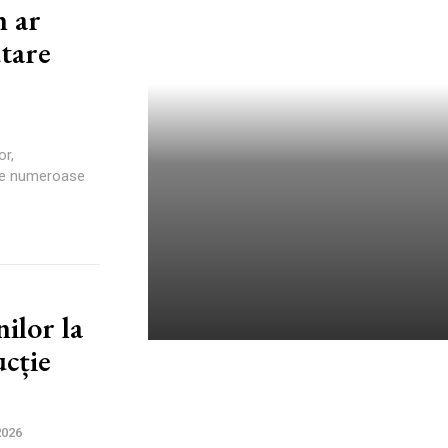
n ar
tare
or,
 de numeroase
ilor la
ucție
Prețurile supelor, porțiilor de
cartofi prăjiți și fripturilor în
localurile din Bran și Brașov:
2026
„Uite ce chirii sunt!”