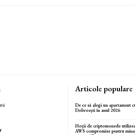
i
Articole populare
De ce să alegi un apartament c
rii
Dobroești în anul 2026
Hoții de criptomonede utilize
y
AWS compromise pentru minare