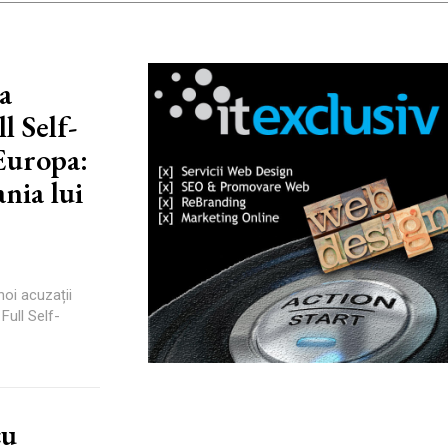
a
l Self-
Europa:
nia lui
noi acuzații
Full Self-
cu