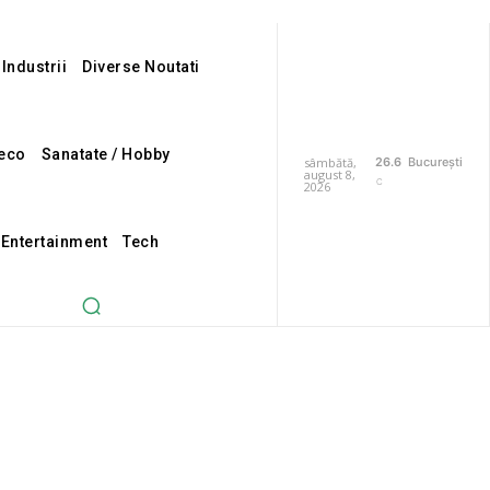
 Industrii
Diverse Noutati
eco
Sanatate / Hobby
sâmbătă,
26.6
București
august 8,
C
2026
 Entertainment
Tech