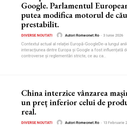
Google. Parlamentul Europea
putea modifica motorul de cău
prestabilit.
Autori Romeonet.ro
-
3 Iunie 2026
DIVERSE NOUTATI
Contextul actual al relației Europă-GoogleDe-a lungul anil
interacțiunea dintre Europa și Google a fost influențată
controverse și reglementări stricte, ce au ca...
China interzice vânzarea mașin
un preț inferior celui de prod
real.
Autori Romeonet.ro
-
13 Februarie 
DIVERSE NOUTATI