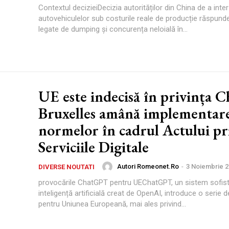
Contextul decizieiDecizia autorităților din China de a int
autovehiculelor sub costurile reale de producție răspund
legate de dumping și concurența neloială în...
UE este indecisă în privința 
Bruxelles amână implementar
normelor în cadrul Actului pr
Serviciile Digitale
Autori Romeonet.ro
-
3 Noiembrie 
DIVERSE NOUTATI
provocările ChatGPT pentru UEChatGPT, un sistem sofist
inteligență artificială creat de OpenAI, introduce o serie 
pentru Uniunea Europeană, mai ales privind...