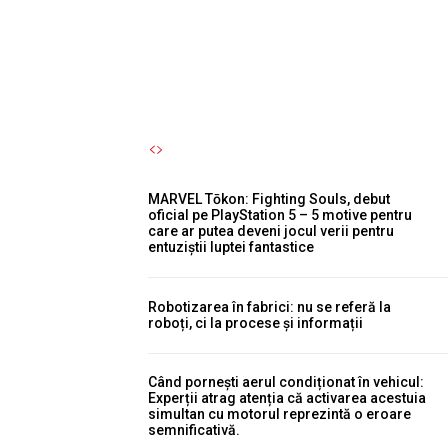
pentru tineri.
Autori Romeonet.ro
-
7 August 2026
MARVEL Tōkon: Fighting Souls, debut
oficial pe PlayStation 5 – 5 motive pentru
care ar putea deveni jocul verii pentru
entuziștii luptei fantastice
Robotizarea în fabrici: nu se referă la
roboți, ci la procese și informații
Când pornești aerul condiționat în vehicul:
Experții atrag atenția că activarea acestuia
simultan cu motorul reprezintă o eroare
semnificativă.