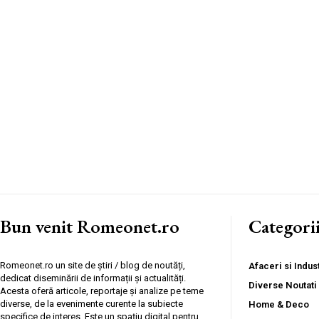
Bun venit Romeonet.ro
Categori
Romeonet.ro un site de știri / blog de noutăți,
Afaceri si Indust
dedicat diseminării de informații și actualități.
Diverse Noutati
Acesta oferă articole, reportaje și analize pe teme
diverse, de la evenimente curente la subiecte
Home & Deco
specifice de interes. Este un spațiu digital pentru