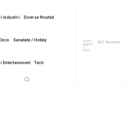
i Industrii
Diverse Noutati
Deco
Sanatate / Hobby
vineri,
32.7
București
august
7,
C
2026
Si Entertainment
Tech