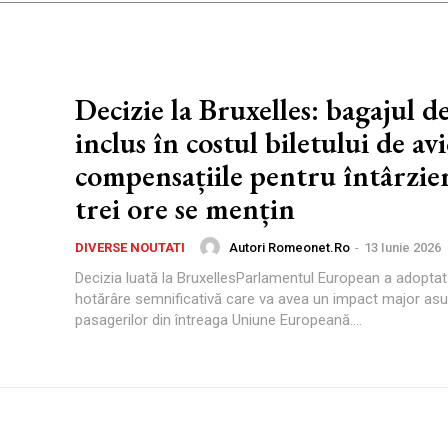
Decizie la Bruxelles: bagajul d
inclus în costul biletului de av
compensațiile pentru întârzier
trei ore se mențin
Autori Romeonet.ro
-
13 Iunie 2026
DIVERSE NOUTATI
Decizia luată la BruxellesParlamentul European a adoptat
hotărâre semnificativă care va avea un impact major asu
pasagerilor din întreaga Uniune Europeană....