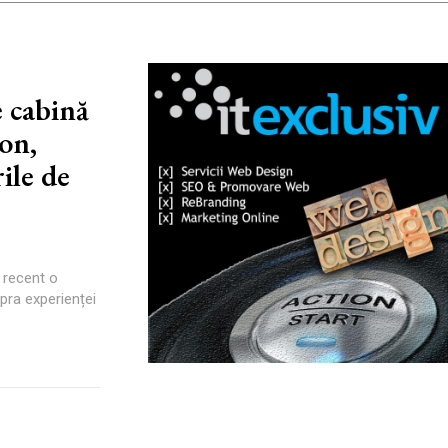
e cabină
ion,
ile de
 recent o
pra experienței