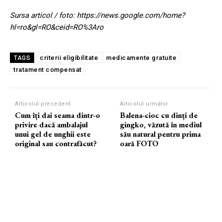
Sursa articol / foto: https://news.google.com/home?
hl=ro&gl=RO&ceid=RO%3Aro
criterii eligibilitate
medicamente gratuite
TAGS
tratament compensat
Articolul precedent
Articolul următor
Cum îți dai seama dintr-o
Balena-cioc cu dinți de
privire dacă ambalajul
gingko, văzută în mediul
unui gel de unghii este
său natural pentru prima
original sau contrafăcut?
oară FOTO