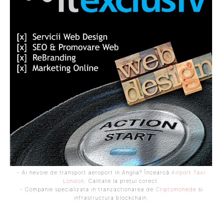
- Ai nevoie de transport aeroport in Anglia? Încearcă
Airport Taxi
London
. Calitate la prețul corect.
- Companie specializata in tranzactionarea de
Criptomonede
si
infrastructura blockchain.