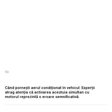
Experții atrag atenția că
activarea acestuia
simultan cu motorul
reprezintă o eroare
semnificativă.
Autori Romeonet.ro
-
6 August 2026
Când pornești aerul condiționat în vehicul: Experții
atrag atenția că activarea acestuia simultan cu
motorul reprezintă o eroare semnificativă.