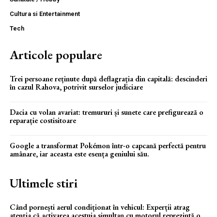
Cultura si Entertainment
Tech
Articole populare
Trei persoane reținute după deflagrația din capitală: descinderi
în cazul Rahova, potrivit surselor judiciare
Dacia cu volan avariat: tremururi și sunete care prefigurează o
reparație costisitoare
Google a transformat Pokémon într-o capcană perfectă pentru
amânare, iar aceasta este esența geniului său.
Ultimele stiri
Când pornești aerul condiționat în vehicul: Experții atrag
atenția că activarea acestuia simultan cu motorul reprezintă o