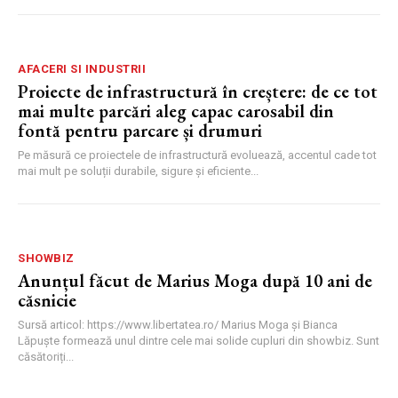
AFACERI SI INDUSTRII
Proiecte de infrastructură în creștere: de ce tot
mai multe parcări aleg capac carosabil din
fontă pentru parcare și drumuri
Pe măsură ce proiectele de infrastructură evoluează, accentul cade tot
mai mult pe soluții durabile, sigure și eficiente...
SHOWBIZ
Anunțul făcut de Marius Moga după 10 ani de
căsnicie
Sursă articol: https://www.libertatea.ro/ Marius Moga și Bianca
Lăpuște formează unul dintre cele mai solide cupluri din showbiz. Sunt
căsătoriți...