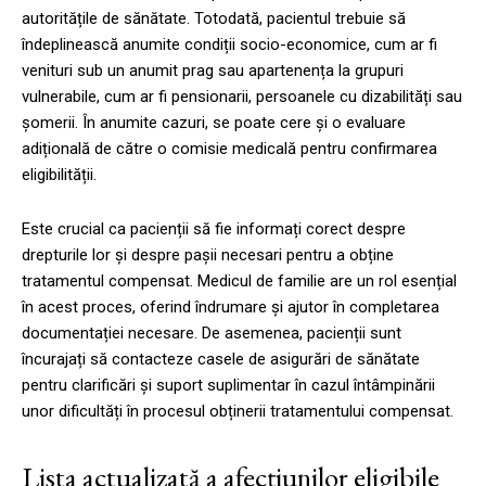
autoritățile de sănătate. Totodată, pacientul trebuie să
îndeplinească anumite condiții socio-economice, cum ar fi
venituri sub un anumit prag sau apartenența la grupuri
vulnerabile, cum ar fi pensionarii, persoanele cu dizabilități sau
șomerii. În anumite cazuri, se poate cere și o evaluare
adițională de către o comisie medicală pentru confirmarea
eligibilității.
Este crucial ca pacienții să fie informați corect despre
drepturile lor și despre pașii necesari pentru a obține
tratamentul compensat. Medicul de familie are un rol esențial
în acest proces, oferind îndrumare și ajutor în completarea
documentației necesare. De asemenea, pacienții sunt
încurajați să contacteze casele de asigurări de sănătate
pentru clarificări și suport suplimentar în cazul întâmpinării
unor dificultăți în procesul obținerii tratamentului compensat.
Lista actualizată a afecțiunilor eligibile