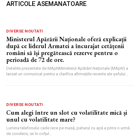
ARTICOLE ASEMANATOARE
DIVERSE NOUTATI
Ministerul Apărării Naționale oferă explicații
după ce liderul Armatei a încurajat cetățenii
români să își pregătească rezerve pentru o
perioadă de 72 de ore.
Detaliile prezentate de MApNMinisterul Apărării Naționale (MApN) a
lansat un comunicat pentru a clarifica afirmațiile recente ale șefului...
DIVERSE NOUTATI
Cum alegi între un slot cu volatilitate mică și
unul cu volatilitate mare?
Lumina telefonului cade rece pe masă, paharul cu apă a prins o urmă
de condens, iar în colțul...