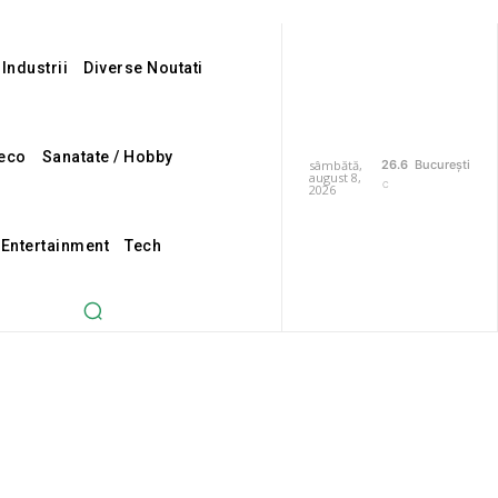
 Industrii
Diverse Noutati
eco
Sanatate / Hobby
sâmbătă,
26.6
București
august 8,
C
2026
 Entertainment
Tech