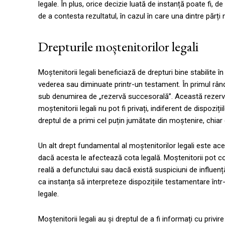
legale. În plus, orice decizie luată de instanță poate fi, 
de a contesta rezultatul, în cazul în care una dintre părți
Drepturile moștenitorilor legali
Moștenitorii legali beneficiază de drepturi bine stabilite în
vederea sau diminuate printr-un testament. În primul rând
sub denumirea de „rezervă succesorală”. Această rezervă
moștenitorii legali nu pot fi privați, indiferent de dispoz
dreptul de a primi cel puțin jumătate din moștenire, chia
Un alt drept fundamental al moștenitorilor legali este ace
dacă acesta le afectează cota legală. Moștenitorii pot 
reală a defunctului sau dacă există suspiciuni de influenț
ca instanța să interpreteze dispozițiile testamentare într
legale.
Moștenitorii legali au și dreptul de a fi informați cu privi