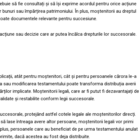
rebuie să fie consultați și să își exprime acordul pentru orice acțiune
bunuri sau împărțirea patrimoniului. În plus, moștenitorii au dreptul
a toate documentele relevante pentru succesiune.
e acțiune sau decizie care ar putea încălca drepturile lor succesorale.
cații, atât pentru moștenitori, cât și pentru persoanele cărora le-a
ea sau modificarea testamentului poate transforma distribuția averii
ilor implicate. Moștenitorii legali, care ar fi putut fi dezavantajați de
 validate și restabilite conform legii succesorale.
uccesorale, protejând astfel cotele legale ale moștenitorilor direcți.
ă lase întreaga avere altor persoane, moștenitorii legali vor primi
În plus, persoanele care au beneficiat de pe urma testamentului anulat
rimite, dacă acestea au fost deja distribuite.