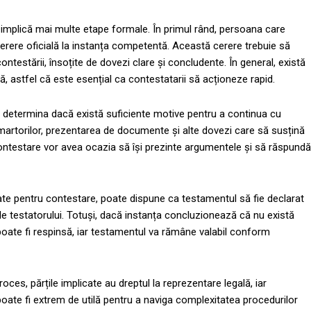
implică mai multe etape formale. În primul rând, persoana care
rere oficială la instanța competentă. Această cerere trebuie să
ntestării, însoțite de dovezi clare și concludente. În general, există
, astfel că este esențial ca contestatarii să acționeze rapid.
 a determina dacă există suficiente motive pentru a continua cu
martorilor, prezentarea de documente și alte dovezi care să susțină
 contestare vor avea ocazia să își prezinte argumentele și să răspundă
iate pentru contestare, poate dispune ca testamentul să fie declarat
iile testatorului. Totuși, dacă instanța concluzionează că nu există
poate fi respinsă, iar testamentul va rămâne valabil conform
ces, părțile implicate au dreptul la reprezentare legală, iar
oate fi extrem de utilă pentru a naviga complexitatea procedurilor