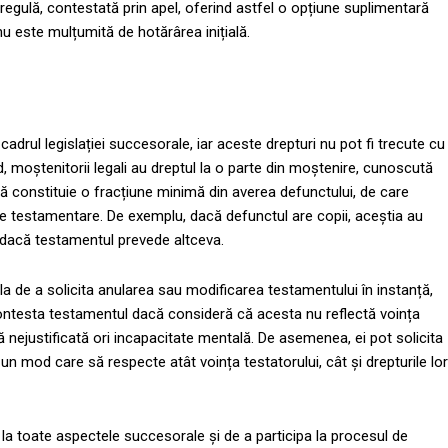
de regulă, contestată prin apel, oferind astfel o opțiune suplimentară
 nu este mulțumită de hotărârea inițială.
 cadrul legislației succesorale, iar aceste drepturi nu pot fi trecute cu
, moștenitorii legali au dreptul la o parte din moștenire, cunoscută
 constituie o fracțiune minimă din averea defunctului, de care
ițiile testamentare. De exemplu, dacă defunctul are copii, aceștia au
r dacă testamentul prevede altceva.
la de a solicita anularea sau modificarea testamentului în instanță,
contesta testamentul dacă consideră că acesta nu reflectă voința
ă nejustificată ori incapacitate mentală. De asemenea, ei pot solicita
-un mod care să respecte atât voința testatorului, cât și drepturile lor
re la toate aspectele succesorale și de a participa la procesul de