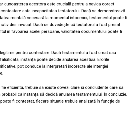
iar cunoașterea acestora este crucială pentru a naviga corect
de contestare este incapacitatea testatorului. Dacă se demonstrează
atea mentală necesară la momentul întocmirii, testamentul poate fi
 motiv des invocat. Dacă se dovedește că testatorul a fost presat
tul în favoarea acelei persoane, validitatea documentului poate fi
 legitime pentru contestare. Dacă testamentul a fost creat sau
lsificată, instanța poate decide anularea acestuia. Erorile
ficative, pot conduce la interpretări incorecte ale intenției
e.
fie eficientă, trebuie să existe dovezi clare și concludente care să
 probabil ca instanța să decidă anularea testamentului. În concluzie,
te fi contestat, fiecare situație trebuie analizată în funcție de