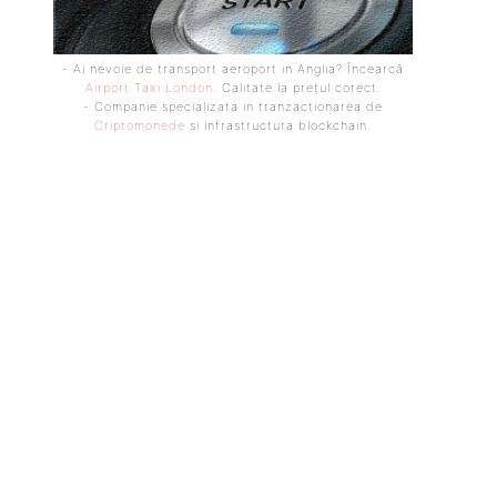
- Ai nevoie de transport aeroport in Anglia? Încearcă
Airport Taxi London
. Calitate la prețul corect.
- Companie specializata in tranzactionarea de
Criptomonede
si infrastructura blockchain.