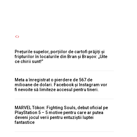
Autori Romeonet.ro
-
7 August 2026
Prețurile supelor, porțiilor de cartofi prăjiți și
fripturilor în localurile din Bran și Brașov: „Uite
ce chirii sunt!”
Meta a înregistrat o pierdere de 567 de
milioane de dolari. Facebook și Instagram vor
fi nevoite să limiteze accesul pentru tineri.
MARVEL Tōkon: Fighting Souls, debut oficial pe
PlayStation 5 – 5 motive pentru care ar putea
deveni jocul verii pentru entuziștii luptei
fantastice