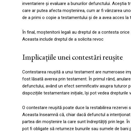
inventariere și evaluare a bunurilor defunctului. Aceștia t
care ar putea afecta moștenirea, cum ar fi vânzarea unor 
de a primi o copie a testamentului și de a avea acces l
În final, moștenitorii legali au dreptul de a contesta oric
Aceasta include dreptul de a solicita revoc
Implicațiile unei contestări reușite
Contestarea reușită a unui testament are numeroase impli
fost lăsată averea prin testament. În primul rând, anular
defunctului, având un efect semnificativ asupra tuturor părț
dispozițiile testamentare inițiale, își pot vedea drepturile
O contestare reușită poate duce la restabilirea rezervei s
Aceasta înseamnă că, chiar dacă defunctul a intenționat s
partea din moștenire la care sunt îndreptățiți prin lege. 
pot fi obligate să returneze bunurile sau sumele de bani p