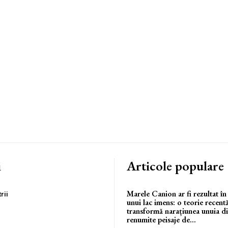
i
Articole populare
Marele Canion ar fi rezultat în
rii
unui lac imens: o teorie recent
transformă narațiunea unuia di
renumite peisaje de...