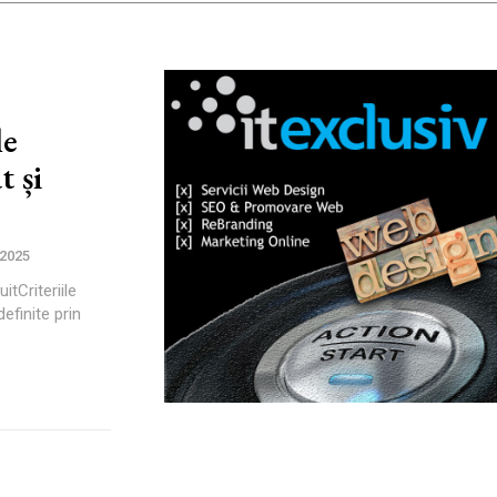
le
 și
 2025
itCriteriile
efinite prin