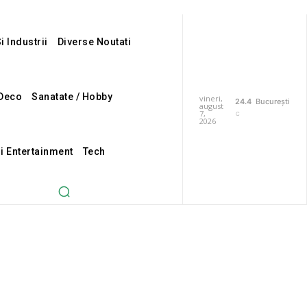
i Industrii
Diverse Noutati
Deco
Sanatate / Hobby
vineri,
24.4
București
august
7,
C
2026
Si Entertainment
Tech