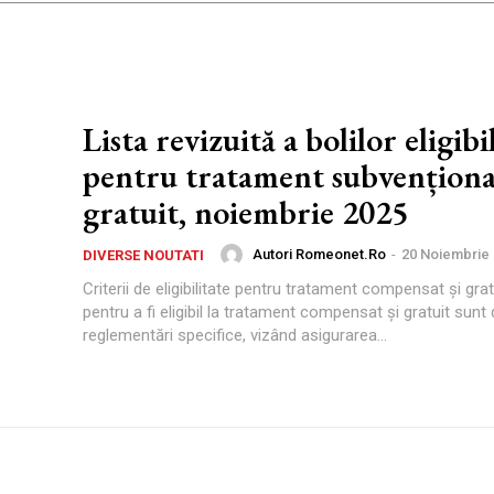
Lista revizuită a bolilor eligibi
pentru tratament subvenționat
gratuit, noiembrie 2025
Autori Romeonet.ro
-
20 Noiembrie
DIVERSE NOUTATI
Criterii de eligibilitate pentru tratament compensat și gratu
pentru a fi eligibil la tratament compensat și gratuit sunt d
reglementări specifice, vizând asigurarea...