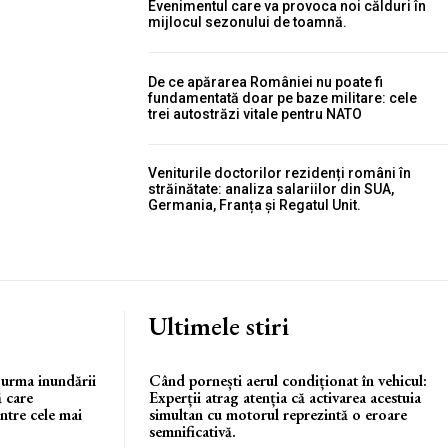
Evenimentul care va provoca noi călduri în
mijlocul sezonului de toamnă.
De ce apărarea României nu poate fi
fundamentată doar pe baze militare: cele
trei autostrăzi vitale pentru NATO
Veniturile doctorilor rezidenți români în
străinătate: analiza salariilor din SUA,
Germania, Franța și Regatul Unit.
Ultimele stiri
 urma inundării
Când pornești aerul condiționat în vehicul:
ă care
Experții atrag atenția că activarea acestuia
ntre cele mai
simultan cu motorul reprezintă o eroare
semnificativă.