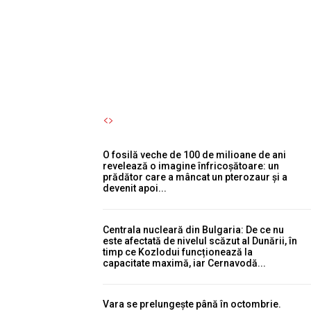
cu motorul reprezintă o
eroare semnificativă.
Autori Romeonet.ro
-
6 August 2026
O fosilă veche de 100 de milioane de ani
revelează o imagine înfricoșătoare: un
prădător care a mâncat un pterozaur și a
devenit apoi...
Centrala nucleară din Bulgaria: De ce nu
este afectată de nivelul scăzut al Dunării, în
timp ce Kozlodui funcționează la
capacitate maximă, iar Cernavodă...
Vara se prelungește până în octombrie.