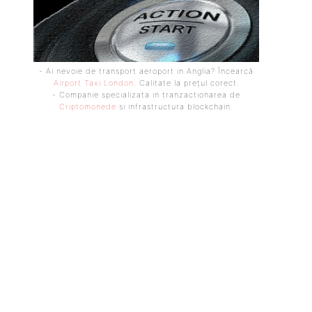
- Ai nevoie de transport aeroport in Anglia? Încearcă
Airport Taxi London
. Calitate la prețul corect.
- Companie specializata in tranzactionarea de
Criptomonede
si infrastructura blockchain.