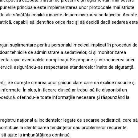
au început să dezbată măsuri de prevenire și reglementări mai severe
propunerile principale este implementarea unor protocoale mai stricte
te ale sănătății copilului înainte de administrarea sedativelor. Aceste
iatrică, capabili să identifice orice risc și să decidă dacă sedarea este
guri suplimentare pentru personalul medical implicat în proceduri de
doar tehnicile de administrare a sedativelor, ci și monitorizarea
etecta rapid eventualele complicații. Se propune și introducerea unei
e servicii, asigurându-se respectarea standardelor înalte de siguranță.
ii. Se dorește crearea unor ghiduri clare care să explice riscurile și
 informate. În plus, în fiecare clinică ar trebui să fie disponibil un
rocedură, oferindu-le toate informațiile necesare și răspunzând la
egistru național al incidentelor legate de sedarea pediatrică, care să
contribuie la identificarea tendințelor sau problemelor recurente.
 să ajute la îmbunătățirea continuă.