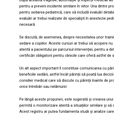
După această tragedie, autoritățile și experții medicali 
pentru a preveni incidente similare în viitor. Una dintre 
pentru sedarea pediatrică, care să includă evaluări detalia
evaluări ar trebui realizate de specialiști în anestezie ped
necesară.
Se discută, de asemenea, despre necesitatea unor trainin
sedare a copiilor. Aceste cursuri ar trebui să acopere nu 
atentă a pacientului pe parcursul intervenției, pentru a d
certificări obligatorii pentru clinicile care oferă astfel d
Un alt aspect important îl constituie comunicarea cu părinț
beneficiile sedării, astfel încât părinții să poată lua decizii
consilier medical care să discute cu părinții înainte de p
orice întrebări sau nelămuriri.
Pe lângă aceste propuneri, este sugerată și crearea unui r
permită o monitorizare atentă a situațiilor similare și să 
Acest registru ar putea fundamenta studii și analize care