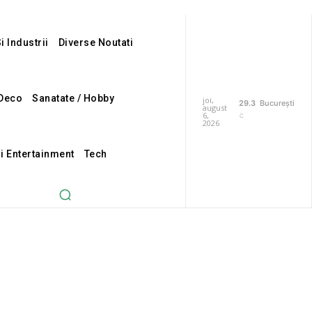
i Industrii
Diverse Noutati
Deco
Sanatate / Hobby
joi,
29.3
București
august
6,
C
2026
Si Entertainment
Tech