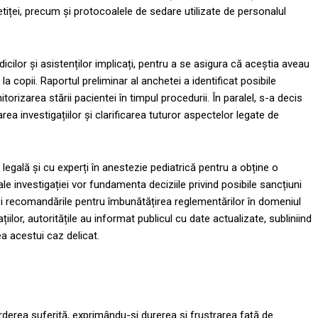
tiței, precum și protocoalele de sedare utilizate de personalul
ilor și asistenților implicați, pentru a se asigura că aceștia aveau
la copii. Raportul preliminar al anchetei a identificat posibile
orizarea stării pacientei în timpul procedurii. În paralel, s-a decis
area investigațiilor și clarificarea tuturor aspectelor legate de
 legală și cu experți în anestezie pediatrică pentru a obține o
le investigației vor fundamenta deciziile privind posibile sancțiuni
m și recomandările pentru îmbunătățirea reglementărilor în domeniul
iilor, autoritățile au informat publicul cu date actualizate, subliniind
ea acestui caz delicat.
rderea suferită, exprimându-și durerea și frustrarea față de