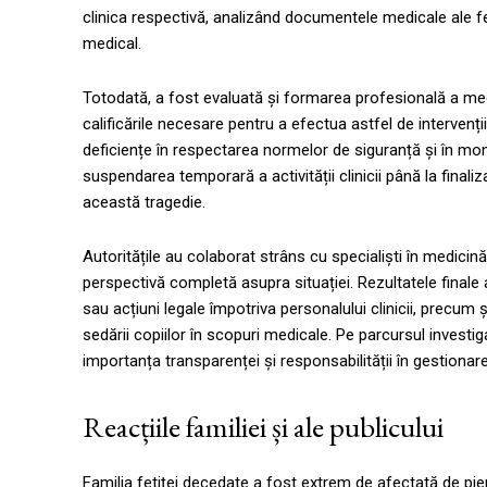
clinica respectivă, analizând documentele medicale ale fe
medical.
Totodată, a fost evaluată și formarea profesională a medic
calificările necesare pentru a efectua astfel de intervenții 
deficiențe în respectarea normelor de siguranță și în monit
suspendarea temporară a activității clinicii până la finaliz
această tragedie.
Autoritățile au colaborat strâns cu specialiști în medicină
perspectivă completă asupra situației. Rezultatele finale a
sau acțiuni legale împotriva personalului clinicii, precu
sedării copiilor în scopuri medicale. Pe parcursul investigaț
importanța transparenței și responsabilității în gestionar
Reacțiile familiei și ale publicului
Familia fetiței decedate a fost extrem de afectată de pie