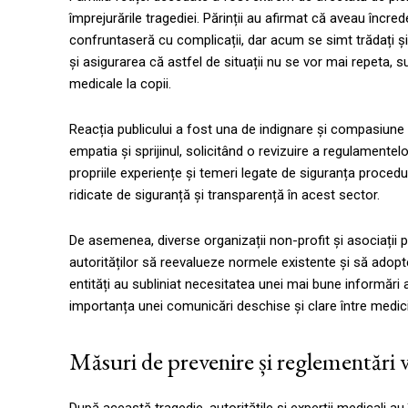
împrejurările tragediei. Părinții au afirmat că aveau încred
confruntaseră cu complicații, dar acum se simt trădați și 
și asigurarea că astfel de situații nu se vor mai repeta, 
medicale la copii.
Reacția publicului a fost una de indignare și compasiune 
empatia și sprijinul, solicitând o revizuire a regulamentel
propriile experiențe și temeri legate de siguranța proced
ridicate de siguranță și transparență în acest sector.
De asemenea, diverse organizații non-profit și asociații pe
autorităților să reevalueze normele existente și să adop
entități au subliniat necesitatea unei mai bune informări a p
importanța unei comunicări deschise și clare între medici
Măsuri de prevenire și reglementări v