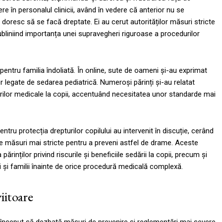
ere în personalul clinicii, având în vedere că anterior nu se
doresc să se facă dreptate. Ei au cerut autorităților măsuri stricte
subliniind importanța unei supravegheri riguroase a procedurilor
pentru familia îndoliată. În online, sute de oameni și-au exprimat
or legate de sedarea pediatrică. Numeroși părinți și-au relatat
urilor medicale la copii, accentuând necesitatea unor standarde mai
ntru protecția drepturilor copilului au intervenit în discuție, cerând
te măsuri mai stricte pentru a preveni astfel de drame. Aceste
ărinților privind riscurile și beneficiile sedării la copii, precum și
 și familii înainte de orice procedură medicală complexă.
iitoare