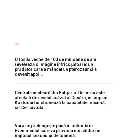
pterozaur și a devenit apoi...
Autori Romeonet.ro
-
6 August 2026
O fosilă veche de 100 de milioane de ani
revelează o imagine înfricoșătoare: un
prădător care a mâncat un pterozaur și a
devenit apoi...
Centrala nucleară din Bulgaria: De ce nu este
afectată de nivelul scăzut al Dunării, în timp ce
Kozlodui funcționează la capacitate maximă,
iar Cernavodă...
Vara se prelungește până în octombrie.
Evenimentul care va provoca noi călduri în
mijlocul sezonului de toamnă.