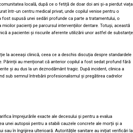
omunitatea locală, după ce o fetiță de doar doi ani și-a pierdut viața
urat într-un centru medical privat, unde copilul venise pentru o
a fost supusă unei sedări profunde ca parte a tratamentului, o
micilor pacienți pe parcursul intervențiilor dentare. Totuși, această
ică a pacientei și riscurile aferente utilizării unor astfel de substanțe
ție la aceeași clinică, ceea ce a deschis discuția despre standardele
re. Părinții au menționat că anterior copilul a fost sedat profund fără
erite și au dus la un deznodământ tragic. După incident, clinica a
unând sub semnul întrebării profesionalismul și pregătirea cadrelor
larifica împrejurările exacte ale decesului și pentru a evalua
ea unei autopsii pentru a stabili cauzele concrete ale morții și a
au în îngrijirea ulterioară. Autoritățile sanitare au inițiat verificări la