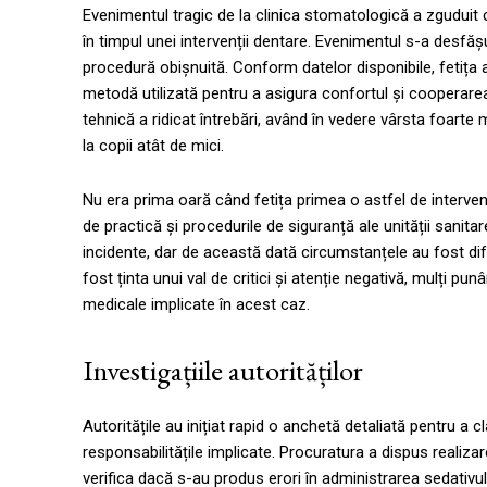
Evenimentul tragic de la clinica stomatologică a zguduit c
în timpul unei intervenții dentare. Evenimentul s-a desfăș
procedură obișnuită. Conform datelor disponibile, fetița 
metodă utilizată pentru a asigura confortul și cooperarea 
tehnică a ridicat întrebări, având în vedere vârsta foarte m
la copii atât de mici.
Nu era prima oară când fetița primea o astfel de interven
de practică și procedurile de siguranță ale unității sanita
incidente, dar de această dată circumstanțele au fost dif
fost ținta unui val de critici și atenție negativă, mulți p
medicale implicate în acest caz.
Investigațiile autorităților
Autoritățile au inițiat rapid o anchetă detaliată pentru a c
responsabilitățile implicate. Procuratura a dispus realizar
verifica dacă s-au produs erori în administrarea sedativului s