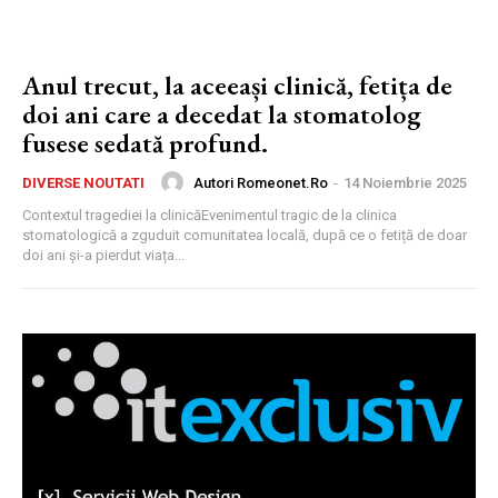
Anul trecut, la aceeași clinică, fetița de
doi ani care a decedat la stomatolog
fusese sedată profund.
Autori Romeonet.ro
-
14 Noiembrie 2025
DIVERSE NOUTATI
Contextul tragediei la clinicăEvenimentul tragic de la clinica
stomatologică a zguduit comunitatea locală, după ce o fetiță de doar
doi ani și-a pierdut viața...