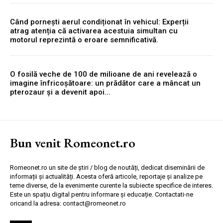
Când pornești aerul condiționat în vehicul: Experții
atrag atenția că activarea acestuia simultan cu
motorul reprezintă o eroare semnificativă.
O fosilă veche de 100 de milioane de ani revelează o
imagine înfricoșătoare: un prădător care a mâncat un
pterozaur și a devenit apoi...
Bun venit Romeonet.ro
Romeonet.ro un site de știri / blog de noutăți, dedicat diseminării de
informații și actualități. Acesta oferă articole, reportaje și analize pe
teme diverse, de la evenimente curente la subiecte specifice de interes.
Este un spațiu digital pentru informare și educație. Contactati-ne
oricand la adresa: contact@romeonet.ro