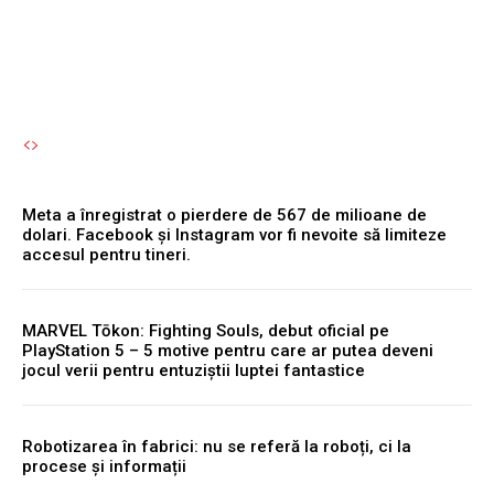
Autori Romeonet.ro
-
7 August 2026
Meta a înregistrat o pierdere de 567 de milioane de
dolari. Facebook și Instagram vor fi nevoite să limiteze
accesul pentru tineri.
MARVEL Tōkon: Fighting Souls, debut oficial pe
PlayStation 5 – 5 motive pentru care ar putea deveni
jocul verii pentru entuziștii luptei fantastice
Robotizarea în fabrici: nu se referă la roboți, ci la
procese și informații