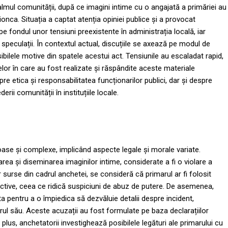
lmul comunității, după ce imagini intime cu o angajată a primăriei au
onca. Situația a captat atenția opiniei publice și a provocat
pe fondul unor tensiuni preexistente în administrația locală, iar
speculații. În contextul actual, discuțiile se axează pe modul de
ibilele motive din spatele acestui act. Tensiunile au escaladat rapid,
elor în care au fost realizate și răspândite aceste materiale
re etica și responsabilitatea funcționarilor publici, dar și despre
rii comunității în instituțiile locale.
oase și complexe, implicând aspecte legale și morale variate.
area și diseminarea imaginilor intime, considerate a fi o violare a
 surse din cadrul anchetei, se consideră că primarul ar fi folosit
ective, ceea ce ridică suspiciuni de abuz de putere. De asemenea,
a pentru a o împiedica să dezvăluie detalii despre incident,
ul său. Aceste acuzații au fost formulate pe baza declarațiilor
 plus, anchetatorii investighează posibilele legături ale primarului cu