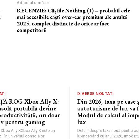
Articolul următor
t
RECENZIE: Căștile Nothing (1) – probabil cele
u
mai accesibile căști over-ear premium ale anului
2025, complet distincte de orice ar face
competitorii
ATI
DIVERSE NOUTATI
Ă ROG Xbox Ally X:
Din 2026, taxa pe case ș
solă portabilă devine
autoturisme de lux va fi
productivității, nu doar
Modul de calcul al imp
iv pentru gaming
lux
 Xbox Ally XXbox Ally X este un
Detalii despre taxa nouă pentru bu
l în universul consolelor
luxÎncepând cu anul 2026, impozit