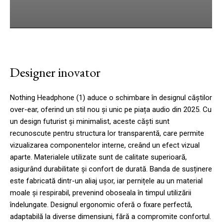
cebook
Twitter
Pinterest
WhatsApp
Designer inovator
Nothing Headphone (1) aduce o schimbare în designul căștilor
over-ear, oferind un stil nou și unic pe piața audio din 2025. Cu
un design futurist și minimalist, aceste căști sunt
recunoscute pentru structura lor transparentă, care permite
vizualizarea componentelor interne, creând un efect vizual
aparte. Materialele utilizate sunt de calitate superioară,
asigurând durabilitate și confort de durată. Banda de susținere
este fabricată dintr-un aliaj ușor, iar pernițele au un material
moale și respirabil, prevenind oboseala în timpul utilizării
îndelungate. Designul ergonomic oferă o fixare perfectă,
adaptabilă la diverse dimensiuni, fără a compromite confortul.