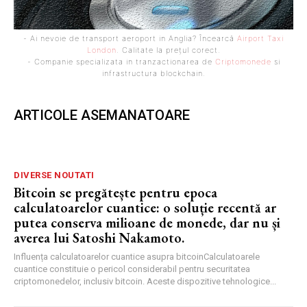
- Ai nevoie de transport aeroport in Anglia? Încearcă
Airport Taxi
London
. Calitate la prețul corect.
- Companie specializata in tranzactionarea de
Criptomonede
si
infrastructura blockchain.
ARTICOLE ASEMANATOARE
DIVERSE NOUTATI
Bitcoin se pregătește pentru epoca
calculatoarelor cuantice: o soluție recentă ar
putea conserva milioane de monede, dar nu și
averea lui Satoshi Nakamoto.
Influența calculatoarelor cuantice asupra bitcoinCalculatoarele
cuantice constituie o pericol considerabil pentru securitatea
criptomonedelor, inclusiv bitcoin. Aceste dispozitive tehnologice...