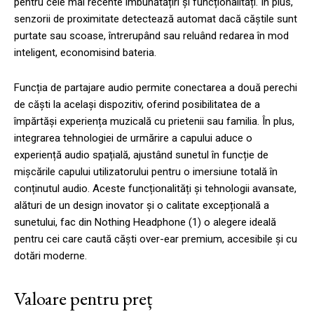
pentru cele mai recente îmbunătățiri și funcționalități. În plus,
senzorii de proximitate detectează automat dacă căștile sunt
purtate sau scoase, întrerupând sau reluând redarea în mod
inteligent, economisind bateria.
Funcția de partajare audio permite conectarea a două perechi
de căști la același dispozitiv, oferind posibilitatea de a
împărtăși experiența muzicală cu prietenii sau familia. În plus,
integrarea tehnologiei de urmărire a capului aduce o
experiență audio spațială, ajustând sunetul în funcție de
mișcările capului utilizatorului pentru o imersiune totală în
conținutul audio. Aceste funcționalități și tehnologii avansate,
alături de un design inovator și o calitate excepțională a
sunetului, fac din Nothing Headphone (1) o alegere ideală
pentru cei care caută căști over-ear premium, accesibile și cu
dotări moderne.
Valoare pentru preț