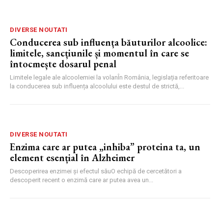
DIVERSE NOUTATI
Conducerea sub influența băuturilor alcoolice:
limitele, sancțiunile și momentul în care se
întocmește dosarul penal
Limitele legale ale alcoolemiei la volanÎn România, legislația referitoare
la conducerea sub influența alcoolului este destul de strictă,...
DIVERSE NOUTATI
Enzima care ar putea „inhiba” proteina ta, un
element esențial în Alzheimer
Descoperirea enzimei și efectul săuO echipă de cercetători a
descoperit recent o enzimă care ar putea avea un...