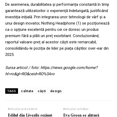
De asemenea, durabilitatea și performanța constantă în timp
garantează utilizatorilor o experiență îndelungată, justificând
investiția inițială. Prin integrarea unor tehnologii de vârf și a
unui design inovator, Nothing Headphone (1) se poziționează
ca o opțiune excelentă pentru cei ce doresc un produs
premium fără a plăti un preț exorbitant. Concluzionând,
raportul valoare-preț al acestor căști este remarcabil,
consolidându-le poziția de lider pe piața căștilor over-ear din
2025.
Sursa articol / foto: https://news.google.com/home?
hl=ro&gl=RO&ceid=RO%3Aro
calitate
căști
design
TAGS
Articolul precedent
Articolul următor
Edilul din Livezile reţinut
Eva Green se alătură