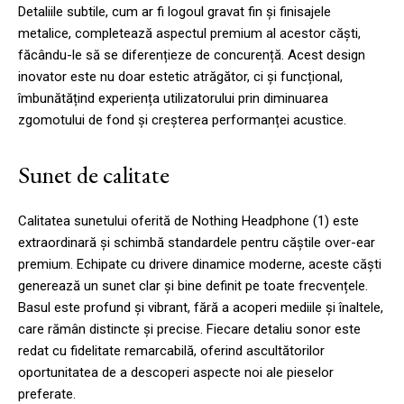
Detaliile subtile, cum ar fi logoul gravat fin și finisajele
metalice, completează aspectul premium al acestor căști,
făcându-le să se diferențieze de concurență. Acest design
inovator este nu doar estetic atrăgător, ci și funcțional,
îmbunătățind experiența utilizatorului prin diminuarea
zgomotului de fond și creșterea performanței acustice.
Sunet de calitate
Calitatea sunetului oferită de Nothing Headphone (1) este
extraordinară și schimbă standardele pentru căștile over-ear
premium. Echipate cu drivere dinamice moderne, aceste căști
generează un sunet clar și bine definit pe toate frecvențele.
Basul este profund și vibrant, fără a acoperi mediile și înaltele,
care rămân distincte și precise. Fiecare detaliu sonor este
redat cu fidelitate remarcabilă, oferind ascultătorilor
oportunitatea de a descoperi aspecte noi ale pieselor
preferate.