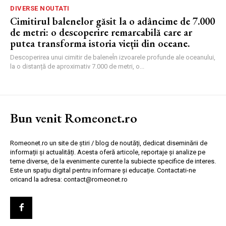
DIVERSE NOUTATI
Cimitirul balenelor găsit la o adâncime de 7.000
de metri: o descoperire remarcabilă care ar
putea transforma istoria vieții din oceane.
Descoperirea unui cimitir de baleneÎn izvoarele profunde ale oceanului,
la o distanță de aproximativ 7.000 de metri, o...
Bun venit Romeonet.ro
Romeonet.ro un site de știri / blog de noutăți, dedicat diseminării de
informații și actualități. Acesta oferă articole, reportaje și analize pe
teme diverse, de la evenimente curente la subiecte specifice de interes.
Este un spațiu digital pentru informare și educație. Contactati-ne
oricand la adresa: contact@romeonet.ro