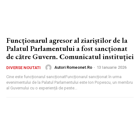
Funcționarul agresor al ziariștilor de la
Palatul Parlamentului a fost sancționat
de către Guvern. Comunicatul instituției
Autori Romeonet.ro
-
13 Ianuarie 2026
DIVERSE NOUTATI
Cine este funcționarul sancționatFuncționarul sancționat în urma
evenimentului de la Palatul Parlamentului este Ion Popescu, un membru
al Guvernului cu o experiență de peste...