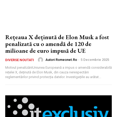
Rețeaua X deținută de Elon Musk a fost
penalizată cu o amendă de 120 de
milioane de euro impusă de UE
Autori Romeonet.ro
-
5 Decembrie 2025
DIVERSE NOUTATI
Motivul penalizăriiUniunea Europeană a impus o amendă considerabilă
rețelei X, deținută de Elon Musk, din cauza nerespectării
reglementărilor privind protecția datelor. Investigațiile au arătat...