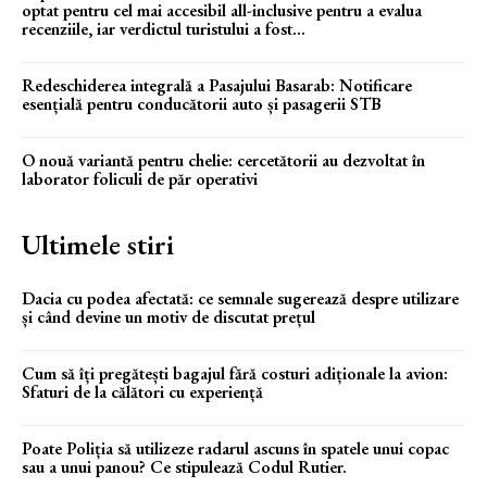
optat pentru cel mai accesibil all-inclusive pentru a evalua
recenziile, iar verdictul turistului a fost...
Redeschiderea integrală a Pasajului Basarab: Notificare
esențială pentru conducătorii auto și pasagerii STB
O nouă variantă pentru chelie: cercetătorii au dezvoltat în
laborator foliculi de păr operativi
Ultimele stiri
Dacia cu podea afectată: ce semnale sugerează despre utilizare
și când devine un motiv de discutat prețul
Cum să îți pregătești bagajul fără costuri adiționale la avion:
Sfaturi de la călători cu experiență
Poate Poliția să utilizeze radarul ascuns în spatele unui copac
sau a unui panou? Ce stipulează Codul Rutier.