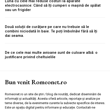
Luna cu cele mai reduse costuri la aparate
electrocasnice: Când să îți cumperi o mașină de spălat
sau un frigider
Două soluții de curățare pe care nu trebuie să le
combini niciodată în baie. Te poți îmbolnăvi fără să îți
dai seama.
De ce cele mai multe avioane sunt de culoare albă: o
justificare privind cheltuielile
Bun venit Romeonet.ro
Romeonet.ro un site de știri / blog de noutăți, dedicat diseminării de
informații și actualități. Acesta oferă articole, reportaje și analize pe
teme diverse, de la evenimente curente la subiecte specifice de interes.
Este un spațiu digital pentru informare și educație. Contactati-ne