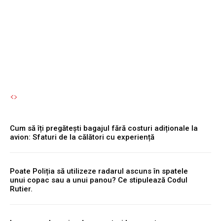
devine un motiv de
discutat prețul
Autori Romeonet.ro
-
10 August 2026
Cum să îți pregătești bagajul fără costuri adiționale la
avion: Sfaturi de la călători cu experiență
Poate Poliția să utilizeze radarul ascuns în spatele
unui copac sau a unui panou? Ce stipulează Codul
Rutier.