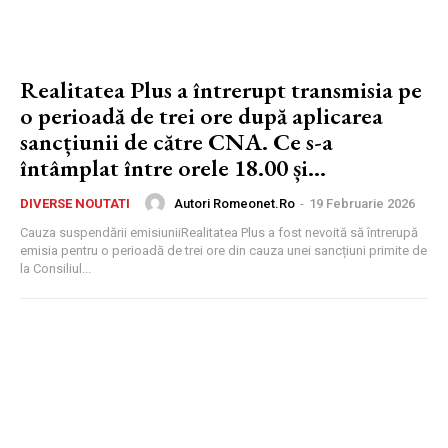
Realitatea Plus a întrerupt transmisia pe
o perioadă de trei ore după aplicarea
sancțiunii de către CNA. Ce s-a
întâmplat între orele 18.00 și...
Autori Romeonet.ro
-
19 Februarie 2026
DIVERSE NOUTATI
Cauza suspendării emisiuniiRealitatea Plus a fost nevoită să întrerupă
emisia pentru o perioadă de trei ore din cauza unei sancțiuni primite de
la Consiliul...