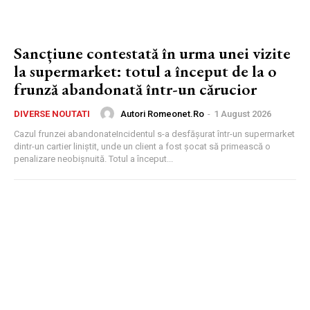
Sancțiune contestată în urma unei vizite
la supermarket: totul a început de la o
frunză abandonată într-un cărucior
Autori Romeonet.ro
-
1 August 2026
DIVERSE NOUTATI
Cazul frunzei abandonateIncidentul s-a desfășurat într-un supermarket
dintr-un cartier liniștit, unde un client a fost șocat să primească o
penalizare neobișnuită. Totul a început...