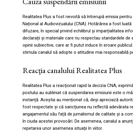
Cauza suspendării emisiunii
Realitatea Plus a fost nevoită să întrerupă emisia pentru 
Național al Audiovizualului (CNA). Hotărârea a fost luată
difuzare, în special privind echilibrul și imparțialitatea i
declarații și materiale care nu respectau standardele de e
opinii subiective, care ar fi putut induce în eroare public
stimula canalul să adopte o atitudine mai responsabilă pe 
Reacția canalului Realitatea Plus
Realitatea Plus a reacționat rapid la decizia CNA, expri
postului au subliniat că suspendarea emisiunii este o mă
instanță. Aceștia au menționat că, deși apreciază autorit
fost respectate și că sancțiunea nu reflectă adevărata real
angajamentul său față de jurnalismul de calitate și a com
în ciuda acestei provocări. De asemenea, canalul a anunț
repetarea unor asemenea situații în viitor.