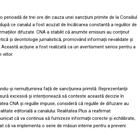
o perioadă de trei ore din cauza unei sancțiuni primite de la Consiliul
 după ce canalul a fost acuzat de încălcarea constantă a regulilor de
nformațiilor difuzate. CNA a stabilit că anumite emisiuni au conținut
tică și deontologie jurnalistică, promovând informații nevalidate și
ul. Această acțiune a fost realizată ca un avertisment serios pentru a
viitor.
mându-și nemulțumirea față de sancțiunea primită. Reprezentanții
sură excesivă și intenționează să conteste această decizie în
atea CNA și regulile impuse, consideră că regulile de difuzare au
itate editorială a canalului. Realitatea Plus a reafirmat
unicat că va continua să furnizeze informații corecte și echilibrate,
at că va implementa o serie de măsuri interne pentru a preveni