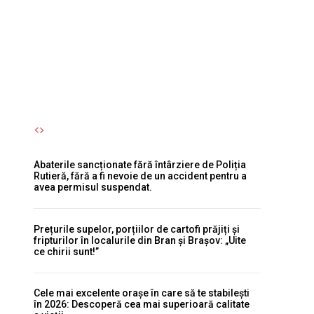
fără a fi nevoie de un accident
pentru a avea permisul
suspendat.
Autori Romeonet.ro
-
8 August 2026
Abaterile sancționate fără întârziere de Poliția
Rutieră, fără a fi nevoie de un accident pentru a
avea permisul suspendat.
Prețurile supelor, porțiilor de cartofi prăjiți și
fripturilor în localurile din Bran și Brașov: „Uite
ce chirii sunt!”
Cele mai excelente orașe în care să te stabilești
în 2026: Descoperă cea mai superioară calitate