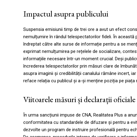
Impactul asupra publicului
Suspensia emisiunii timp de trei ore a avut un efect cons
nemulțumire în rândul telespectatorilor fideli. În această 
îndreptat către alte surse de informație pentru a se menț
exprimat nemulțumirea pe rețelele de socializare, contes
informațiile necesare într-un moment crucial. Deși public
încrederea telespectatorilor prin măsuri clare de îmbunătăț
asupra imaginii și credibilității canalului rămâne incert, i
reface relația cu publicul și a-și menține poziția pe piața
Viitoarele măsuri și declarații oficiale
În urma sancțiunii impuse de CNA, Realitatea Plus a anun
conformitatea cu standardele de difuzare și pentru a evi
dezvolte un program de instruire profesională pentru echipa