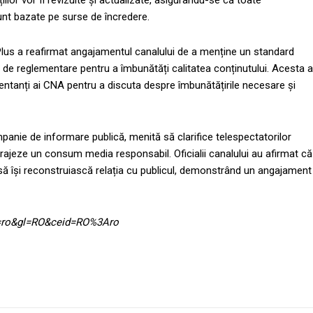
ilor vor fi revizuite și actualizate, asigurându-se că toate
unt bazate pe surse de încredere.
ea Plus a reafirmat angajamentul canalului de a menține un standard
le de reglementare pentru a îmbunătăți calitatea conținutului. Acesta a
zentanți ai CNA pentru a discuta despre îmbunătățirile necesare și
anie de informare publică, menită să clarifice telespectatorilor
urajeze un consum media responsabil. Oficialii canalului au afirmat că
să își reconstruiască relația cu publicul, demonstrând un angajament
hl=ro&gl=RO&ceid=RO%3Aro