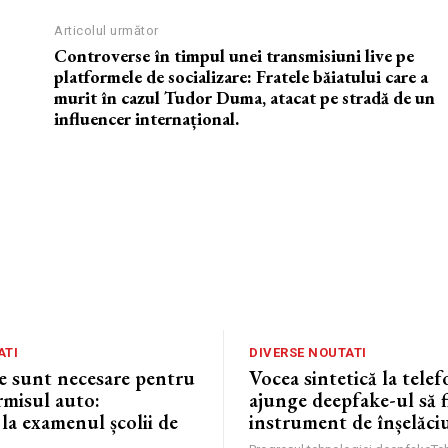
Articolul următor
Controverse în timpul unei transmisiuni live pe
platformele de socializare: Fratele băiatului care a
murit în cazul Tudor Duma, atacat pe stradă de un
influencer internațional.
ATI
DIVERSE NOUTATI
e sunt necesare pentru
Vocea sintetică la tele
rmisul auto:
ajunge deepfake-ul să f
 la examenul școlii de
instrument de înșelăci