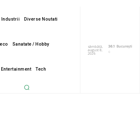
 Industrii
Diverse Noutati
eco
Sanatate / Hobby
sâmbătă,
36.1
București
august 8,
C
2026
i Entertainment
Tech