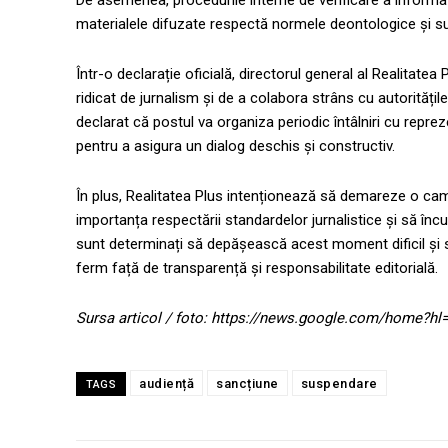
De asemenea, procedurile interne de verificare a informați
materialele difuzate respectă normele deontologice și s
Într-o declarație oficială, directorul general al Realitat
ridicat de jurnalism și de a colabora strâns cu autorități
declarat că postul va organiza periodic întâlniri cu repre
pentru a asigura un dialog deschis și constructiv.
În plus, Realitatea Plus intenționează să demareze o camp
importanța respectării standardelor jurnalistice și să înc
sunt determinați să depășească acest moment dificil și 
ferm față de transparență și responsabilitate editorială.
Sursa articol / foto: https://news.google.com/home?
audiență
sancțiune
suspendare
TAGS