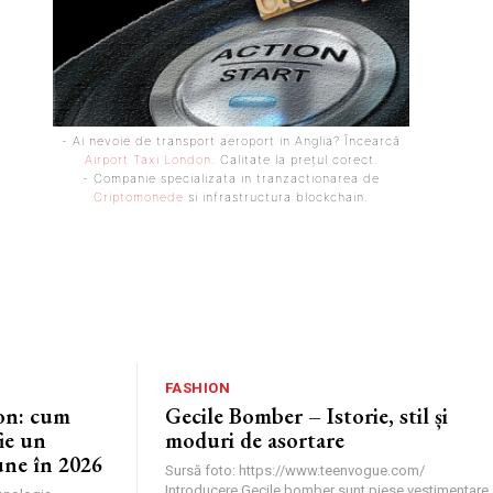
- Ai nevoie de transport aeroport in Anglia? Încearcă
Airport Taxi London
. Calitate la prețul corect.
- Companie specializata in tranzactionarea de
Criptomonede
si infrastructura blockchain.
FASHION
fon: cum
Gecile Bomber – Istorie, stil și
ie un
moduri de asortare
une în 2026
Sursă foto: https://www.teenvogue.com/
Introducere Gecile bomber sunt piese vestimentare