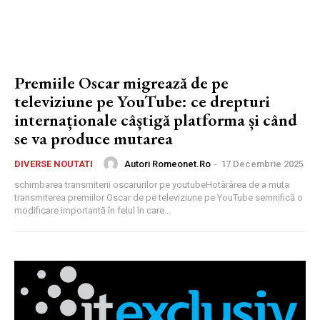
Premiile Oscar migrează de pe
televiziune pe YouTube: ce drepturi
internaționale câștigă platforma și când
se va produce mutarea
Autori Romeonet.ro
-
17 Decembrie 2025
DIVERSE NOUTATI
schimbarea transmiterii oscarurilor pe youtubeHotărârea de a muta
transmiterea premiilor Oscar de pe televiziune pe YouTube semnifică o
modificare importantă în felul în care...