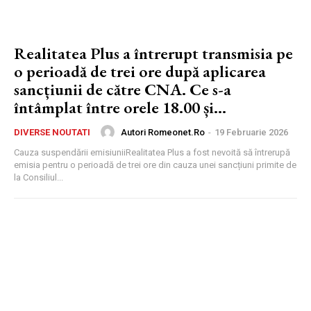
Realitatea Plus a întrerupt transmisia pe
o perioadă de trei ore după aplicarea
sancțiunii de către CNA. Ce s-a
întâmplat între orele 18.00 și...
Autori Romeonet.ro
-
19 Februarie 2026
DIVERSE NOUTATI
Cauza suspendării emisiuniiRealitatea Plus a fost nevoită să întrerupă
emisia pentru o perioadă de trei ore din cauza unei sancțiuni primite de
la Consiliul...