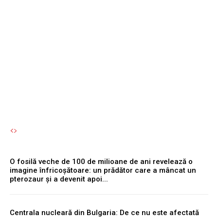
activarea acestuia
simultan cu motorul
reprezintă o eroare
semnificativă.
Autori Romeonet.ro
-
6 August 2026
O fosilă veche de 100 de milioane de ani revelează o
imagine înfricoșătoare: un prădător care a mâncat un
pterozaur și a devenit apoi...
Centrala nucleară din Bulgaria: De ce nu este afectată