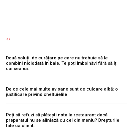
Autori Romeonet.ro
-
9 August 2026
Două soluții de curățare pe care nu trebuie să le
combini niciodată în baie. Te poți îmbolnăvi fără să îți
dai seama.
De ce cele mai multe avioane sunt de culoare albă: o
justificare privind cheltuielile
Poți să refuzi să plătești nota la restaurant dacă
preparatul nu se aliniază cu cel din meniu? Drepturile
tale ca client.