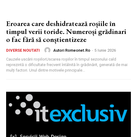
Eroarea care deshidratează roșiile în
timpul verii toride. Numeroși grădinari
o fac fără să conștientizeze
Autori Romeonet.ro
-
5 Iunie 2026
DIVERSE NOUTATI
Cauzele uscării roșiilorUscarea roșiilor în timpul sezonului cald
reprezintă o dificultate frecvent întâlnită în grădinărit, generată de mai
mulți factori. Unul dintre motivele principale...