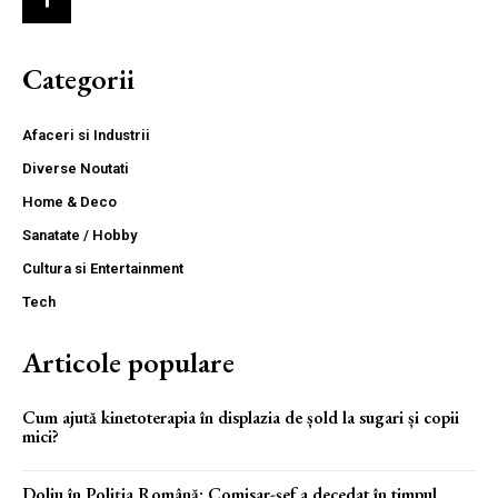
Categorii
Afaceri si Industrii
Diverse Noutati
Home & Deco
Sanatate / Hobby
Cultura si Entertainment
Tech
Articole populare
Cum ajută kinetoterapia în displazia de șold la sugari și copii
mici?
Doliu în Poliția Română: Comisar-șef a decedat în timpul