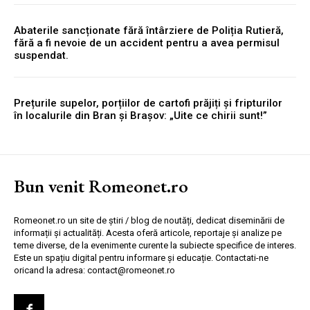
Abaterile sancționate fără întârziere de Poliția Rutieră,
fără a fi nevoie de un accident pentru a avea permisul
suspendat.
Prețurile supelor, porțiilor de cartofi prăjiți și fripturilor
în localurile din Bran și Brașov: „Uite ce chirii sunt!”
Bun venit Romeonet.ro
Romeonet.ro un site de știri / blog de noutăți, dedicat diseminării de
informații și actualități. Acesta oferă articole, reportaje și analize pe
teme diverse, de la evenimente curente la subiecte specifice de interes.
Este un spațiu digital pentru informare și educație. Contactati-ne
oricand la adresa: contact@romeonet.ro