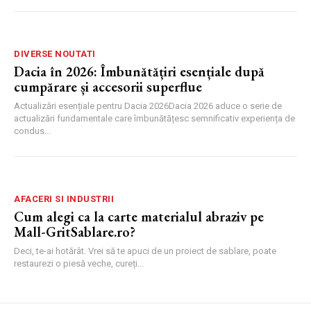
DIVERSE NOUTATI
Dacia în 2026: Îmbunătățiri esențiale după
cumpărare și accesorii superflue
Actualizări esențiale pentru Dacia 2026Dacia 2026 aduce o serie de
actualizări fundamentale care îmbunătățesc semnificativ experiența de
condus...
AFACERI SI INDUSTRII
Cum alegi ca la carte materialul abraziv pe
Mall-GritSablare.ro?
Deci, te-ai hotărât. Vrei să te apuci de un proiect de sablare, poate
restaurezi o piesă veche, cureți...