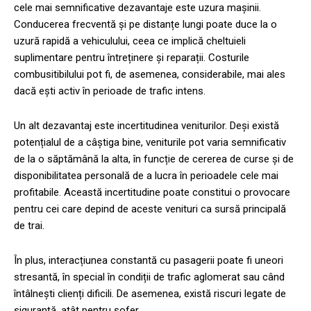
cele mai semnificative dezavantaje este uzura mașinii.
Conducerea frecventă și pe distanțe lungi poate duce la o
uzură rapidă a vehiculului, ceea ce implică cheltuieli
suplimentare pentru întreținere și reparații. Costurile
combusitibilului pot fi, de asemenea, considerabile, mai ales
dacă ești activ în perioade de trafic intens.
Un alt dezavantaj este incertitudinea veniturilor. Deși există
potențialul de a câștiga bine, veniturile pot varia semnificativ
de la o săptămână la alta, în funcție de cererea de curse și de
disponibilitatea personală de a lucra în perioadele cele mai
profitabile. Această incertitudine poate constitui o provocare
pentru cei care depind de aceste venituri ca sursă principală
de trai.
În plus, interacțiunea constantă cu pasagerii poate fi uneori
stresantă, în special în condiții de trafic aglomerat sau când
întâlnești clienți dificili. De asemenea, există riscuri legate de
siguranță, atât pentru șofer,