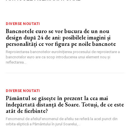
DIVERSE NOUTATI
Bancnotele euro se vor bucura de un nou
design după 24 de ani: posibilele imagini și
personalități ce vor figura pe noile bancnote
Reproiectarea bancnotelor euroInițierea procesului de reproiectare a
bancnotelor euro are ca scop introducerea unui element nou și
reflectarea...
DIVERSE NOUTATI
Pământul se găsește în prezent la cea mai
îndepărtată distanță de Soare. Totuși, de ce este
atât de fierbinte?
Fenomenul de afeliuFenomenul de afeliu se referă la acel punct din
orbita eliptică a Pământului în jurul Soarelui,...