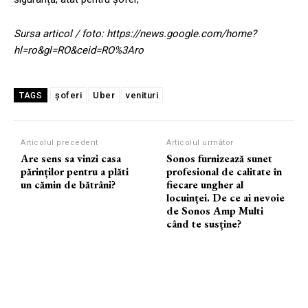
Sursa articol / foto: https://news.google.com/home?
hl=ro&gl=RO&ceid=RO%3Aro
șoferi
Uber
venituri
TAGS
Articolul precedent
Articolul următor
Are sens sa vinzi casa
Sonos furnizează sunet
părinților pentru a plăti
profesional de calitate în
un cămin de bătrâni?
fiecare ungher al
locuinței. De ce ai nevoie
de Sonos Amp Multi
când te susține?