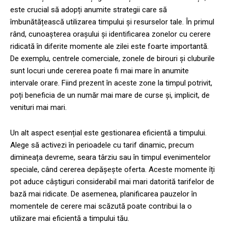
este crucial să adopți anumite strategii care să
îmbunătățească utilizarea timpului și resurselor tale. În primul
rând, cunoașterea orașului și identificarea zonelor cu cerere
ridicată în diferite momente ale zilei este foarte importantă.
De exemplu, centrele comerciale, zonele de birouri și cluburile
sunt locuri unde cererea poate fi mai mare în anumite
intervale orare. Fiind prezent în aceste zone la timpul potrivit,
poți beneficia de un număr mai mare de curse și, implicit, de
venituri mai mari.
Un alt aspect esențial este gestionarea eficientă a timpului.
Alege să activezi în perioadele cu tarif dinamic, precum
dimineața devreme, seara târziu sau în timpul evenimentelor
speciale, când cererea depășește oferta. Aceste momente îți
pot aduce câștiguri considerabil mai mari datorită tarifelor de
bază mai ridicate. De asemenea, planificarea pauzelor în
momentele de cerere mai scăzută poate contribui la o
utilizare mai eficientă a timpului tău.