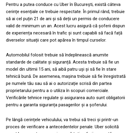
Pentru a putea conduce cu Uber în București, există câteva
cerințe esențiale ce trebuie respectate. În primul rând, trebuie
să ai cel puțin 21 de ani și să deții un permis de conducere
valid de minimum un an. Acest lucru asigură că șoferii dispun
de experiența necesară în trafic și sunt capabili să facă față
diverselor situații care pot apărea în timpul curselor.
Automobilul folosit trebuie să îndeplinească anumite
standarde de calitate și siguranță. Acesta trebuie să fie un
model din ultimii 15 ani, să aibă patru uși și să fie în stare
tehnică bună. De asemenea, mașina trebuie să fie înregistrată
pe numele tău sau să ai o autorizație scrisă din partea
proprietarului pentru a o utiliza în scopuri comerciale.
Verificările tehnice regulate și asigurarea auto sunt obligatorii
pentru a garanta siguranța pasagerilor și a șoferului.
Pe lângă cerințele vehiculului, va trebui să treci și printr-un
proces de verificare a antecedentelor penale. Uber solicită