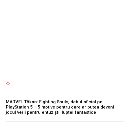
Souls, debut oficial pe
PlayStation 5 – 5 motive
pentru care ar putea
deveni jocul verii pentru
entuziștii luptei fantastice
Autori Romeonet.ro
-
7 August 2026
MARVEL Tōkon: Fighting Souls, debut oficial pe
PlayStation 5 – 5 motive pentru care ar putea deveni
jocul verii pentru entuziștii luptei fantastice