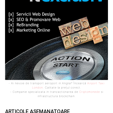
- Ai nevoie de transport aeroport in Anglia? Încearcă
Airport Taxi
London
. Calitate la prețul corect.
- Companie specializata in tranzactionarea de
Criptomonede
si
infrastructura blockchain.
ARTICOLE ASEMANATOARE