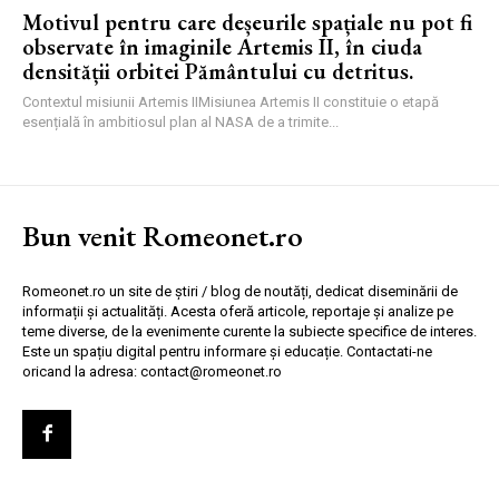
Motivul pentru care deșeurile spațiale nu pot fi
observate în imaginile Artemis II, în ciuda
densității orbitei Pământului cu detritus.
Contextul misiunii Artemis IIMisiunea Artemis II constituie o etapă
esențială în ambitiosul plan al NASA de a trimite...
Bun venit Romeonet.ro
Romeonet.ro un site de știri / blog de noutăți, dedicat diseminării de
informații și actualități. Acesta oferă articole, reportaje și analize pe
teme diverse, de la evenimente curente la subiecte specifice de interes.
Este un spațiu digital pentru informare și educație. Contactati-ne
oricand la adresa: contact@romeonet.ro