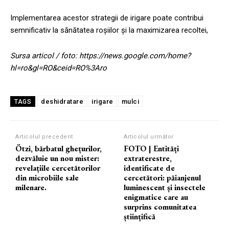
Implementarea acestor strategii de irigare poate contribui
semnificativ la sănătatea roșiilor și la maximizarea recoltei,
Sursa articol / foto: https://news.google.com/home?
hl=ro&gl=RO&ceid=RO%3Aro
deshidratare
irigare
mulci
TAGS
Articolul precedent
Articolul următor
Ötzi, bărbatul ghețurilor,
FOTO | Entități
dezvăluie un nou mister:
extraterestre,
revelațiile cercetătorilor
identificate de
din microbiile sale
cercetători: păianjenul
milenare.
luminescent și insectele
enigmatice care au
surprins comunitatea
științifică