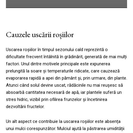
Cauzele uscării roșiilor
Uscarea roșiilor în timpul sezonului cald reprezintă o
dificultate frecvent întâlnită în grădinărit, generată de mai mulți
factori. Unul dintre motivele principale este expunerea
prelungită la soare și temperaturile ridicate, care cauzează
evaporarea rapidă a apei din pământ și, prin urmare, din plante.
Atunci când solul devine uscat, rădăcinile nu mai reușesc să
absoarbă cantitatea necesară de apă, iar plantele suferă un
stres hidric, vizibil prin ofilirea frunzelor și încetinirea
dezvoltării fructelor.
Un alt aspect ce contribuie la uscarea roșiilor este absența
unui mulci corespunzător. Mulciul ajută la păstrarea umidității