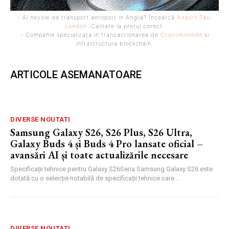
- Ai nevoie de transport aeroport in Anglia? Încearcă
Airport Taxi
London
. Calitate la prețul corect.
- Companie specializata in tranzactionarea de
Criptomonede
si
infrastructura blockchain.
ARTICOLE ASEMANATOARE
DIVERSE NOUTATI
Samsung Galaxy S26, S26 Plus, S26 Ultra,
Galaxy Buds 4 și Buds 4 Pro lansate oficial –
avansări AI și toate actualizările necesare
Specificații tehnice pentru Galaxy S26Seria Samsung Galaxy S26 este
dotată cu o selecție notabilă de specificații tehnice care...
DIVERSE NOUTATI