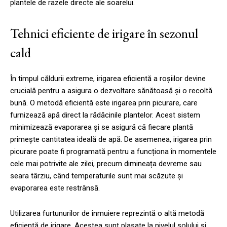
plantele de razele directe ale soarelui.
Tehnici eficiente de irigare în sezonul
cald
În timpul căldurii extreme, irigarea eficientă a roșiilor devine
crucială pentru a asigura o dezvoltare sănătoasă și o recoltă
bună. O metodă eficientă este irigarea prin picurare, care
furnizează apă direct la rădăcinile plantelor. Acest sistem
minimizează evaporarea și se asigură că fiecare plantă
primește cantitatea ideală de apă. De asemenea, irigarea prin
picurare poate fi programată pentru a funcționa în momentele
cele mai potrivite ale zilei, precum dimineața devreme sau
seara târziu, când temperaturile sunt mai scăzute și
evaporarea este restrânsă.
Utilizarea furtunurilor de înmuiere reprezintă o altă metodă
eficientă de irigare. Acestea sunt plasate la nivelul solului și