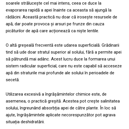
soarele strălucește cel mai intens, ceea ce duce la
evaporarea rapidă a apei înainte ca aceasta să ajungă la
rădăcini. Această practică nu doar că irosește resursele de
apă, dar poate provoca și arsuri pe frunze din cauza
picăturilor de apă care acționează ca niște lentile.
O altă greșeală frecventă este udarea superficială. Grădinarii
tind să ude doar stratul superior al solului, fără a permite apei
să pătrundă mai adânc. Acest lucru duce la formarea unui
sistem radicular superficial, care nu este capabil să acceseze
apă din straturile mai profunde ale solului în perioadele de
secetă.
Utilizarea excesivă a îngrășămintelor chimice este, de
asemenea, o practică greșită. Acestea pot crește salinitatea
solului, îngreunând absorbția apei de către plante. În loc să
ajute, îngrășămintele aplicate necorespunzător pot agrava
situația deshidratării.