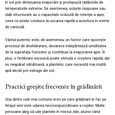
în sol prin diminuarea evaporării și protejează rădăcinile de
temperaturile extreme. De asemenea, solurile nisipoase sau
slab structurate au o capacitate scăzută de retenție a apei,
ceea ce poate conduce la uscarea rapidă a acestora în vreme
de caniculă.
Vântul puternic este, de asemenea, un factor care sporește
procesul de deshidratare, deoarece îndepărtează umiditatea
de la suprafața frunzelor și contribuie la evaporarea apei. În
plus, o fertilizare excesivă poate stimula o creștere rapidă, dar
nu neapărat sănătoasă, a plantelor, care necesită mai multă
apă decât pot extrage din sol.
Practici greșite frecvente în grădinărit
Una dintre cele mai comune erori pe care grădinarii le fac pe
timpul verii este udarea necorespunzătoare a roșiilor. Multe
persoane aleg să ude plantele în miezul zilei, atunci când