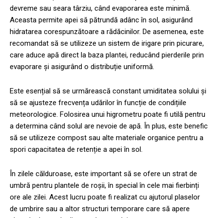
devreme sau seara târziu, când evaporarea este minimă.
Aceasta permite apei să pătrundă adânc în sol, asigurând
hidratarea corespunzătoare a rădăcinilor. De asemenea, este
recomandat să se utilizeze un sistem de irigare prin picurare,
care aduce apă direct la baza plantei, reducând pierderile prin
evaporare și asigurând o distribuție uniformă.
Este esențial să se urmărească constant umiditatea solului și
să se ajusteze frecvența udărilor în funcție de condițiile
meteorologice. Folosirea unui higrometru poate fi utilă pentru
a determina când solul are nevoie de apă. În plus, este benefic
să se utilizeze compost sau alte materiale organice pentru a
spori capacitatea de retenție a apei în sol.
În zilele călduroase, este important să se ofere un strat de
umbră pentru plantele de roșii, în special în cele mai fierbinți
ore ale zilei. Acest lucru poate fi realizat cu ajutorul plaselor
de umbrire sau a altor structuri temporare care să apere