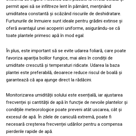
permit apei să se infiltreze lent în pământ, menținând
umiditatea constantă și scăzând riscurile de deshidratare.
Furtunurile de înmuiere sunt ideale pentru grădini extinse și
oferă avantajul unei acoperiri uniforme, asigurându-se că
toate plantele primesc apă în mod egal.
În plus, este important să se evite udarea foliară, care poate
favoriza apariția bolilor fungice, mai ales în condiții de
umiditate crescută și temperaturi ridicate. Udarea la baza
plantei este preferabilă, deoarece reduce riscul de boală și
garantează că apa ajunge direct la rădăcini.
Monitorizarea umidității solului este esențială, iar ajustarea
frecvenței și cantității de apă în funcție de nevoile plantelor și
condițiile meteorologice poate preveni atât uscarea, cât și
excesul de apă. În zilele de caniculă extremă, poate fi
necesară creșterea frecvenței udărilor pentru a compensa
pierderile rapide de apă.