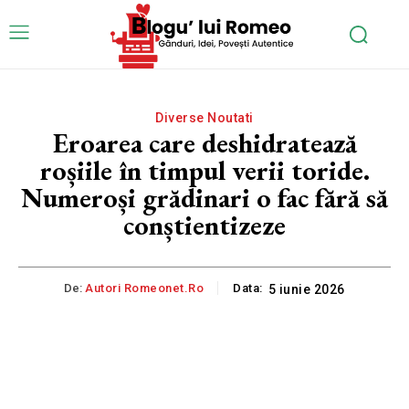
Diverse Noutati
Eroarea care deshidratează
roșiile în timpul verii toride.
Numeroși grădinari o fac fără să
conștientizeze
De:
Autori Romeonet.ro
Data:
5 iunie 2026