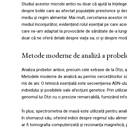
Studiul acestor microbi antici nu doar că ajută la înțelege
despre bolile care au afectat populațiile preistorice și d
mediu și regim alimentar. Mai mult, cercetarea acestor m
mediul înconjurător, evidențiind rolul esențial pe care ace
care ne-am adaptat la provocările de sănătate de-a lungul i
doar că ne oferă detalii despre viața sa, ci și despre mo
Metode moderne de analiză a probelo
Analiza probelor antice, precum cele extrase de la Ötzi, 
Metodele moderne de analiză au permis cercetătorilor să o
mii de ani. O tehnică esențială este secvențierea ADN-ului,
individului și posibilele sale afecțiuni genetice. Prin util
genomul lui Ötzi cu o precizie remarcabilă, furnizând infor
În plus, spectrometria de masă este utilizată pentru anali
în stomacul său, oferind indicii despre regimul său alime
ar fi tomografia computerizată și rezonanța magnetică, per