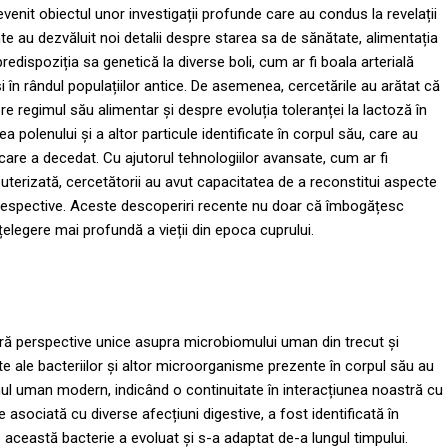
devenit obiectul unor investigații profunde care au condus la revelații
te au dezvăluit noi detalii despre starea sa de sănătate, alimentația
redispoziția sa genetică la diverse boli, cum ar fi boala arterială
 în rândul populațiilor antice. De asemenea, cercetările au arătat că
pre regimul său alimentar și despre evoluția toleranței la lactoză în
 polenului și a altor particule identificate în corpul său, care au
care a decedat. Cu ajutorul tehnologiilor avansate, cum ar fi
erizată, cercetătorii au avut capacitatea de a reconstitui aspecte
emii respective. Aceste descoperiri recente nu doar că îmbogățesc
țelegere mai profundă a vieții din epoca cuprului.
oferă perspective unice asupra microbiomului uman din trecut și
ate ale bacteriilor și altor microorganisme prezente în corpul său au
omul uman modern, indicând o continuitate în interacțiunea noastră cu
 asociată cu diverse afecțiuni digestive, a fost identificată în
e această bacterie a evoluat și s-a adaptat de-a lungul timpului.