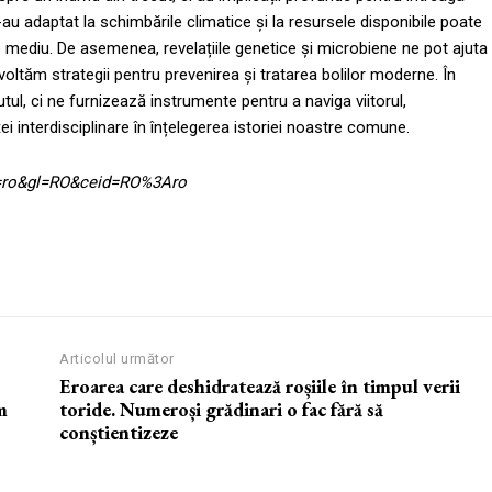
-au adaptat la schimbările climatice și la resursele disponibile poate
de mediu. De asemenea, revelațiile genetice și microbiene ne pot ajuta
oltăm strategii pentru prevenirea și tratarea bolilor moderne. În
tul, ci ne furnizează instrumente pentru a naviga viitorul,
i interdisciplinare în înțelegerea istoriei noastre comune.
hl=ro&gl=RO&ceid=RO%3Aro
Articolul următor
Eroarea care deshidratează roșiile în timpul verii
m
toride. Numeroși grădinari o fac fără să
conștientizeze