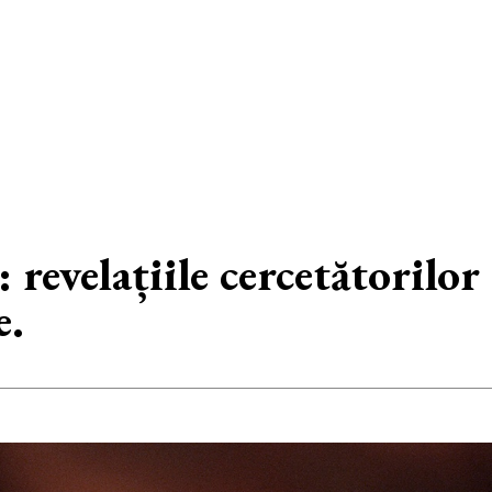
revelațiile cercetătorilor
e.