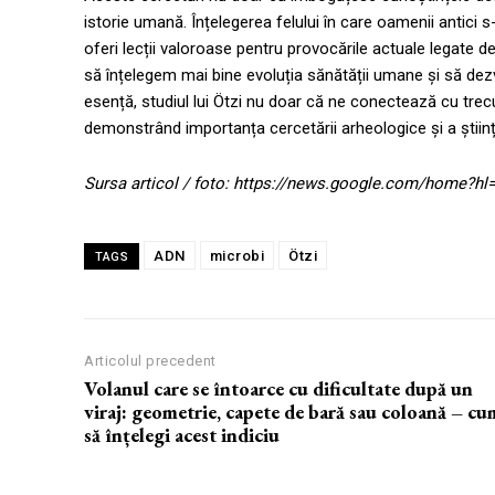
istorie umană. Înțelegerea felului în care oamenii antici s
oferi lecții valoroase pentru provocările actuale legate 
să înțelegem mai bine evoluția sănătății umane și să dezv
esență, studiul lui Ötzi nu doar că ne conectează cu trecu
demonstrând importanța cercetării arheologice și a științe
Sursa articol / foto: https://news.google.com/home?
ADN
microbi
Ötzi
TAGS
Articolul precedent
Volanul care se întoarce cu dificultate după un
viraj: geometrie, capete de bară sau coloană – cu
să înțelegi acest indiciu