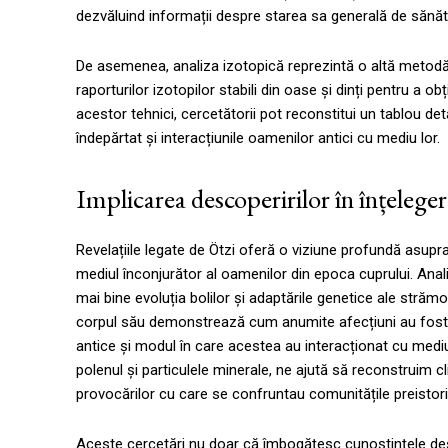
dezvăluind informații despre starea sa generală de sănăta
De asemenea, analiza izotopică reprezintă o altă metodă c
raporturilor izotopilor stabili din oase și dinți pentru a o
acestor tehnici, cercetătorii pot reconstitui un tablou detal
îndepărtat și interacțiunile oamenilor antici cu mediu lor.
Implicarea descoperirilor în înțelege
Revelațiile legate de Ötzi oferă o viziune profundă asupra
mediul înconjurător al oamenilor din epoca cuprului. Anal
mai bine evoluția bolilor și adaptările genetice ale strămo
corpul său demonstrează cum anumite afecțiuni au fost pr
antice și modul în care acestea au interacționat cu mediu l
polenul și particulele minerale, ne ajută să reconstruim c
provocărilor cu care se confruntau comunitățile preistori
Aceste cercetări nu doar că îmbogățesc cunoștințele despr