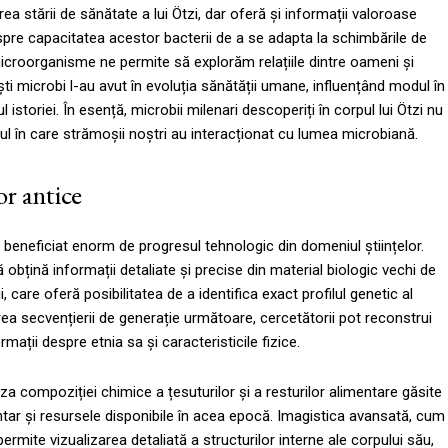
rea stării de sănătate a lui Ötzi, dar oferă și informații valoroase
espre capacitatea acestor bacterii de a se adapta la schimbările de
icroorganisme ne permite să explorăm relațiile dintre oameni și
ști microbi l-au avut în evoluția sănătății umane, influențând modul în
storiei. În esență, microbii milenari descoperiți în corpul lui Ötzi nu
dul în care strămoșii noștri au interacționat cu lumea microbiană.
r antice
a beneficiat enorm de progresul tehnologic din domeniul științelor.
bțină informații detaliate și precise din material biologic vechi de
 care oferă posibilitatea de a identifica exact profilul genetic al
izarea secvențierii de generație următoare, cercetătorii pot reconstrui
mații despre etnia sa și caracteristicile fizice.
za compoziției chimice a țesuturilor și a resturilor alimentare găsite
ntar și resursele disponibile în acea epocă. Imagistica avansată, cum
mite vizualizarea detaliată a structurilor interne ale corpului său,