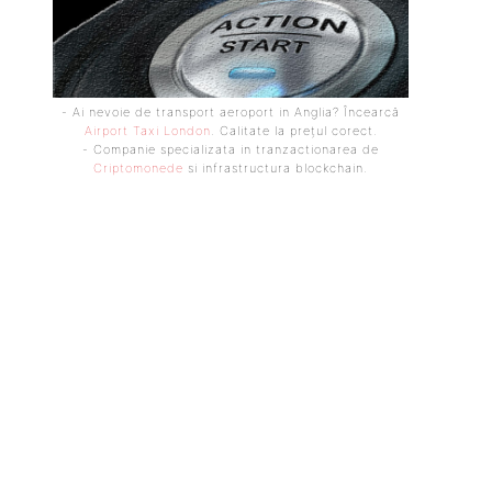
- Ai nevoie de transport aeroport in Anglia? Încearcă
Airport Taxi London
. Calitate la prețul corect.
- Companie specializata in tranzactionarea de
Criptomonede
si infrastructura blockchain.