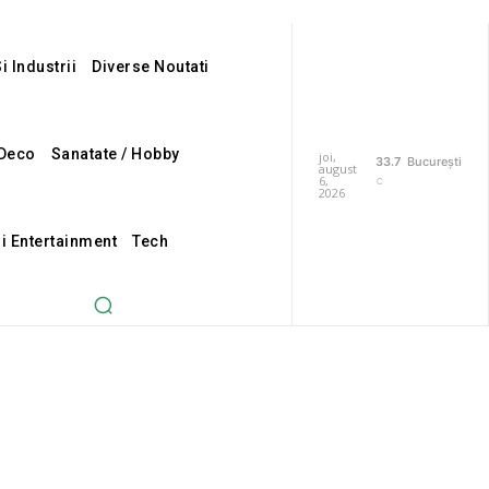
i Industrii
Diverse Noutati
Deco
Sanatate / Hobby
joi,
33.7
București
august
6,
C
2026
Si Entertainment
Tech