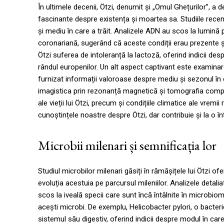
În ultimele decenii, Ötzi, denumit și „Omul Ghețurilor”, a 
fascinante despre existența și moartea sa. Studiile recen
și mediu în care a trăit. Analizele ADN au scos la lumină p
coronariană, sugerând că aceste condiții erau prezente și
Ötzi suferea de intoleranță la lactoză, oferind indicii des
rândul europenilor. Un alt aspect captivant este examinarea
furnizat informații valoroase despre mediu și sezonul în 
imagistica prin rezonanță magnetică și tomografia comput
ale vieții lui Ötzi, precum și condițiile climatice ale vr
cunoștințele noastre despre Ötzi, dar contribuie și la o în
Microbii milenari și semnificația lor
Studiul microbilor milenari găsiți în rămășițele lui Ötzi 
evoluția acestuia pe parcursul mileniilor. Analizele detali
scos la iveală specii care sunt încă întâlnite în microbi
acești microbi. De exemplu, Helicobacter pylori, o bacterie
sistemul său digestiv, oferind indicii despre modul în car