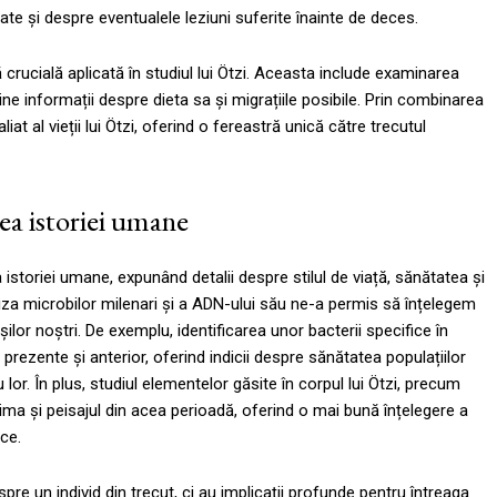
te și despre eventualele leziuni suferite înainte de deces.
rucială aplicată în studiul lui Ötzi. Aceasta include examinarea
bține informații despre dieta sa și migrațiile posibile. Prin combinarea
iat al vieții lui Ötzi, oferind o fereastră unică către trecutul
rea istoriei umane
 istoriei umane, expunând detalii despre stilul de viață, sănătatea și
iza microbilor milenari și a ADN-ului său ne-a permis să înțelegem
șilor noștri. De exemplu, identificarea unor bacterii specifice în
ezente și anterior, oferind indicii despre sănătatea populațiilor
or. În plus, studiul elementelor găsite în corpul lui Ötzi, precum
lima și peisajul din acea perioadă, oferind o mai bună înțelegere a
ce.
e un individ din trecut, ci au implicații profunde pentru întreaga