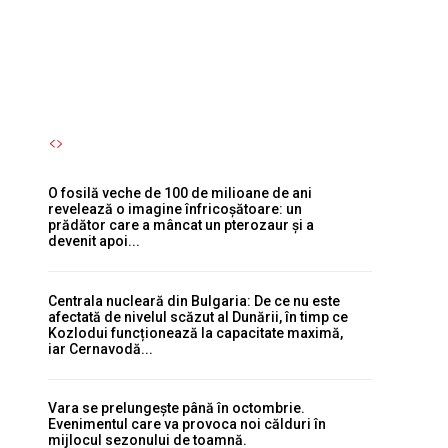
pterozaur și a devenit apoi...
Autori Romeonet.ro
-
6 August 2026
O fosilă veche de 100 de milioane de ani
revelează o imagine înfricoșătoare: un
prădător care a mâncat un pterozaur și a
devenit apoi...
Centrala nucleară din Bulgaria: De ce nu este
afectată de nivelul scăzut al Dunării, în timp ce
Kozlodui funcționează la capacitate maximă,
iar Cernavodă...
Vara se prelungește până în octombrie.
Evenimentul care va provoca noi călduri în
mijlocul sezonului de toamnă.