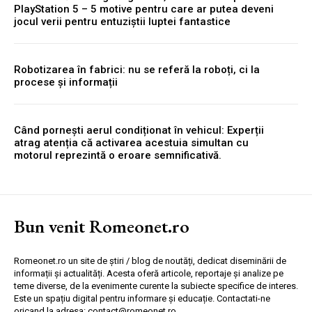
PlayStation 5 – 5 motive pentru care ar putea deveni
jocul verii pentru entuziștii luptei fantastice
Robotizarea în fabrici: nu se referă la roboți, ci la
procese și informații
Când pornești aerul condiționat în vehicul: Experții
atrag atenția că activarea acestuia simultan cu
motorul reprezintă o eroare semnificativă.
Bun venit Romeonet.ro
Romeonet.ro un site de știri / blog de noutăți, dedicat diseminării de
informații și actualități. Acesta oferă articole, reportaje și analize pe
teme diverse, de la evenimente curente la subiecte specifice de interes.
Este un spațiu digital pentru informare și educație. Contactati-ne
oricand la adresa: contact@romeonet.ro