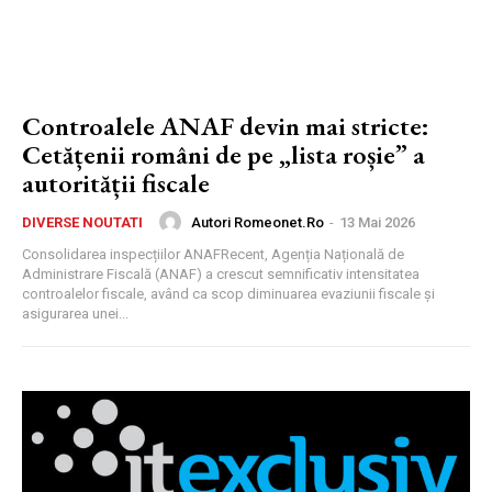
Controalele ANAF devin mai stricte:
Cetățenii români de pe „lista roșie” a
autorității fiscale
Autori Romeonet.ro
-
13 Mai 2026
DIVERSE NOUTATI
Consolidarea inspecțiilor ANAFRecent, Agenția Națională de
Administrare Fiscală (ANAF) a crescut semnificativ intensitatea
controalelor fiscale, având ca scop diminuarea evaziunii fiscale și
asigurarea unei...