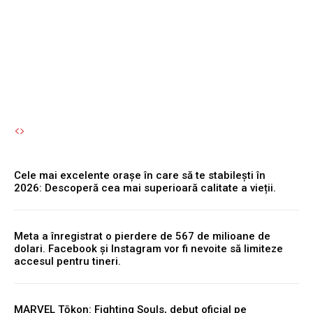
Bran și Brașov: „Uite ce
chirii sunt!”
Autori Romeonet.ro
-
7 August 2026
Cele mai excelente orașe în care să te stabilești în
2026: Descoperă cea mai superioară calitate a vieții.
Meta a înregistrat o pierdere de 567 de milioane de
dolari. Facebook și Instagram vor fi nevoite să limiteze
accesul pentru tineri.
MARVEL Tōkon: Fighting Souls, debut oficial pe