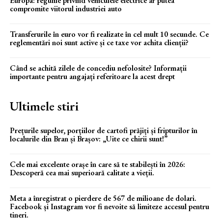
Europa: regulile privind vehiculele electrice ar putea
compromite viitorul industriei auto
Transferurile în euro vor fi realizate în cel mult 10 secunde. Ce
reglementări noi sunt active și ce taxe vor achita clienții?
Când se achită zilele de concediu nefolosite? Informații
importante pentru angajați referitoare la acest drept
Ultimele stiri
Prețurile supelor, porțiilor de cartofi prăjiți și fripturilor în
localurile din Bran și Brașov: „Uite ce chirii sunt!”
Cele mai excelente orașe în care să te stabilești în 2026:
Descoperă cea mai superioară calitate a vieții.
Meta a înregistrat o pierdere de 567 de milioane de dolari.
Facebook și Instagram vor fi nevoite să limiteze accesul pentru
tineri.