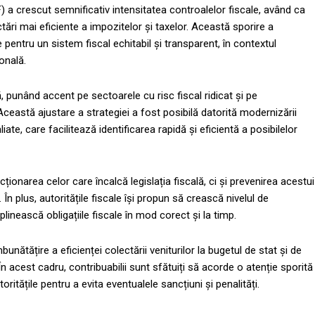
 a crescut semnificativ intensitatea controalelor fiscale, având ca
tări mai eficiente a impozitelor și taxelor. Această sporire a
pentru un sistem fiscal echitabil și transparent, în contextul
onală.
, punând accent pe sectoarele cu risc fiscal ridicat și pe
eastă ajustare a strategiei a fost posibilă datorită modernizării
liate, care facilitează identificarea rapidă și eficientă a posibilelor
ționarea celor care încalcă legislația fiscală, ci și prevenirea acestui
n plus, autoritățile fiscale își propun să crească nivelul de
linească obligațiile fiscale în mod corect și la timp.
nătățire a eficienței colectării veniturilor la bugetul de stat și de
 acest cadru, contribuabilii sunt sfătuiți să acorde o atenție sporită
ritățile pentru a evita eventualele sancțiuni și penalități.