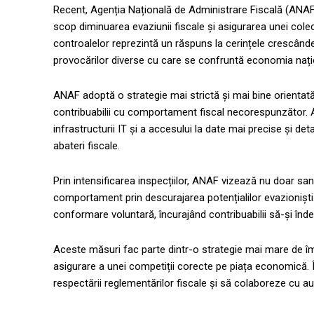
Recent, Agenția Națională de Administrare Fiscală (ANAF)
scop diminuarea evaziunii fiscale și asigurarea unei colec
controalelor reprezintă un răspuns la cerințele crescânde 
provocărilor diverse cu care se confruntă economia nați
ANAF adoptă o strategie mai strictă și mai bine orientată
contribuabilii cu comportament fiscal necorespunzător. Ac
infrastructurii IT și a accesului la date mai precise și deta
abateri fiscale.
Prin intensificarea inspecțiilor, ANAF vizează nu doar sanc
comportament prin descurajarea potențialilor evazioniști. Î
conformare voluntară, încurajând contribuabilii să-și îndep
Aceste măsuri fac parte dintr-o strategie mai mare de îmbu
asigurare a unei competiții corecte pe piața economică. În
respectării reglementărilor fiscale și să colaboreze cu auto