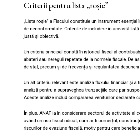
Criterii pentru lista „roșie”
„Lista roșie” a Fiscului constituie un instrument esențial î
de neconformitate. Criteriile de includere în această listă
justă și obiectivă.
Un criteriu principal constă în istoricul fiscal al contrib
abateri sau nereguli repetate de la normele fiscale. De a
de stat, precum și de frecvența și regularitatea depunerii d
Un alt criteriu relevant este analiza fluxului financiar ș
analiză pentru a supraveghea tranzacțiile care par suspec
Aceste analize includ compararea veniturilor declarate cu s
În plus, ANAF ia în considerare sectorul de activitate al c
având un risc fiscal ridicat, cum ar fi comerțul, construcț
riscurilor de evaziune fiscală, motiv pentru care benefic