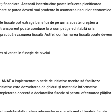
ăți financiare. Această incertitudine poate influența planificarea
, care ar putea deveni mai prudente în asumarea riscurilor economice.
ile fiscale pot extrage beneficii de pe urma acestei creșteri a
transparent poate conduce la o competiție echitabilă și la
practică evaziunea fiscală. Astfel, conformarea fiscală poate deveni
 și variat, în funcție de nivelul
le, ANAF a implementat o serie de inițiative menite să faciliteze
ițiative este dezvoltarea de ghiduri și materiale informative
mpletarea corectă a declarațiilor fiscale și pentru efectuarea plăților
ontribuabililor să-și administreze mai eficient obligațiile fiscale.