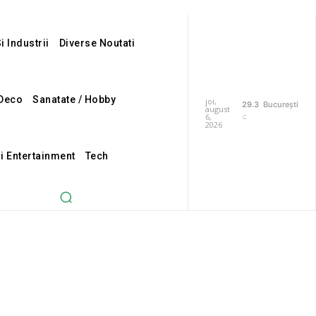
i Industrii
Diverse Noutati
Deco
Sanatate / Hobby
joi,
29.3
București
august
6,
C
2026
Si Entertainment
Tech