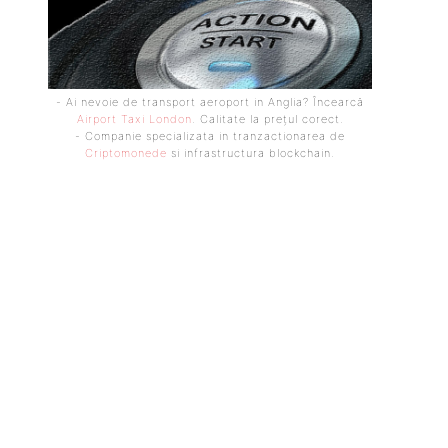
- Ai nevoie de transport aeroport in Anglia? Încearcă
Airport Taxi London
. Calitate la prețul corect.
- Companie specializata in tranzactionarea de
Criptomonede
si infrastructura blockchain.