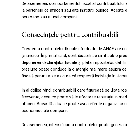
De asemenea, comportamentul fiscal al contribuabilului est
la partenerii de afaceri sau alte instituții publice. Acest
persoane sau a unei companii.
Consecințele pentru contribuabili
Creșterea controalelor fiscale efectuate de ANAF are un i
și juridice. În primul rând, contribuabilii se simt sub o 
depunerea declarațiilor fiscale și plata impozitelor, dat f
presiune poate conduce la o atenție mai mare asupra detal
fiscală pentru a se asigura că respectă legislația în vigoa
În al doilea rând, contribuabilii care figurează pe „lista r
frecvente, ceea ce poate să le afecteze reputația în mediu
afaceri. Această situație poate avea efecte negative asupr
economice ale companiei.
De asemenea, intensificarea controalelor poate genera un s