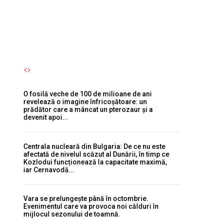
pterozaur și a devenit apoi...
Autori Romeonet.ro
-
6 August 2026
O fosilă veche de 100 de milioane de ani
revelează o imagine înfricoșătoare: un
prădător care a mâncat un pterozaur și a
devenit apoi...
Centrala nucleară din Bulgaria: De ce nu este
afectată de nivelul scăzut al Dunării, în timp ce
Kozlodui funcționează la capacitate maximă,
iar Cernavodă...
Vara se prelungește până în octombrie.
Evenimentul care va provoca noi călduri în
mijlocul sezonului de toamnă.