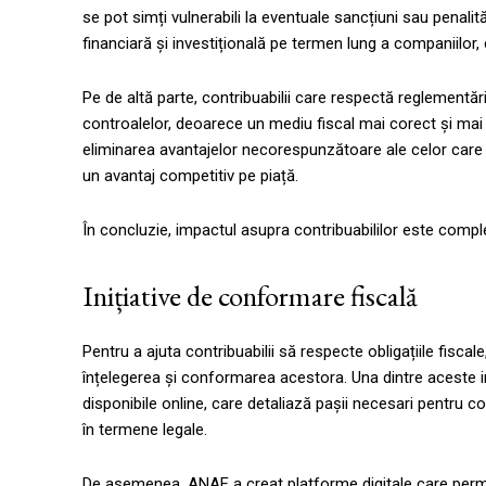
se pot simți vulnerabili la eventuale sancțiuni sau penalit
financiară și investițională pe termen lung a companiilor
Pe de altă parte, contribuabilii care respectă reglementăr
controalelor, deoarece un mediu fiscal mai corect și mai 
eliminarea avantajelor necorespunzătoare ale celor care 
un avantaj competitiv pe piață.
În concluzie, impactul asupra contribuabililor este complex
Inițiative de conformare fiscală
Pentru a ajuta contribuabilii să respecte obligațiile fisca
înțelegerea și conformarea acestora. Una dintre aceste in
disponibile online, care detaliază pașii necesari pentru co
în termene legale.
De asemenea, ANAF a creat platforme digitale care permit c