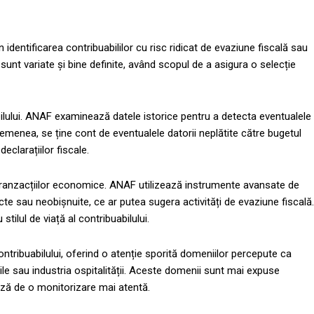
n identificarea contribuabililor cu risc ridicat de evaziune fiscală sau
 sunt variate și bine definite, având scopul de a asigura o selecție
uabilului. ANAF examinează datele istorice pentru a detecta eventualele
semenea, se ține cont de eventualele datorii neplătite către bugetul
eclarațiilor fiscale.
i a tranzacțiilor economice. ANAF utilizează instrumente avansate de
te sau neobișnuite, ce ar putea sugera activități de evaziune fiscală.
tilul de viață al contribuabilului.
ontribuabilului, oferind o atenție sporită domeniilor percepute ca
iile sau industria ospitalității. Aceste domenii sunt mai expuse
iază de o monitorizare mai atentă.