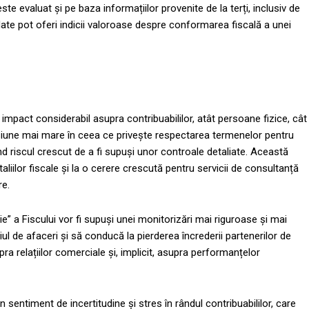
e evaluat și pe baza informațiilor provenite de la terți, inclusiv de
e date pot oferi indicii valoroase despre conformarea fiscală a unei
mpact considerabil asupra contribuabililor, atât persoane fizice, cât
presiune mai mare în ceea ce privește respectarea termenelor pentru
iind riscul crescut de a fi supuși unor controale detaliate. Această
iilor fiscale și la o cerere crescută pentru servicii de consultanță
re.
oșie” a Fiscului vor fi supuși unei monitorizări mai riguroase și mai
l de afaceri și să conducă la pierderea încrederii partenerilor de
a relațiilor comerciale și, implicit, asupra performanțelor
entiment de incertitudine și stres în rândul contribuabililor, care