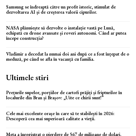
Samsung se îndreaptă către un profit istoric, stimulat de
dezvoltarea AI și de creșterea valorii cipurilor.
NASA plănuiește să dezvolte o instalație vastă pe Lună,
echipată cu drone avansate și roveri autonomi. Când ar putea
începe construcția?
Vladimir a decedat la numai doi ani după ce a fost înțepat de o
meduză, pe când se afla în vacanță cu familia.
Ultimele stiri
Prețurile supelor, porțiilor de cartofi prăjiți și fripturilor în
localurile din Bran și Brașov: „Uite ce chirii sunt!”
Cele mai excelente orașe în care să te stabilești în 2026:
Descoperă cea mai superioară calitate a vieții.
Meta a înregistrat o pierdere de 567 de milioane de dolari.