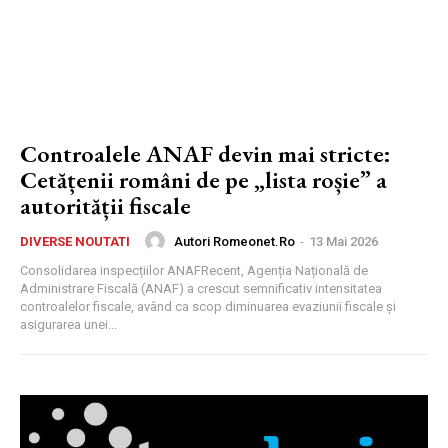
Controalele ANAF devin mai stricte:
Cetățenii români de pe „lista roșie” a
autorității fiscale
Autori Romeonet.ro
-
13 Mai 2026
DIVERSE NOUTATI
Consolidarea inspecțiilor ANAFRecent, Agenția Națională de
Administrare Fiscală (ANAF) a crescut semnificativ intensitatea
controalelor fiscale, având ca scop diminuarea evaziunii fiscale și
asigurarea unei...