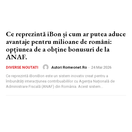
Ce reprezintă iBon și cum ar putea aduce
avantaje pentru milioane de români:
opțiunea de a obține bonusuri de la
ANAF.
Autori Romeonet.ro
-
24 Mai 2026
DIVERSE NOUTATI
Ce reprezintă iBoniBon este un sistem inovativ creat pentru a
îmbunătăți interacțiunea contribuabililor cu Agenția Națională de
Administrare Fiscală (ANAF) din România. Acest sistem...