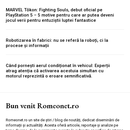
MARVEL Tōkon: Fighting Souls, debut oficial pe
PlayStation 5 – 5 motive pentru care ar putea deveni
jocul verii pentru entuziștii luptei fantastice
Robotizarea în fabrici: nu se referă la roboți, ci la
procese și informații
Când pornești aerul condiționat în vehicul: Experții
atrag atenția că activarea acestuia simultan cu
motorul reprezintă o eroare semnificativă.
Bun venit Romeonet.ro
Romeonet.ro un site de știri / blog de noutăți, dedicat diseminării de
informații și actualități. Acesta oferă articole, reportaje și analize pe