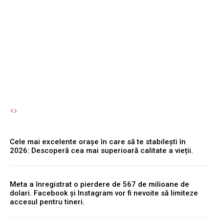
fripturilor în localurile din
Bran și Brașov: „Uite ce
chirii sunt!”
Autori Romeonet.ro
-
7 August 2026
Cele mai excelente orașe în care să te stabilești în
2026: Descoperă cea mai superioară calitate a vieții.
Meta a înregistrat o pierdere de 567 de milioane de
dolari. Facebook și Instagram vor fi nevoite să limiteze
accesul pentru tineri.