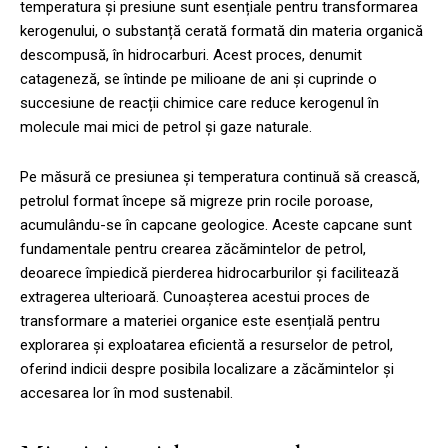
temperatura și presiune sunt esențiale pentru transformarea
kerogenului, o substanță cerată formată din materia organică
descompusă, în hidrocarburi. Acest proces, denumit
catageneză, se întinde pe milioane de ani și cuprinde o
succesiune de reacții chimice care reduce kerogenul în
molecule mai mici de petrol și gaze naturale.
Pe măsură ce presiunea și temperatura continuă să crească,
petrolul format începe să migreze prin rocile poroase,
acumulându-se în capcane geologice. Aceste capcane sunt
fundamentale pentru crearea zăcămintelor de petrol,
deoarece împiedică pierderea hidrocarburilor și facilitează
extragerea ulterioară. Cunoașterea acestui proces de
transformare a materiei organice este esențială pentru
explorarea și exploatarea eficientă a resurselor de petrol,
oferind indicii despre posibila localizare a zăcămintelor și
accesarea lor în mod sustenabil.