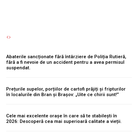
Autori Romeonet.ro
-
8 August 2026
Abaterile sancționate fără întârziere de Poliția Rutieră,
fără a fi nevoie de un accident pentru a avea permisul
suspendat.
Prețurile supelor, porțiilor de cartofi prăjiți și fripturilor
în localurile din Bran și Brașov: „Uite ce chirii sunt!”
Cele mai excelente orașe în care să te stabilești în
2026: Descoperă cea mai superioară calitate a vieții.