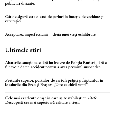
publicuri divizate.
Cât de sigură este o casă de pariuri în funcție de vechime și
reputație?
Acceptarea imperfecțiunii – cheia unei vieți echilibrate
Ultimele stiri
Abaterile sancționate fără întârziere de Poliția Rutieră, fără a
fi nevoie de un accident pentru a avea permisul suspendat.
Prețurile supelor, porțiilor de cartofi prăjiți și fripturilor în
localurile din Bran și Brașov: „Uite ce chirii sunt!”
Cele mai excelente orașe în care să te stabilești în 2026:
Descoperă cea mai superioară calitate a vieții.