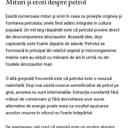
Mituri și erori despre petrol
Există numeroase mituri și erori în ceea ce privește originea și
formarea petrolului, unele fiind adânc integrate în cultura
populară. Un mit larg răspândit este că petrolul provine direct
din descompunerea dinozaurilor. Această idee, deși
captivantă, este foarte departe de adevăr. Petrolul se
formează în principal din relieful vegetal și microorganisme
marine care au viețuit cu milioane de ani în urmă, nu din
fosilele dinozaurilor mari.
O altă greșeală frecventă este că petrolul este o resursă
nelimitată. Deși mai există rezerve semnificative de petrol pe
glob, acestea nu sunt interminabile. Extracția constantă fără
măsuri de conservare și fără dezvoltarea unor surse
alternative de energie poate avea ca rezultat epuizarea
acestor resurse în viitorul nu foarte îndepărtat.
De asemenea, unii cred că petrolul este un produs absolut