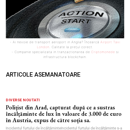
- Ai nevoie de transport aeroport in Anglia? Încearcă
Airport Taxi
London
. Calitate la prețul corect.
- Companie specializata in tranzactionarea de
Criptomonede
si
infrastructura blockchain.
ARTICOLE ASEMANATOARE
DIVERSE NOUTATI
Polițist din Arad, capturat după ce a sustras
încălțăminte de lux în valoare de 3.000 de euro
în Austria, expus de către soția sa.
Incidentul furtului de încălțăminteIncidentul furtului de încălțăminte s-a