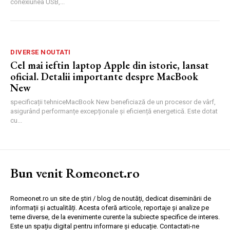
conexiunea USB,...
DIVERSE NOUTATI
Cel mai ieftin laptop Apple din istorie, lansat
oficial. Detalii importante despre MacBook
New
specificații tehniceMacBook New beneficiază de un procesor de vârf,
asigurând performanțe excepționale și eficiență energetică. Este dotat
cu...
Bun venit Romeonet.ro
Romeonet.ro un site de știri / blog de noutăți, dedicat diseminării de
informații și actualități. Acesta oferă articole, reportaje și analize pe
teme diverse, de la evenimente curente la subiecte specifice de interes.
Este un spațiu digital pentru informare și educație. Contactati-ne