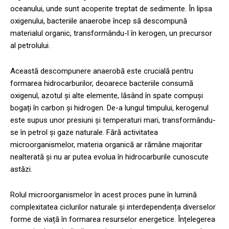
oceanului, unde sunt acoperite treptat de sedimente. În lipsa
oxigenului, bacteriile anaerobe încep să descompună
materialul organic, transformându-l în kerogen, un precursor
al petrolului.
Această descompunere anaerobă este crucială pentru
formarea hidrocarburilor, deoarece bacteriile consumă
oxigenul, azotul și alte elemente, lăsând în spate compuși
bogați în carbon și hidrogen. De-a lungul timpului, kerogenul
este supus unor presiuni și temperaturi mari, transformându-
se în petrol și gaze naturale. Fără activitatea
microorganismelor, materia organică ar rămâne majoritar
nealterată și nu ar putea evolua în hidrocarburile cunoscute
astăzi.
Rolul microorganismelor în acest proces pune în lumină
complexitatea ciclurilor naturale și interdependența diverselor
forme de viață în formarea resurselor energetice. Înțelegerea