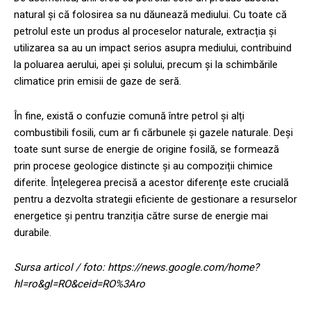
natural și că folosirea sa nu dăunează mediului. Cu toate că
petrolul este un produs al proceselor naturale, extracția și
utilizarea sa au un impact serios asupra mediului, contribuind
la poluarea aerului, apei și solului, precum și la schimbările
climatice prin emisii de gaze de seră.
În fine, există o confuzie comună între petrol și alți
combustibili fosili, cum ar fi cărbunele și gazele naturale. Deși
toate sunt surse de energie de origine fosilă, se formează
prin procese geologice distincte și au compoziții chimice
diferite. Înțelegerea precisă a acestor diferențe este crucială
pentru a dezvolta strategii eficiente de gestionare a resurselor
energetice și pentru tranziția către surse de energie mai
durabile.
Sursa articol / foto: https://news.google.com/home?
hl=ro&gl=RO&ceid=RO%3Aro