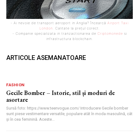
- Ai nevoie de transport aeroport in Anglia? Încearcă
Airport Taxi
London
. Calitate la prețul corect.
- Companie specializata in tranzactionarea de
Criptomonede
si
infrastructura blockchain.
ARTICOLE ASEMANATOARE
FASHION
Gecile Bomber – Istorie, stil și moduri de
asortare
Sursă foto: https://www.teenvogue.com/ Introducere Gecile bomber
sunt piese vestimentare versatile, populare atât în moda masculină, cât
și în cea feminină. Aceste...