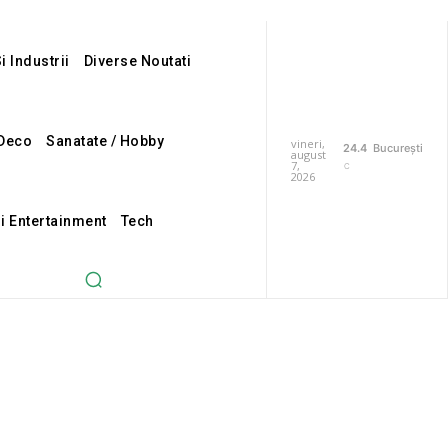
i Industrii
Diverse Noutati
Deco
Sanatate / Hobby
vineri,
24.4
București
august
7,
C
2026
Si Entertainment
Tech