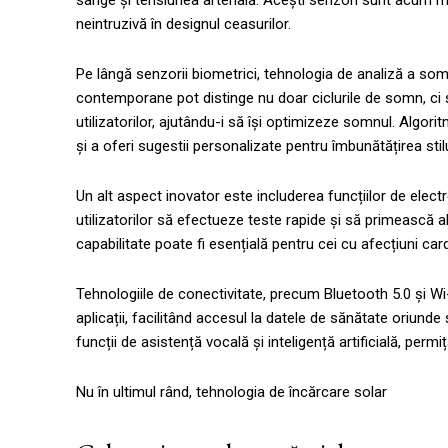
sânge și tensiunea arterială. Acești senzori sunt acum mai
neintruzivă în designul ceasurilor.
Pe lângă senzorii biometrici, tehnologia de analiză a som
contemporane pot distinge nu doar ciclurile de somn, ci și
utilizatorilor, ajutându-i să își optimizeze somnul. Algori
și a oferi sugestii personalizate pentru îmbunătățirea stilu
Un alt aspect inovator este includerea funcțiilor de elect
utilizatorilor să efectueze teste rapide și să primească al
capabilitate poate fi esențială pentru cei cu afecțiuni c
Tehnologiile de conectivitate, precum Bluetooth 5.0 și Wi-F
aplicații, facilitând accesul la datele de sănătate oriun
funcții de asistență vocală și inteligență artificială, permiț
Nu în ultimul rând, tehnologia de încărcare solar