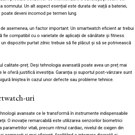
za somnului. Un alt aspect esențial este durata de viață a bateriei,
ă poate deveni incomod pe termen lung.
tă, de asemenea, un factor important. Un smartwatch eficient ar trebui
fie compatibil cu o varietate de aplicații de sănătate și fitness.
n dispozitiv purtat zilnic trebuie să fie plăcut și să se potrivească
tul calitate-preț. Deși tehnologia avansată poate avea un preț mai
e le oferă justifică investiția. Garanția și suportul post-vânzare sunt
igură liniștea în cazul unor defecte sau probleme tehnice.
artwatch-uri
ehnologii avansate ce le transformă în instrumente indispensabile
eții. O inovație remarcabilă este utilizarea senzorilor biometrici
 parametrilor vitali, precum ritmul cardiac, nivelul de oxigen din