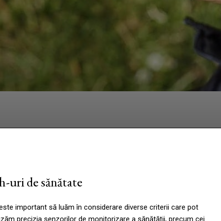
Facebook
Twitter
Pinterest
W
h-uri de sănătate
ste important să luăm în considerare diverse criterii care pot
lizăm precizia senzorilor de monitorizare a sănătății, precum cei