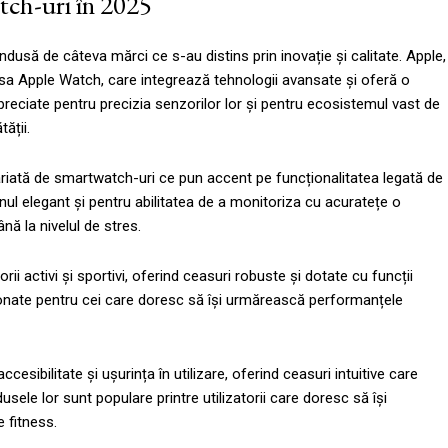
tch-uri în 2025
dusă de câteva mărci ce s-au distins prin inovație și calitate. Apple,
a sa Apple Watch, care integrează tehnologii avansate și oferă o
preciate pentru precizia senzorilor lor și pentru ecosistemul vast de
ății.
ată de smartwatch-uri ce pun accent pe funcționalitatea legată de
ul elegant și pentru abilitatea de a monitoriza cu acuratețe o
nă la nivelul de stres.
i activi și sportivi, oferind ceasuri robuste și dotate cu funcții
ionate pentru cei care doresc să își urmărească performanțele
sibilitate și ușurința în utilizare, oferind ceasuri intuitive care
ele lor sunt populare printre utilizatorii care doresc să își
e fitness.