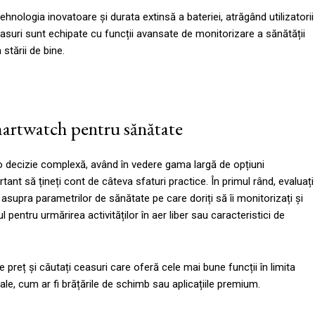
nologia inovatoare și durata extinsă a bateriei, atrăgând utilizatorii
easuri sunt echipate cu funcții avansate de monitorizare a sănătății
stării de bine.
smartwatch pentru sănătate
 decizie complexă, având în vedere gama largă de opțiuni
ant să țineți cont de câteva sfaturi practice. În primul rând, evaluați
i asupra parametrilor de sănătate pe care doriți să îi monitorizați și
pentru urmărirea activităților în aer liber sau caracteristici de
de preț și căutați ceasuri care oferă cele mai bune funcții în limita
onale, cum ar fi brățările de schimb sau aplicațiile premium.