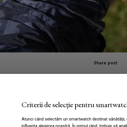
Share post:
Criterii de selecție pentru smartwatc
Atunci când selectăm un smartwatch destinat sănătății, e
influența alegerea noastră. În primul rând, trebuie să ana