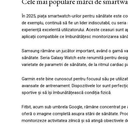
Cele mai populare mărci de smartwa
În 2025, piața smartwatch-urilor pentru sănătate este con
de exemplu, continuă să fie un lider indiscutabil, cu seri
experiență excelentă utilizatorului. Aceste ceasuri sunt a
aplicații compatibile ce îmbunătățesc monitorizarea sănăt
Samsung rămâne un jucător important, având o gamă vari
sănătate. Seria Galaxy Watch este renumită pentru design
varietate de parametri de sănătate, de la ritmul cardiac pâ
Garmin este bine cunoscut pentru focusul său pe utilizatori
avansate de antrenament. Dispozitivele lor sunt perfecț
sportive și să își îmbunătățească condiția fizică.
Fitbit, acum sub umbrela Google, rămâne concentrat pe acce
oferă o imagine completă asupra stării de sănătate. Produs
monitorizeze activitatea zilnică și să atingă obiectivele d