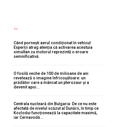
Autori Romeonet.ro
-
6 August 2026
Când pornești aerul condiționat în vehicul:
Experții atrag atenția că activarea acestuia
simultan cu motorul reprezintă o eroare
semnificativă.
O fosilă veche de 100 de milioane de ani
revelează o imagine înfricoșătoare: un
prădător care a mâncat un pterozaur și a
devenit apoi...
Centrala nucleară din Bulgaria: De ce nu este
afectată de nivelul scăzut al Dunării, în timp ce
Kozlodui funcționează la capacitate maximă,
iar Cernavodă...