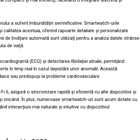
 compacti și mai eficienți, facilitând o integrare discretă și
nului a suferit îmbunătățiri semnificative. Smartwatch-urile
 calitatea acestuia, oferind rapoarte detaliate și personalizate
tmii de învățare automată sunt utilizați pentru a analiza datele strânse
lui de viață.
rocardiogramă (ECG) și detectarea fibrilației atriale, permițând
erte în timp real în cazul depistării unor anomalii. Această
ardiace sau predispuși la probleme cardiovasculare.
i 6, asigură o sincronizare rapidă și eficientă cu alte dispozitive și
de și oricând. În plus, numeroase smartwatch-uri sunt acum dotate cu
ând interacțiuni mai naturale și intuitive cu dispozitivul.