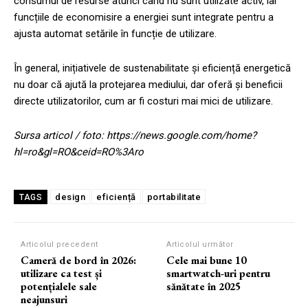
consumul de resurse atunci când nu sunt utilizate activ, iar
funcțiile de economisire a energiei sunt integrate pentru a
ajusta automat setările în funcție de utilizare.
În general, inițiativele de sustenabilitate și eficiență energetică
nu doar că ajută la protejarea mediului, dar oferă și beneficii
directe utilizatorilor, cum ar fi costuri mai mici de utilizare.
Sursa articol / foto: https://news.google.com/home?
hl=ro&gl=RO&ceid=RO%3Aro
design
eficiență
portabilitate
TAGS
Articolul precedent
Articolul următor
Cameră de bord în 2026:
Cele mai bune 10
utilizare ca test și
smartwatch-uri pentru
potențialele sale
sănătate în 2025
neajunsuri