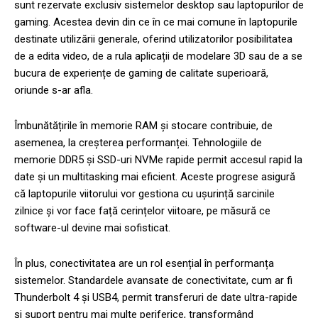
sunt rezervate exclusiv sistemelor desktop sau laptopurilor de
gaming. Acestea devin din ce în ce mai comune în laptopurile
destinate utilizării generale, oferind utilizatorilor posibilitatea
de a edita video, de a rula aplicații de modelare 3D sau de a se
bucura de experiențe de gaming de calitate superioară,
oriunde s-ar afla.
Îmbunătățirile în memorie RAM și stocare contribuie, de
asemenea, la creșterea performanței. Tehnologiile de
memorie DDR5 și SSD-uri NVMe rapide permit accesul rapid la
date și un multitasking mai eficient. Aceste progrese asigură
că laptopurile viitorului vor gestiona cu ușurință sarcinile
zilnice și vor face față cerințelor viitoare, pe măsură ce
software-ul devine mai sofisticat.
În plus, conectivitatea are un rol esențial în performanța
sistemelor. Standardele avansate de conectivitate, cum ar fi
Thunderbolt 4 și USB4, permit transferuri de date ultra-rapide
și suport pentru mai multe periferice, transformând