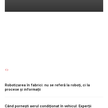
Robotizarea în fabrici: nu
se referă la roboți, ci la
procese și informații
Autori Romeonet.ro
-
7 August 2026
Robotizarea în fabrici: nu se referă la roboți, ci la
procese și informații
Când pornești aerul condiționat în vehicul: Experții