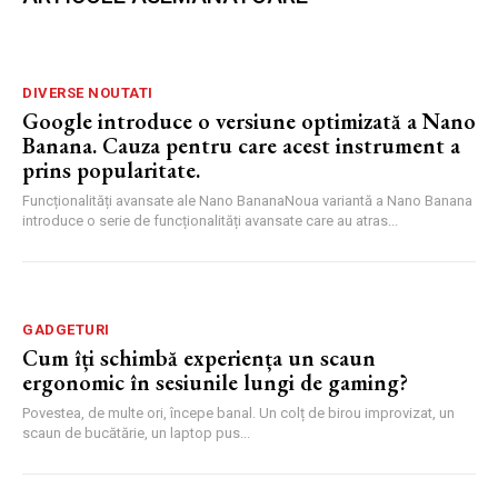
DIVERSE NOUTATI
Google introduce o versiune optimizată a Nano
Banana. Cauza pentru care acest instrument a
prins popularitate.
Funcționalități avansate ale Nano BananaNoua variantă a Nano Banana
introduce o serie de funcționalități avansate care au atras...
GADGETURI
Cum îți schimbă experiența un scaun
ergonomic în sesiunile lungi de gaming?
Povestea, de multe ori, începe banal. Un colț de birou improvizat, un
scaun de bucătărie, un laptop pus...