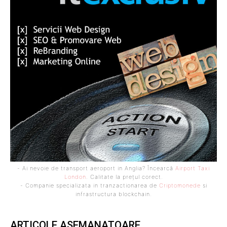
- Ai nevoie de transport aeroport in Anglia? Încearcă
Airport Taxi
London
. Calitate la prețul corect.
- Companie specializata in tranzactionarea de
Criptomonede
si
infrastructura blockchain.
ARTICOLE ASEMANATOARE