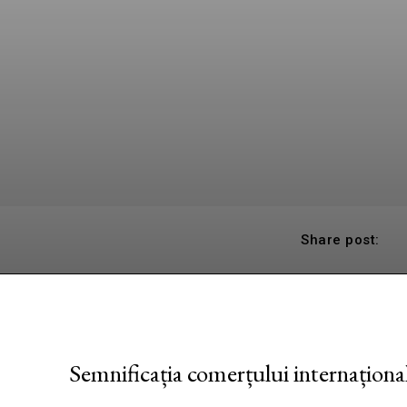
Share post:
Semnificația comerțului internațion