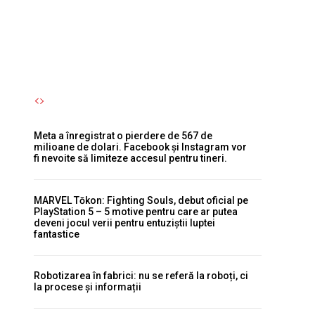
pentru tineri.
Autori Romeonet.ro
-
7 August 2026
Meta a înregistrat o pierdere de 567 de
milioane de dolari. Facebook și Instagram vor
fi nevoite să limiteze accesul pentru tineri.
MARVEL Tōkon: Fighting Souls, debut oficial pe
PlayStation 5 – 5 motive pentru care ar putea
deveni jocul verii pentru entuziștii luptei
fantastice
Robotizarea în fabrici: nu se referă la roboți, ci
la procese și informații