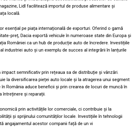
agazine, Lidl facilitează importul de produse alimentare și
ața locală.
or esențial pe piața internațională de exporturi. Oferind o gamă
litate-preț, Dacia exportă vehicule în numeroase state din Europa și
ția României ca un hub de producție auto de încredere. Investițiile
l industriei auto și un exemplu de succes al integrării în lanțurile
impact semnificativ prin rețeaua sa de distribuție și vânzări.
uie la diversificarea pieței auto locale și la atragerea unui segment
în România aduce beneficii și prin crearea de locuri de muncă în
 întreținere și reparații.
ică prin activitățile lor comerciale, ci contribuie și la
tății și sprijinului comunităților locale. Investițiile în tehnologii
tă angajamentul acestor companii față de un vi