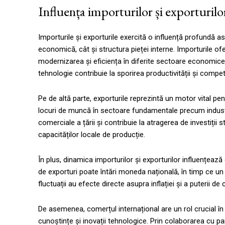
Influența importurilor și exporturil
Importurile și exporturile exercită o influență profundă
economică, cât și structura pieței interne. Importurile ofe
modernizarea și eficiența în diferite sectoare economice.
tehnologie contribuie la sporirea productivității și competi
Pe de altă parte, exporturile reprezintă un motor vital p
locuri de muncă în sectoare fundamentale precum industria 
comerciale a țării și contribuie la atragerea de investiții s
capacităților locale de producție.
În plus, dinamica importurilor și exporturilor influențează
de exporturi poate întări moneda națională, în timp ce un
fluctuații au efecte directe asupra inflației și a puterii d
De asemenea, comerțul internațional are un rol crucial în
cunoștințe și inovații tehnologice. Prin colaborarea cu pa