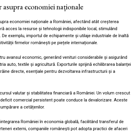
or asupra economiei naționale
 asupra economiei naționale a României, afectând atât creșterea
ră acces la resurse și tehnologii indisponibile local, stimulând
 De exemplu, importul de echipamente și utilaje industriale de înaltă
tivității firmelor românești pe piețele internaționale.
entru avansul economic, generând venituri considerabile și asigurând
auto, textile și agricultură. Exporturile sprijină echilibrarea balanței
trăine directe, esențiale pentru dezvoltarea infrastructurii și a
 cursul valutar și stabilitatea financiară a României. Un volum crescut
 deficit comercial persistent poate conduce la devalorizare. Aceste
e cumpărare a cetățenilor.
 integrarea României în economia globală, facilitând transferul de
rteneri externi, companiile românești pot adopta practici de afaceri