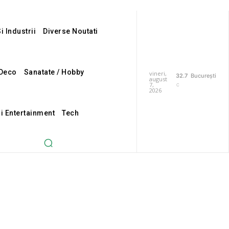
i Industrii
Diverse Noutati
Deco
Sanatate / Hobby
vineri,
32.7
București
august
7,
C
2026
Si Entertainment
Tech