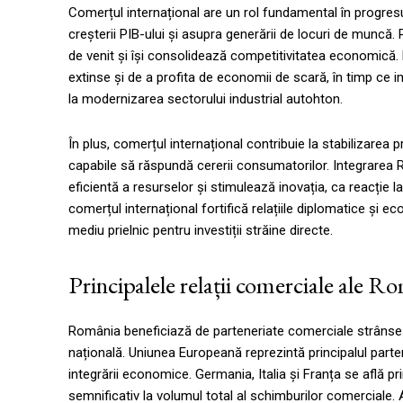
Comerțul internațional are un rol fundamental în progre
creșterii PIB-ului și asupra generării de locuri de muncă. 
de venit și își consolidează competitivitatea economică.
extinse și de a profita de economii de scară, în timp ce 
la modernizarea sectorului industrial autohton.
În plus, comerțul internațional contribuie la stabilizarea p
capabile să răspundă cererii consumatorilor. Integrarea R
eficientă a resurselor și stimulează inovația, ca reacție l
comerțul internațional fortifică relațiile diplomatice și 
mediu prielnic pentru investiții străine directe.
Principalele relații comerciale ale R
România beneficiază de parteneriate comerciale strânse 
națională. Uniunea Europeană reprezintă principalul parten
integrării economice. Germania, Italia și Franța se află p
semnificativ la volumul total al schimburilor comerciale. 