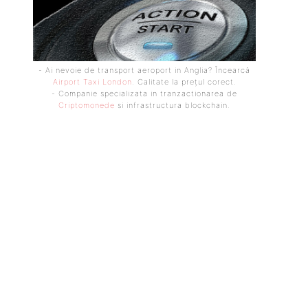
- Ai nevoie de transport aeroport in Anglia? Încearcă
Airport Taxi London
. Calitate la prețul corect.
- Companie specializata in tranzactionarea de
Criptomonede
si infrastructura blockchain.