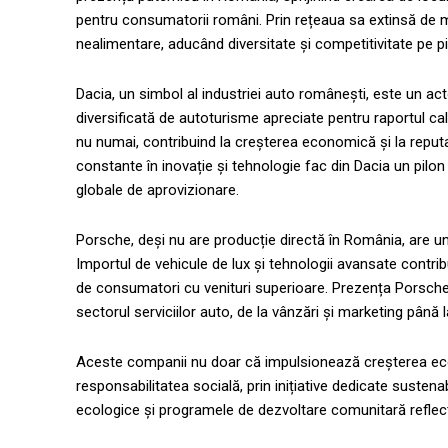
pentru consumatorii români. Prin rețeaua sa extinsă de m
nealimentare, aducând diversitate și competitivitate pe pi
Dacia, un simbol al industriei auto românești, este un act
diversificată de autoturisme apreciate pentru raportul ca
nu numai, contribuind la creșterea economică și la reputa
constante în inovație și tehnologie fac din Dacia un pilon a
globale de aprovizionare.
Porsche, deși nu are producție directă în România, are un 
Importul de vehicule de lux și tehnologii avansate contrib
de consumatori cu venituri superioare. Prezența Porsche 
sectorul serviciilor auto, de la vânzări și marketing până la
Aceste companii nu doar că impulsionează creșterea econom
responsabilitatea socială, prin inițiative dedicate sustenabili
ecologice și programele de dezvoltare comunitară reflec