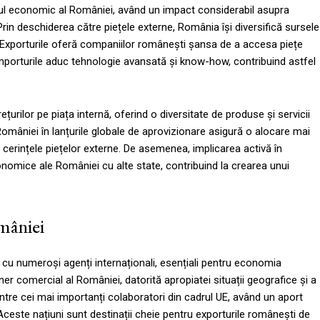
sul economic al României, având un impact considerabil asupra
Prin deschiderea către piețele externe, România își diversifică sursele
 Exporturile oferă companiilor românești șansa de a accesa piețe
importurile aduc tehnologie avansată și know-how, contribuind astfel
rețurilor pe piața internă, oferind o diversitate de produse și servicii
omâniei în lanțurile globale de aprovizionare asigură o alocare mai
a cerințele piețelor externe. De asemenea, implicarea activă în
economice ale României cu alte state, contribuind la crearea unui
omâniei
cu numeroși agenți internaționali, esențiali pentru economia
er comercial al României, datorită apropiatei situații geografice și a
rintre cei mai importanți colaboratori din cadrul UE, având un aport
Aceste națiuni sunt destinații cheie pentru exporturile românești de