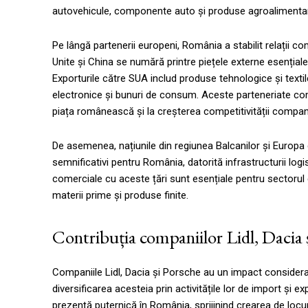
autovehicule, componente auto și produse agroalimenta
Pe lângă partenerii europeni, România a stabilit relații co
Unite și China se numără printre piețele externe esențiale
Exporturile către SUA includ produse tehnologice și texti
electronice și bunuri de consum. Aceste parteneriate come
piața românească și la creșterea competitivității compani
De asemenea, națiunile din regiunea Balcanilor și Europa 
semnificativi pentru România, datorită infrastructurii log
comerciale cu aceste țări sunt esențiale pentru sectorul 
materii prime și produse finite.
Contribuția companiilor Lidl, Dacia
Companiile Lidl, Dacia și Porsche au un impact considera
diversificarea acesteia prin activitățile lor de import și exp
prezență puternică în România, sprijinind crearea de locu