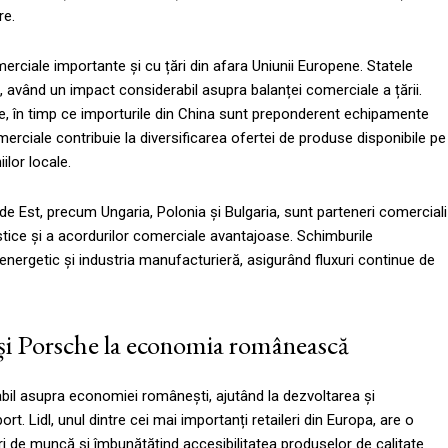
re.
merciale importante și cu țări din afara Uniunii Europene. Statele
, având un impact considerabil asupra balanței comerciale a țării.
le, în timp ce importurile din China sunt preponderent echipamente
rciale contribuie la diversificarea ofertei de produse disponibile pe
ilor locale.
de Est, precum Ungaria, Polonia și Bulgaria, sunt parteneri comerciali
istice și a acordurilor comerciale avantajoase. Schimburile
energetic și industria manufacturieră, asigurând fluxuri continue de
 și Porsche la economia românească
bil asupra economiei românești, ajutând la dezvoltarea și
ort. Lidl, unul dintre cei mai importanți retaileri din Europa, are o
ri de muncă și îmbunătățind accesibilitatea produselor de calitate