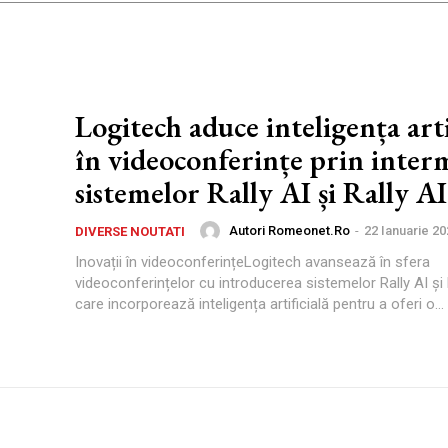
Logitech aduce inteligența arti
în videoconferințe prin inter
sistemelor Rally AI și Rally A
Autori Romeonet.ro
-
22 Ianuarie 20
DIVERSE NOUTATI
Inovații în videoconferințeLogitech avansează în sfera
videoconferințelor cu introducerea sistemelor Rally AI și 
care incorporează inteligența artificială pentru a oferi o...