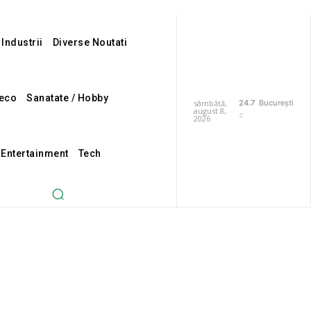
 Industrii
Diverse Noutati
eco
Sanatate / Hobby
sâmbătă,
24.7
București
august 8,
C
2026
i Entertainment
Tech