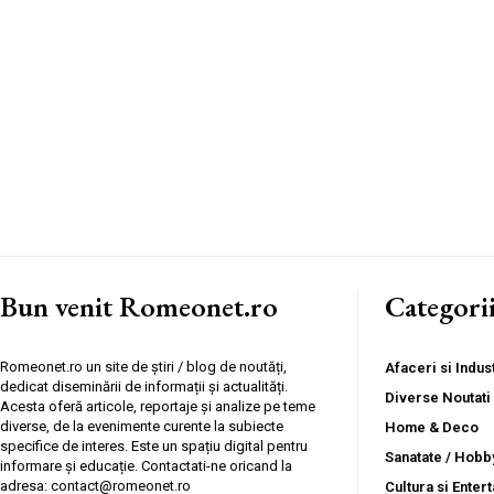
Bun venit Romeonet.ro
Categori
Romeonet.ro un site de știri / blog de noutăți,
Afaceri si Indust
dedicat diseminării de informații și actualități.
Diverse Noutati
Acesta oferă articole, reportaje și analize pe teme
diverse, de la evenimente curente la subiecte
Home & Deco
specifice de interes. Este un spațiu digital pentru
Sanatate / Hobb
informare și educație. Contactati-ne oricand la
adresa: contact@romeonet.ro
Cultura si Enter