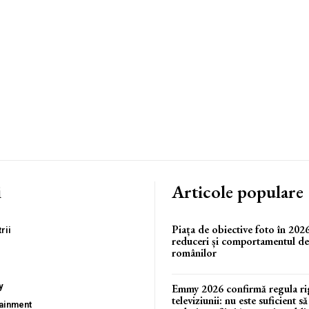
i
Articole populare
Piața de obiective foto în 2026
rii
reduceri și comportamentul d
românilor
y
Emmy 2026 confirmă regula ri
televiziunii: nu este suficient să
tainment