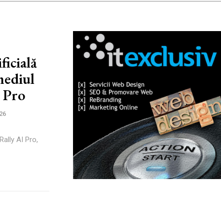
ficială
mediul
I Pro
26
Rally AI Pro,