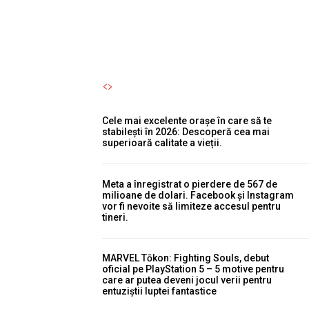
Autori Romeonet.ro
-
7 August 2026
Cele mai excelente orașe în care să te
stabilești în 2026: Descoperă cea mai
superioară calitate a vieții.
Meta a înregistrat o pierdere de 567 de
milioane de dolari. Facebook și Instagram
vor fi nevoite să limiteze accesul pentru
tineri.
MARVEL Tōkon: Fighting Souls, debut
oficial pe PlayStation 5 – 5 motive pentru
care ar putea deveni jocul verii pentru
entuziștii luptei fantastice