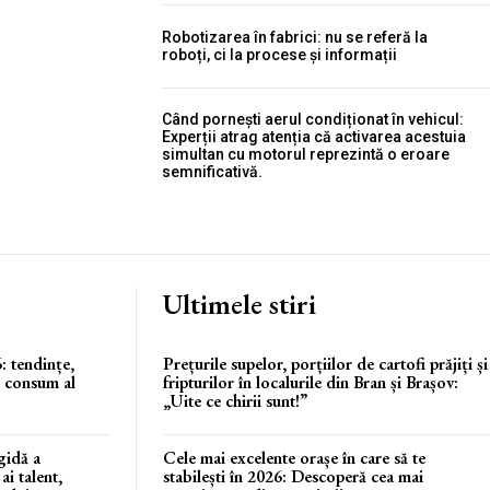
Robotizarea în fabrici: nu se referă la
roboți, ci la procese și informații
Când pornești aerul condiționat în vehicul:
Experții atrag atenția că activarea acestuia
simultan cu motorul reprezintă o eroare
semnificativă.
Ultimele stiri
: tendințe,
Prețurile supelor, porțiilor de cartofi prăjiți și
e consum al
fripturilor în localurile din Bran și Brașov:
„Uite ce chirii sunt!”
gidă a
Cele mai excelente orașe în care să te
 ai talent,
stabilești în 2026: Descoperă cea mai