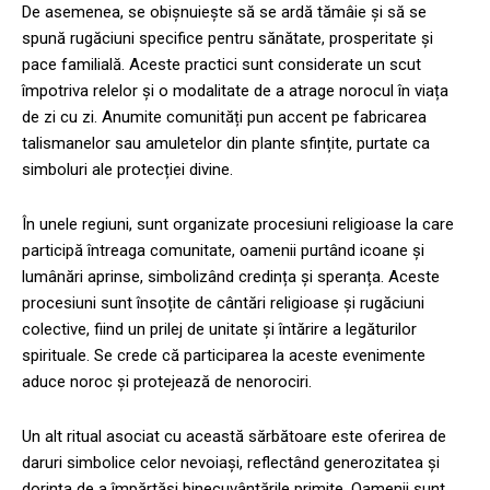
De asemenea, se obișnuiește să se ardă tămâie și să se
spună rugăciuni specifice pentru sănătate, prosperitate și
pace familială. Aceste practici sunt considerate un scut
împotriva relelor și o modalitate de a atrage norocul în viața
de zi cu zi. Anumite comunități pun accent pe fabricarea
talismanelor sau amuletelor din plante sfințite, purtate ca
simboluri ale protecției divine.
În unele regiuni, sunt organizate procesiuni religioase la care
participă întreaga comunitate, oamenii purtând icoane și
lumânări aprinse, simbolizând credința și speranța. Aceste
procesiuni sunt însoțite de cântări religioase și rugăciuni
colective, fiind un prilej de unitate și întărire a legăturilor
spirituale. Se crede că participarea la aceste evenimente
aduce noroc și protejează de nenorociri.
Un alt ritual asociat cu această sărbătoare este oferirea de
daruri simbolice celor nevoiași, reflectând generozitatea și
dorința de a împărtăși binecuvântările primite. Oamenii sunt