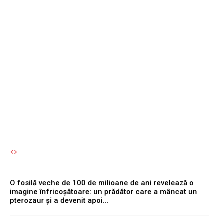
milioane de ani revelează o
imagine înfricoșătoare: un
prădător care a mâncat un
pterozaur și a devenit
apoi...
Autori Romeonet.ro
-
6 August 2026
O fosilă veche de 100 de milioane de ani revelează o
imagine înfricoșătoare: un prădător care a mâncat un
pterozaur și a devenit apoi...