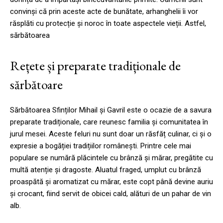
convinși că prin aceste acte de bunătate, arhanghelii îi vor
răsplăti cu protecție și noroc în toate aspectele vieții. Astfel,
sărbătoarea
Rețete și preparate tradiționale de
sărbătoare
Sărbătoarea Sfinților Mihail și Gavril este o ocazie de a savura
preparate tradiționale, care reunesc familia și comunitatea în
jurul mesei. Aceste feluri nu sunt doar un răsfăț culinar, ci și o
expresie a bogăției tradițiilor românești. Printre cele mai
populare se numără plăcintele cu brânză și mărar, pregătite cu
multă atenție și dragoste. Aluatul fraged, umplut cu brânză
proaspătă și aromatizat cu mărar, este copt până devine auriu
și crocant, fiind servit de obicei cald, alături de un pahar de vin
alb.