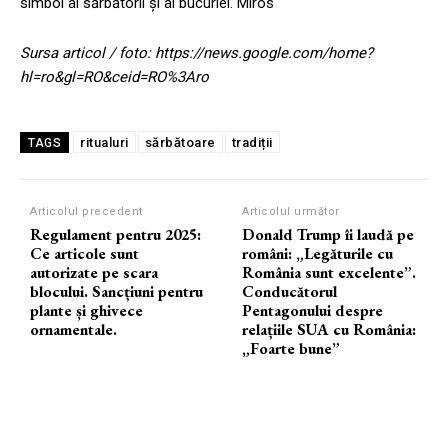
simbol al sărbătorii și al bucuriei. Miros
Sursa articol / foto: https://news.google.com/home?
hl=ro&gl=RO&ceid=RO%3Aro
ritualuri
sărbătoare
tradiții
TAGS
Articolul precedent
Articolul următor
Regulament pentru 2025:
Donald Trump îi laudă pe
Ce articole sunt
români: „Legăturile cu
autorizate pe scara
România sunt excelente”.
blocului. Sancțiuni pentru
Conducătorul
plante și ghivece
Pentagonului despre
ornamentale.
relațiile SUA cu România:
„Foarte bune”