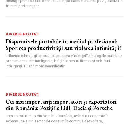
distinge printr-o serie de trăsături impresionante care îl poziționează în
fruntea preferințelor...
DIVERSE NOUTATI
Dispozitivele purtabile în mediul profesional:
Sporirea productivității sau violarea intimității?
Influența tehnologiilor purtabile asupra eficiențeiTehnologiile purtabile,
precum ceasurile inteligente, brățările pentru fitness și ochelarii
inteligenți, au schimbat semnificativ...
DIVERSE NOUTATI
Cei mai importanți importatori și exportatori
din România: Pozițiile Lidl, Dacia și Porsche
Importatori de top din RomâniaRomânia, având o economie în
expansiune și un sector de consum în continuă dezvoltare,...