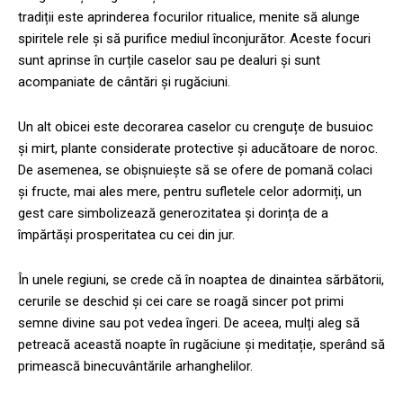
tradiții este aprinderea focurilor ritualice, menite să alunge
spiritele rele și să purifice mediul înconjurător. Aceste focuri
sunt aprinse în curțile caselor sau pe dealuri și sunt
acompaniate de cântări și rugăciuni.
Un alt obicei este decorarea caselor cu crenguțe de busuioc
și mirt, plante considerate protective și aducătoare de noroc.
De asemenea, se obișnuiește să se ofere de pomană colaci
și fructe, mai ales mere, pentru sufletele celor adormiți, un
gest care simbolizează generozitatea și dorința de a
împărtăși prosperitatea cu cei din jur.
În unele regiuni, se crede că în noaptea de dinaintea sărbătorii,
cerurile se deschid și cei care se roagă sincer pot primi
semne divine sau pot vedea îngeri. De aceea, mulți aleg să
petreacă această noapte în rugăciune și meditație, sperând să
primească binecuvântările arhanghelilor.