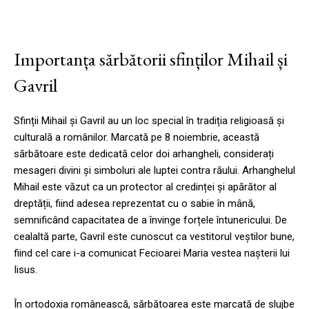
Importanța sărbătorii sfinților Mihail și
Gavril
Sfinții Mihail și Gavril au un loc special în tradiția religioasă și
culturală a românilor. Marcată pe 8 noiembrie, această
sărbătoare este dedicată celor doi arhangheli, considerați
mesageri divini și simboluri ale luptei contra răului. Arhanghelul
Mihail este văzut ca un protector al credinței și apărător al
dreptății, fiind adesea reprezentat cu o sabie în mână,
semnificând capacitatea de a învinge forțele întunericului. De
cealaltă parte, Gavril este cunoscut ca vestitorul veștilor bune,
fiind cel care i-a comunicat Fecioarei Maria vestea nașterii lui
Iisus.
În ortodoxia românească, sărbătoarea este marcată de slujbe