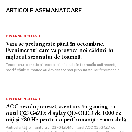
ARTICOLE ASEMANATOARE
DIVERSE NOUTATI
Vara se prelungește până în octombrie.
Evenimentul care va provoca noi călduri în
mijlocul sezonului de toamnă.
Fenomenul climatic și repercusiunile sale în toamnăÎn anii recenți,
modificările climatice au devenit tot mai pronunțate, iar fenomenele...
DIVERSE NOUTATI
AOC revoluționează aventura în gaming cu
noul Q27G4ZD: display QD-OLED de 1000 de
niți și 280 Hz pentru o performanță remarcabilă
Particularitățile monitorului Q27G4ZDMonitorul AOC Q27G4ZD se