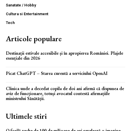
Sanatate / Hobby
Cultura si Entertainment
Tech
Articole populare
Destinații estivale accesibile și în apropierea României. Plajele
esențiale din 2026
Picat ChatGPT – Starea curentă a serviciului OpenAI
Clinica unde a decedat copila de doi ani afirmă că dispunea de
aviz de funcționare, totuși avocatul contestă afirmațiile
ministrului Sănătății.
Ultimele stiri
O fosilă veche de 100 de milioane de ani revelează o imagine