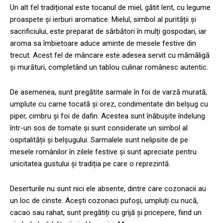
Un alt fel tradițional este tocanul de miel, gătit lent, cu legume
proaspete și ierburi aromatice. Mielul, simbol al purității și
sacrificiului, este preparat de sărbători în mulți gospodari, iar
aroma sa îmbietoare aduce aminte de mesele festive din
trecut. Acest fel de mâncare este adesea servit cu mămăligă
și murături, completând un tablou culinar românesc autentic.
De asemenea, sunt pregătite sarmale în foi de varză murată,
umplute cu carne tocată și orez, condimentate din belșug cu
piper, cimbru și foi de dafin. Acestea sunt înăbușite îndelung
într-un sos de tomate și sunt considerate un simbol al
ospitalității și belșugului. Sarmalele sunt nelipsite de pe
mesele românilor în zilele festive și sunt apreciate pentru
unicitatea gustului și tradiția pe care o reprezintă.
Deserturile nu sunt nici ele absente, dintre care cozonacii au
un loc de cinste. Acești cozonaci pufoși, umpluți cu nucă,
cacao sau rahat, sunt pregătiți cu grijă și pricepere, fiind un