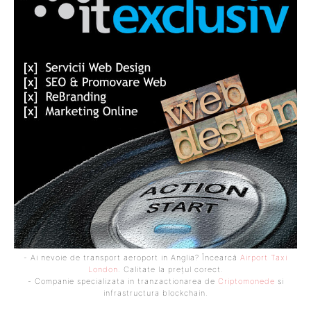
- Ai nevoie de transport aeroport in Anglia? Încearcă
Airport Taxi
London
. Calitate la prețul corect.
- Companie specializata in tranzactionarea de
Criptomonede
si
infrastructura blockchain.