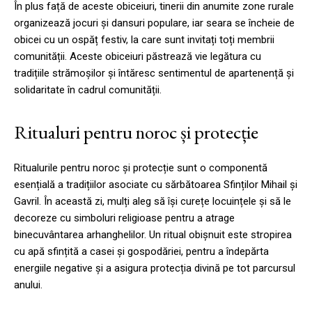
În plus față de aceste obiceiuri, tinerii din anumite zone rurale
organizează jocuri și dansuri populare, iar seara se încheie de
obicei cu un ospăț festiv, la care sunt invitați toți membrii
comunității. Aceste obiceiuri păstrează vie legătura cu
tradițiile strămoșilor și întăresc sentimentul de apartenență și
solidaritate în cadrul comunității.
Ritualuri pentru noroc și protecție
Ritualurile pentru noroc și protecție sunt o componentă
esențială a tradițiilor asociate cu sărbătoarea Sfinților Mihail și
Gavril. În această zi, mulți aleg să își curețe locuințele și să le
decoreze cu simboluri religioase pentru a atrage
binecuvântarea arhanghelilor. Un ritual obișnuit este stropirea
cu apă sfințită a casei și gospodăriei, pentru a îndepărta
energiile negative și a asigura protecția divină pe tot parcursul
anului.