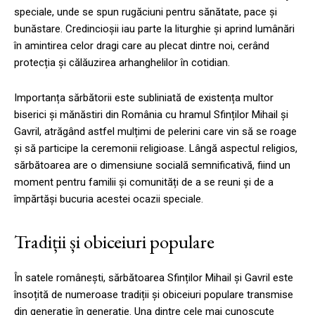
speciale, unde se spun rugăciuni pentru sănătate, pace și
bunăstare. Credincioșii iau parte la liturghie și aprind lumânări
în amintirea celor dragi care au plecat dintre noi, cerând
protecția și călăuzirea arhanghelilor în cotidian.
Importanța sărbătorii este subliniată de existența multor
biserici și mănăstiri din România cu hramul Sfinților Mihail și
Gavril, atrăgând astfel mulțimi de pelerini care vin să se roage
și să participe la ceremonii religioase. Lângă aspectul religios,
sărbătoarea are o dimensiune socială semnificativă, fiind un
moment pentru familii și comunități de a se reuni și de a
împărtăși bucuria acestei ocazii speciale.
Tradiții și obiceiuri populare
În satele românești, sărbătoarea Sfinților Mihail și Gavril este
însoțită de numeroase tradiții și obiceiuri populare transmise
din generație în generație. Una dintre cele mai cunoscute