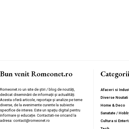
Bun venit Romeonet.ro
Categori
Romeonet.ro un site de știri / blog de noutăți,
Afaceri si Indust
dedicat diseminării de informații și actualități.
Diverse Noutati
Acesta oferă articole, reportaje și analize pe teme
diverse, de la evenimente curente la subiecte
Home & Deco
specifice de interes. Este un spațiu digital pentru
Sanatate / Hobb
informare și educație. Contactati-ne oricand la
adresa: contact@romeonet.ro
Cultura si Enter
Tech