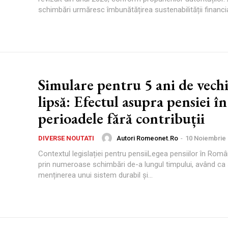
schimbări urmăresc îmbunătățirea sustenabilității financia
Simulare pentru 5 ani de vech
lipsă: Efectul asupra pensiei în
perioadele fără contribuții
Autori Romeonet.ro
-
10 Noiembrie
DIVERSE NOUTATI
Contextul legislației pentru pensiiLegea pensiilor în Româ
prin numeroase schimbări de-a lungul timpului, având ca
menținerea unui sistem durabil și...