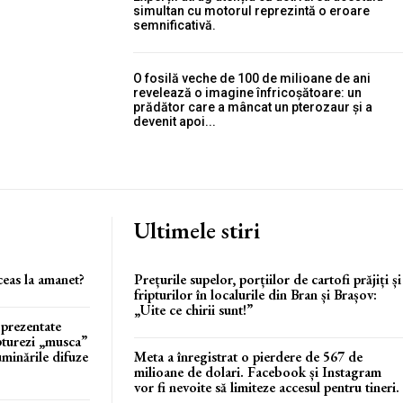
simultan cu motorul reprezintă o eroare
semnificativă.
O fosilă veche de 100 de milioane de ani
revelează o imagine înfricoșătoare: un
prădător care a mâncat un pterozaur și a
devenit apoi...
Ultimele stiri
ceas la amanet?
Prețurile supelor, porțiilor de cartofi prăjiți și
fripturilor în localurile din Bran și Brașov:
„Uite ce chirii sunt!”
 prezentate
apturezi „musca”
uminările difuze
Meta a înregistrat o pierdere de 567 de
milioane de dolari. Facebook și Instagram
vor fi nevoite să limiteze accesul pentru tineri.