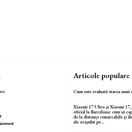
i
Articole populare
Cum este evaluată starea unui 
rii
Xiaomi 17 Ultra și Xiaomi 17,
oficial la Barcelona: cum să c
y
de la distanțe remarcabile și il
ale orașului pe...
tainment