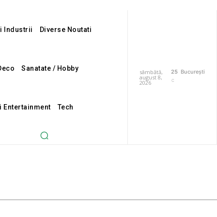
i Industrii
Diverse Noutati
Deco
Sanatate / Hobby
sâmbătă,
25
București
august 8,
C
2026
i Entertainment
Tech