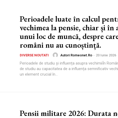
Perioadele luate în calcul pen
vechimea la pensie, chiar și în
unui loc de muncă, despre car
români nu au cunoștință.
Autori Romeonet.ro
-
20 Iunie 2026
DIVERSE NOUTATI
Perioadele de studiu și influența asupra vechimiiÎn Român
de studiu au capacitatea de a influența semnificativ vec
un element crucial în...
Pensii militare 2026: Durata n