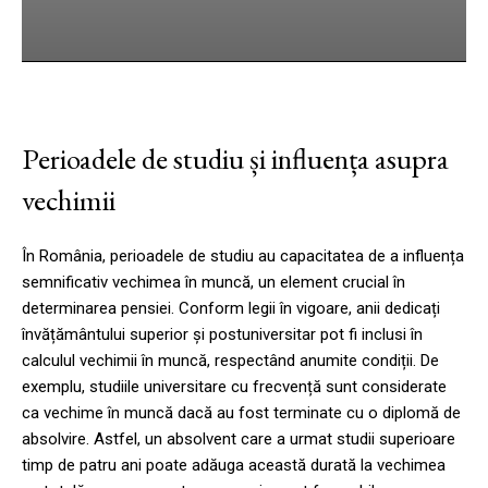
cebook
Twitter
Pinterest
WhatsApp
Perioadele de studiu și influența asupra
vechimii
În România, perioadele de studiu au capacitatea de a influența
semnificativ vechimea în muncă, un element crucial în
determinarea pensiei. Conform legii în vigoare, anii dedicați
învățământului superior și postuniversitar pot fi inclusi în
calculul vechimii în muncă, respectând anumite condiții. De
exemplu, studiile universitare cu frecvență sunt considerate
ca vechime în muncă dacă au fost terminate cu o diplomă de
absolvire. Astfel, un absolvent care a urmat studii superioare
timp de patru ani poate adăuga această durată la vechimea