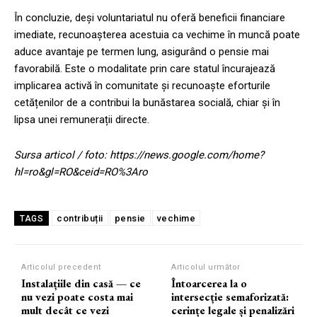
În concluzie, deși voluntariatul nu oferă beneficii financiare
imediate, recunoașterea acestuia ca vechime în muncă poate
aduce avantaje pe termen lung, asigurând o pensie mai
favorabilă. Este o modalitate prin care statul încurajează
implicarea activă în comunitate și recunoaște eforturile
cetățenilor de a contribui la bunăstarea socială, chiar și în
lipsa unei remunerații directe.
Sursa articol / foto: https://news.google.com/home?
hl=ro&gl=RO&ceid=RO%3Aro
contribuții
pensie
vechime
TAGS
Articolul precedent
Articolul următor
Instalațiile din casă — ce
Întoarcerea la o
nu vezi poate costa mai
intersecție semaforizată:
mult decât ce vezi
cerințe legale și penalizări