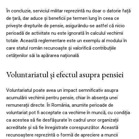
În concluzie, serviciul militar reprezintă nu doar o datorie față
de țară, dar aduce și beneficii pe termen lung în ceea ce
privește drepturile de pensie, asigurându-se astfel că nicio
perioadă de activitate nu este ignorată în calculul vechimii
totale. Această reglementare este un exemplu al modului în
care statul român recunoaște și valorifică contribuțiile
cetățenilor săi la apărarea națională.
Voluntariatul și efectul asupra pensiei
Voluntariatul poate avea un impact semnificativ asupra
acumulării vechimii pentru pensie, chiar în absența unei
remunerații directe. În România, anumite perioade de
voluntariat pot fi acceptate ca vechime în muncă, cu condiția
ca acestea să fie desfășurate în cadrul unor organizații
acreditate și să fie înregistrate corespunzător. Această
recunoaștere reprezintă o formă de apreciere a muncii