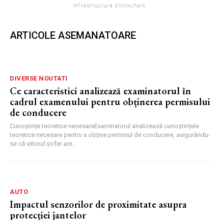
infrastructura blockchain.
ARTICOLE ASEMANATOARE
DIVERSE NOUTATI
Ce caracteristici analizează examinatorul în
cadrul examenului pentru obținerea permisului
de conducere
Cunoștințe teoretice necesareExaminatorul analizează cunoștințele
teoretice necesare pentru a obține permisul de conducere, asigurându-
se că viitorul șofer are...
AUTO
Impactul senzorilor de proximitate asupra
protecției jantelor