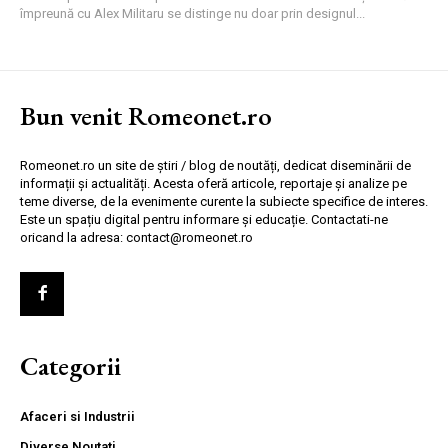
împreună cu Alex Militaru se distinge nu doar prin designul...
Bun venit Romeonet.ro
Romeonet.ro un site de știri / blog de noutăți, dedicat diseminării de
informații și actualități. Acesta oferă articole, reportaje și analize pe
teme diverse, de la evenimente curente la subiecte specifice de interes.
Este un spațiu digital pentru informare și educație. Contactati-ne
oricand la adresa: contact@romeonet.ro
Categorii
Afaceri si Industrii
Diverse Noutati