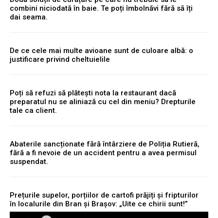
combini niciodată în baie. Te poți îmbolnăvi fără să îți
dai seama.
De ce cele mai multe avioane sunt de culoare albă: o
justificare privind cheltuielile
Poți să refuzi să plătești nota la restaurant dacă
preparatul nu se aliniază cu cel din meniu? Drepturile
tale ca client.
Abaterile sancționate fără întârziere de Poliția Rutieră,
fără a fi nevoie de un accident pentru a avea permisul
suspendat.
Prețurile supelor, porțiilor de cartofi prăjiți și fripturilor
în localurile din Bran și Brașov: „Uite ce chirii sunt!”