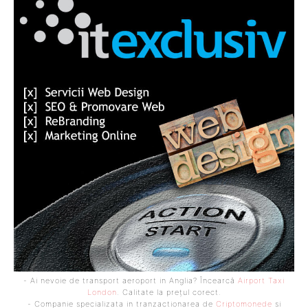
- Ai nevoie de transport aeroport in Anglia? Încearcă
Airport Taxi
London
. Calitate la prețul corect.
- Companie specializata in tranzactionarea de
Criptomonede
si