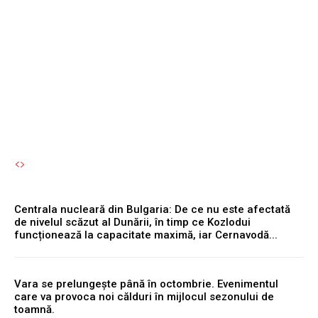
prădător care a mâncat un
pterozaur și a devenit
apoi...
Autori Romeonet.ro
-
6 August 2026
Centrala nucleară din Bulgaria: De ce nu este afectată
de nivelul scăzut al Dunării, în timp ce Kozlodui
funcționează la capacitate maximă, iar Cernavodă...
Vara se prelungește până în octombrie. Evenimentul
care va provoca noi călduri în mijlocul sezonului de
toamnă.