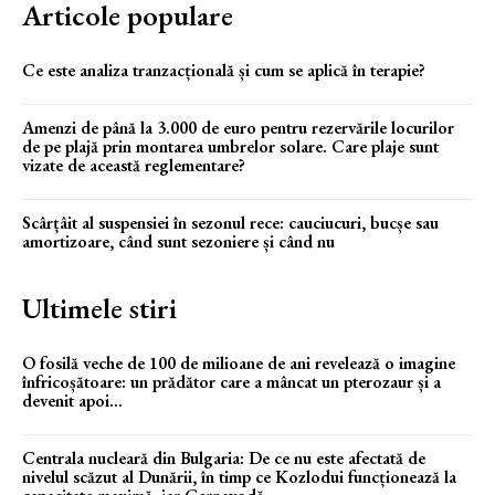
Articole populare
Ce este analiza tranzacțională și cum se aplică în terapie?
Amenzi de până la 3.000 de euro pentru rezervările locurilor
de pe plajă prin montarea umbrelor solare. Care plaje sunt
vizate de această reglementare?
Scârțâit al suspensiei în sezonul rece: cauciucuri, bucșe sau
amortizoare, când sunt sezoniere și când nu
Ultimele stiri
O fosilă veche de 100 de milioane de ani revelează o imagine
înfricoșătoare: un prădător care a mâncat un pterozaur și a
devenit apoi...
Centrala nucleară din Bulgaria: De ce nu este afectată de
nivelul scăzut al Dunării, în timp ce Kozlodui funcționează la