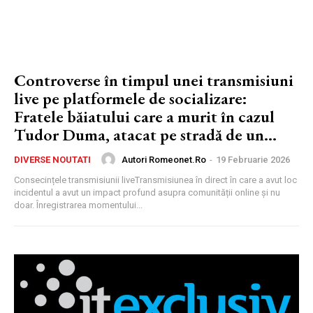
Controverse în timpul unei transmisiuni
live pe platformele de socializare:
Fratele băiatului care a murit în cazul
Tudor Duma, atacat pe stradă de un...
Autori Romeonet.ro
-
19 Februarie 2026
DIVERSE NOUTATI
Consecințele transmisiunii liveTransmisiunea în direct în care a avut loc
incidentul a avut un impact profund asupra comunității online și nu
doar. Înregistrarea momentului...