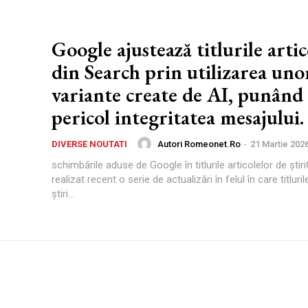
Google ajustează titlurile arti
din Search prin utilizarea uno
variante create de AI, punând
pericol integritatea mesajului.
Autori Romeonet.ro
-
21 Martie 202
DIVERSE NOUTATI
schimbările aduse de Google în titlurile articolelor de ști
realizat recent o serie de actualizări în felul în care titluril
știri...