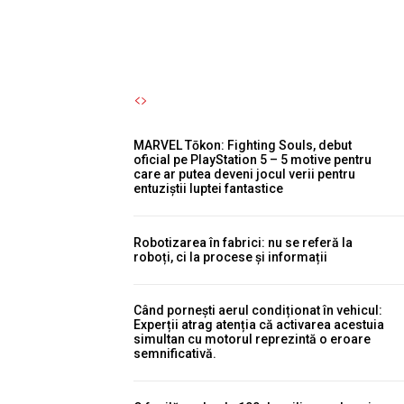
Autori Romeonet.ro
-
7 August 2026
MARVEL Tōkon: Fighting Souls, debut
oficial pe PlayStation 5 – 5 motive pentru
care ar putea deveni jocul verii pentru
entuziștii luptei fantastice
Robotizarea în fabrici: nu se referă la
roboți, ci la procese și informații
Când pornești aerul condiționat în vehicul:
Experții atrag atenția că activarea acestuia
simultan cu motorul reprezintă o eroare
semnificativă.