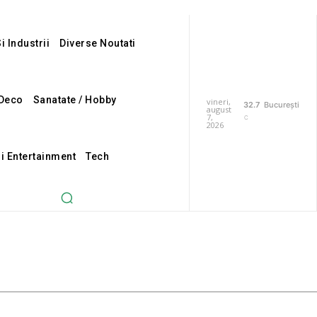
i Industrii
Diverse Noutati
Deco
Sanatate / Hobby
vineri,
32.7
București
august
7,
C
2026
Si Entertainment
Tech