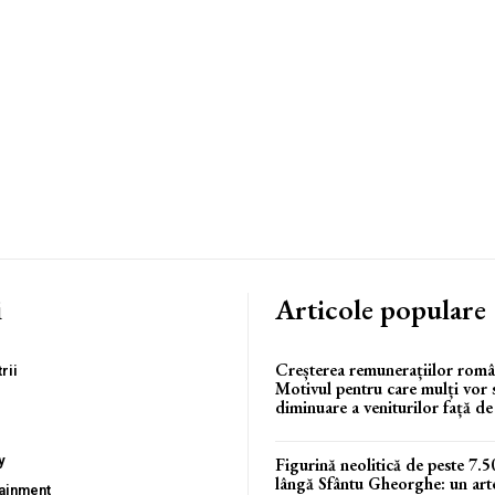
i
Articole populare
Creșterea remunerațiilor româ
rii
Motivul pentru care mulți vor 
diminuare a veniturilor față d
y
Figurină neolitică de peste 7.5
lângă Sfântu Gheorghe: un arte
tainment