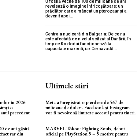
O fosilă veche de 100 de milioane de ani
revelează o imagine înfricoșătoare: un
prădător care a mâncat un pterozaur și a
devenit apoi...
Centrala nucleară din Bulgaria: De ce nu
este afectată de nivelul scăzut al Dunării, în
timp ce Kozlodui funcționează la
capacitate maximă, iar Cernavodă...
Ultimele stiri
nilor în 2026:
Meta a înregistrat o pierdere de 567 de
simți o
milioane de dolari. Facebook și Instagram
e anul precedent
vor fi nevoite să limiteze accesul pentru tineri.
00 de ani găsită
MARVEL Tōkon: Fighting Souls, debut
fact rar din
oficial pe PlayStation 5 – 5 motive pentru