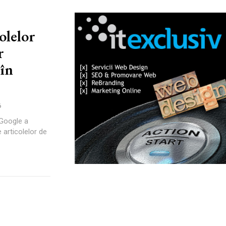
colelor
r
 în
6
riGoogle a
e articolelor de