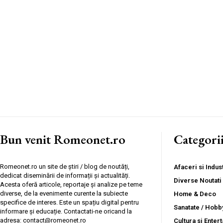
Bun venit Romeonet.ro
Categori
Romeonet.ro un site de știri / blog de noutăți,
Afaceri si Indust
dedicat diseminării de informații și actualități.
Diverse Noutati
Acesta oferă articole, reportaje și analize pe teme
diverse, de la evenimente curente la subiecte
Home & Deco
specifice de interes. Este un spațiu digital pentru
Sanatate / Hobb
informare și educație. Contactati-ne oricand la
adresa: contact@romeonet.ro
Cultura si Enter