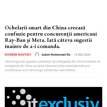
Ochelarii smart din China creează
confuzie pentru concurenții americani
Ray-Ban și Meta. Iată câteva sugestii
înainte de a-i comanda.
Autori Romeonet.ro
-
16 Mai 2026
DIVERSE NOUTATI
Tehnologia din spatele ochelarilor de inteligență din ChinaOchelarii de
inteligență din China au atras interesul pieței internaționale prin
combinarea unor tehnologii sofisticate care îmbină...