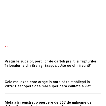
un accident pentru a avea
permisul suspendat.
Autori Romeonet.ro
-
8 August 2026
Prețurile supelor, porțiilor de cartofi prăjiți și fripturilor
în localurile din Bran și Brașov: „Uite ce chirii sunt!”
Cele mai excelente orașe în care să te stabilești în
2026: Descoperă cea mai superioară calitate a vieții.
Meta a înregistrat o pierdere de 567 de milioane de