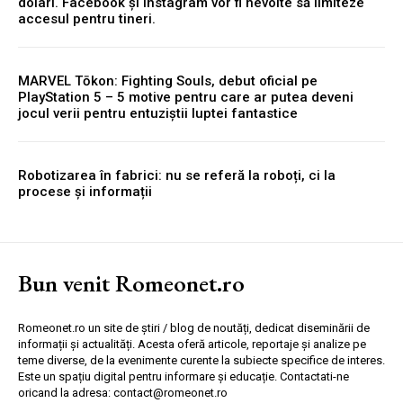
dolari. Facebook și Instagram vor fi nevoite să limiteze
accesul pentru tineri.
MARVEL Tōkon: Fighting Souls, debut oficial pe
PlayStation 5 – 5 motive pentru care ar putea deveni
jocul verii pentru entuziștii luptei fantastice
Robotizarea în fabrici: nu se referă la roboți, ci la
procese și informații
Bun venit Romeonet.ro
Romeonet.ro un site de știri / blog de noutăți, dedicat diseminării de
informații și actualități. Acesta oferă articole, reportaje și analize pe
teme diverse, de la evenimente curente la subiecte specifice de interes.
Este un spațiu digital pentru informare și educație. Contactati-ne
oricand la adresa: contact@romeonet.ro