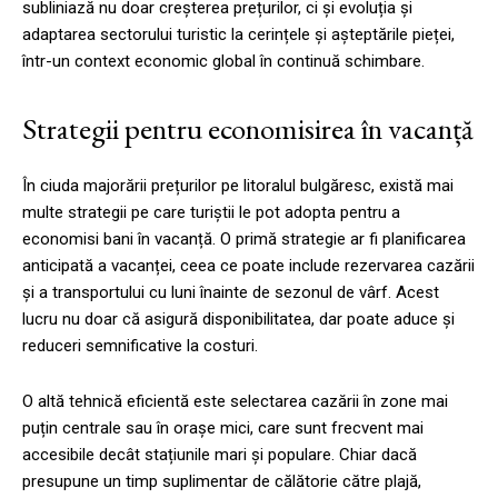
subliniază nu doar creșterea prețurilor, ci și evoluția și
adaptarea sectorului turistic la cerințele și așteptările pieței,
într-un context economic global în continuă schimbare.
Strategii pentru economisirea în vacanță
În ciuda majorării prețurilor pe litoralul bulgăresc, există mai
multe strategii pe care turiștii le pot adopta pentru a
economisi bani în vacanță. O primă strategie ar fi planificarea
anticipată a vacanței, ceea ce poate include rezervarea cazării
și a transportului cu luni înainte de sezonul de vârf. Acest
lucru nu doar că asigură disponibilitatea, dar poate aduce și
reduceri semnificative la costuri.
O altă tehnică eficientă este selectarea cazării în zone mai
puțin centrale sau în orașe mici, care sunt frecvent mai
accesibile decât stațiunile mari și populare. Chiar dacă
presupune un timp suplimentar de călătorie către plajă,