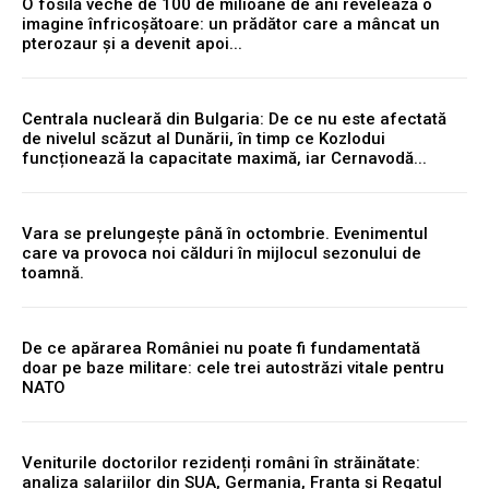
O fosilă veche de 100 de milioane de ani revelează o
imagine înfricoșătoare: un prădător care a mâncat un
pterozaur și a devenit apoi...
Centrala nucleară din Bulgaria: De ce nu este afectată
de nivelul scăzut al Dunării, în timp ce Kozlodui
funcționează la capacitate maximă, iar Cernavodă...
Vara se prelungește până în octombrie. Evenimentul
care va provoca noi călduri în mijlocul sezonului de
toamnă.
De ce apărarea României nu poate fi fundamentată
doar pe baze militare: cele trei autostrăzi vitale pentru
NATO
Veniturile doctorilor rezidenți români în străinătate:
analiza salariilor din SUA, Germania, Franța și Regatul