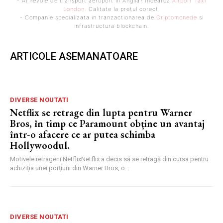
- Ai nevoie de transport aeroport in Anglia? Încearcă
Airport Taxi
London
. Calitate la prețul corect.
- Companie specializata in tranzactionarea de
Criptomonede
si
infrastructura blockchain.
ARTICOLE ASEMANATOARE
DIVERSE NOUTATI
Netflix se retrage din lupta pentru Warner
Bros, în timp ce Paramount obține un avantaj
într-o afacere ce ar putea schimba
Hollywoodul.
Motivele retragerii NetflixNetflix a decis să se retragă din cursa pentru
achiziția unei porțiuni din Warner Bros, o...
DIVERSE NOUTATI