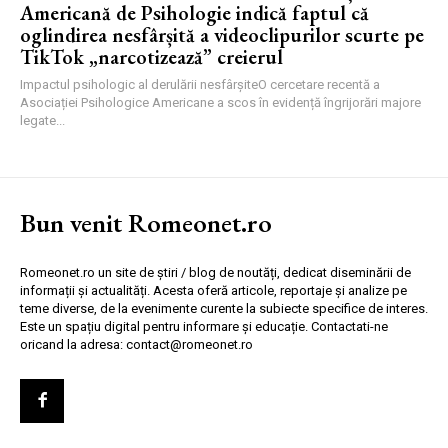
Americană de Psihologie indică faptul că
oglindirea nesfârșită a videoclipurilor scurte pe
TikTok „narcotizează” creierul
Impactul psihologic al derulării nesfârșiteO cercetare recentă a
Asociației Psihologice Americane a scos în evidență îngrijorări majore
legate...
Bun venit Romeonet.ro
Romeonet.ro un site de știri / blog de noutăți, dedicat diseminării de
informații și actualități. Acesta oferă articole, reportaje și analize pe
teme diverse, de la evenimente curente la subiecte specifice de interes.
Este un spațiu digital pentru informare și educație. Contactati-ne
oricand la adresa: contact@romeonet.ro