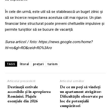
În cele din urmă, este util să se stabilească un buget zilnic și
să se încerce respectarea acestuia cât mai riguros. Un plan
financiar bine structurat poate preveni cheltuielile impulsive și
permite turiștilor să se bucure de vacanță.
Sursa articol / foto: https://news.google.com/home?
hl=ro&gl=RO&ceid=RO%3Aro
litoral
prețuri
turism
TAGS
Articolul precedent
Articolul următor
Destinații estivale
De ce nu poți să vindeți
accesibile și în apropierea
un apartament atrăgător:
României. Plajele
Dificultățile observate pe
esențiale din 2026
loc de potențialii
cumpărători