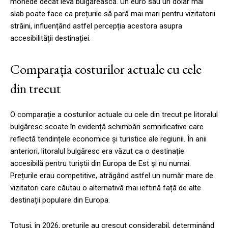
monede decât leva bulgărească. Un euro sau un dolar mai
slab poate face ca prețurile să pară mai mari pentru vizitatorii
străini, influențând astfel percepția acestora asupra
accesibilității destinației.
Comparația costurilor actuale cu cele
din trecut
O comparație a costurilor actuale cu cele din trecut pe litoralul
bulgăresc scoate în evidență schimbări semnificative care
reflectă tendințele economice și turistice ale regiunii. În anii
anteriori, litoralul bulgăresc era văzut ca o destinație
accesibilă pentru turiștii din Europa de Est și nu numai.
Prețurile erau competitive, atrăgând astfel un număr mare de
vizitatori care căutau o alternativă mai ieftină față de alte
destinații populare din Europa.
Totuși, în 2026, prețurile au crescut considerabil, determinând