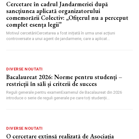
Cercetare în cadrul Jandarmeriei după
sancțiunea aplicată organizatorului
comemorării Colectiv: „Ofițerul nu a perceput
complet esența legii”
Motivul cercetăriiCercetarea a fost inițiată în urma unei acțiuni
controversate a unui agent de jandarmerie, care a aplicat...
DIVERSE NOUTATI
Bacalaureat 2026: Norme pentru studenți –
restricții în săli și criterii de succes
Reguli generale pentru examenExamenul de Bacalaureat din 2026
introduce o serie de reguli generale pe care toți studenții...
DIVERSE NOUTATI
O cercetare extinsă realizată de Asociația