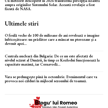
Un meteorit descoperit în 2024 transformă percepția noastră
asupra originilor Sistemului Solar. Această revelație a fost
făcută de NASA.
Ultimele stiri
O fosilă veche de 100 de milioane de ani revelează o imagine
înfricoșătoare: un prădător care a mâncat un pterozaur și a
devenit apoi...
Centrala nucleară din Bulgaria: De ce nu este afectată de
nivelul scăzut al Dunării, în timp ce Kozlodui funcționează la
capacitate maximă, iar Cernavodă...
Vara se prelungește până în octombrie. Evenimentul care va
provoca noi călduri în mijlocul sezonului de toamnă.