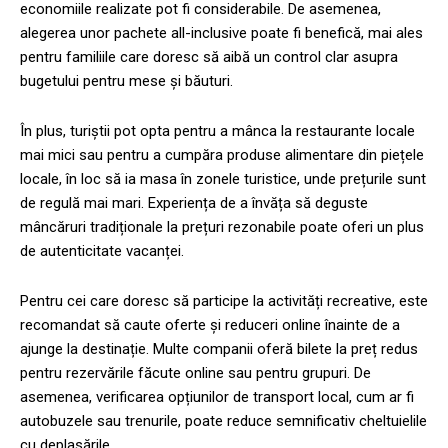
economiile realizate pot fi considerabile. De asemenea,
alegerea unor pachete all-inclusive poate fi benefică, mai ales
pentru familiile care doresc să aibă un control clar asupra
bugetului pentru mese și băuturi.
În plus, turiștii pot opta pentru a mânca la restaurante locale
mai mici sau pentru a cumpăra produse alimentare din piețele
locale, în loc să ia masa în zonele turistice, unde prețurile sunt
de regulă mai mari. Experiența de a învăța să deguste
mâncăruri tradiționale la prețuri rezonabile poate oferi un plus
de autenticitate vacanței.
Pentru cei care doresc să participe la activități recreative, este
recomandat să caute oferte și reduceri online înainte de a
ajunge la destinație. Multe companii oferă bilete la preț redus
pentru rezervările făcute online sau pentru grupuri. De
asemenea, verificarea opțiunilor de transport local, cum ar fi
autobuzele sau trenurile, poate reduce semnificativ cheltuielile
cu deplasările.