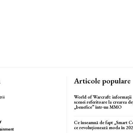
i
Articole populare
World of Warcraft: informații 
rii
scenei referitoare la crearea d
„benefice” într-un MMO
y
Ce înseamnă de fapt „Smart C
ce revoluționează moda în 20
tainment