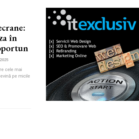
ecrane:
a în
 oportun
 2025
re cele mai
 revină pe micile