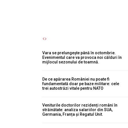
maximă, iar Cernavodă...
Autori Romeonet.ro
-
6 August 2026
Vara se prelungește până în octombrie.
Evenimentul care va provoca noi călduri în
mijlocul sezonului de toamnă.
De ce apărarea României nu poate fi
fundamentată doar pe baze militare: cele
trei autostrăzi vitale pentru NATO
Veniturile doctorilor rezidenți români în
străinătate: analiza salariilor din SUA,
Germania, Franța și Regatul Unit.