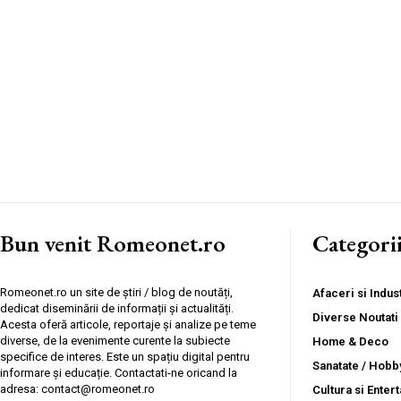
Bun venit Romeonet.ro
Categori
Romeonet.ro un site de știri / blog de noutăți,
Afaceri si Indust
dedicat diseminării de informații și actualități.
Diverse Noutati
Acesta oferă articole, reportaje și analize pe teme
diverse, de la evenimente curente la subiecte
Home & Deco
specifice de interes. Este un spațiu digital pentru
Sanatate / Hobb
informare și educație. Contactati-ne oricand la
adresa: contact@romeonet.ro
Cultura si Enter