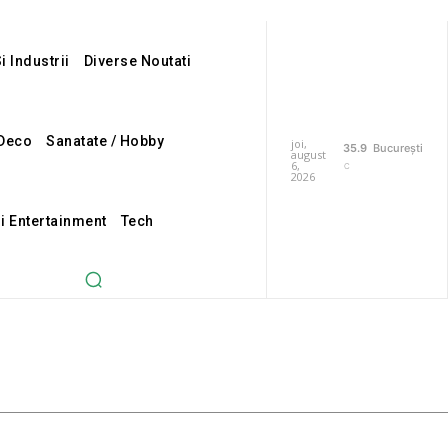
i Industrii
Diverse Noutati
Deco
Sanatate / Hobby
joi,
35.9
București
august
6,
C
2026
Si Entertainment
Tech