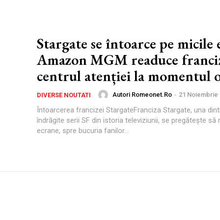
Stargate se întoarce pe micile 
Amazon MGM readuce franciz
centrul atenției la momentul
Autori Romeonet.ro
-
21 Noiembrie
DIVERSE NOUTATI
Întoarcerea francizei StargateFranciza Stargate, una dint
îndrăgite serii SF din istoria televiziunii, se pregătește să
ecrane, spre bucuria fanilor...