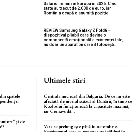
Salariul minim în Europa în 2026: Cinci
state au trecut de 2.000 de euro, iar
România ocupă o anumită poziție.
REVIEW Samsung Galaxy Z Fold8 –
dispozitivul pliabil care devine o
componentă emoțională a existenței tale,
nu doar un aparat pe care îl folosești...
Ultimele stiri
din spatele
Centrala nucleară din Bulgaria: De ce nu este
ependenței
afectată de nivelul scăzut al Dunării, în timp ce
Kozlodui funcționează la capacitate maximă,
iar Cernavodă...
omfort” și de
26?
Vara se prelungește până în octombrie.
Evenimentul care va provoca noi călduri în