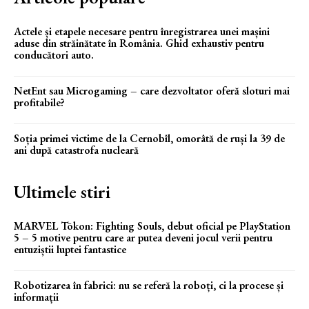
Actele și etapele necesare pentru înregistrarea unei mașini
aduse din străinătate în România. Ghid exhaustiv pentru
conducători auto.
NetEnt sau Microgaming – care dezvoltator oferă sloturi mai
profitabile?
Soția primei victime de la Cernobîl, omorâtă de ruși la 39 de
ani după catastrofa nucleară
Ultimele stiri
MARVEL Tōkon: Fighting Souls, debut oficial pe PlayStation
5 – 5 motive pentru care ar putea deveni jocul verii pentru
entuziștii luptei fantastice
Robotizarea în fabrici: nu se referă la roboți, ci la procese și
informații