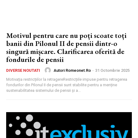
Motivul pentru care nu poți scoate toți
banii din Pilonul II de pensii dintr-o
singură mișcare. Clarificarea oferită de
fondurile de pensii
Autori Romeonet.ro
-
31 Octombrie 2025
DIVERSE NOUTATI
Motivația restricțiilor la retragereRestricțiile impuse pentru retragerea
fondurilor din Pilonul II de pensii sunt stabilite pentru a menține
sustenabilitatea sistemului de pensii și a...