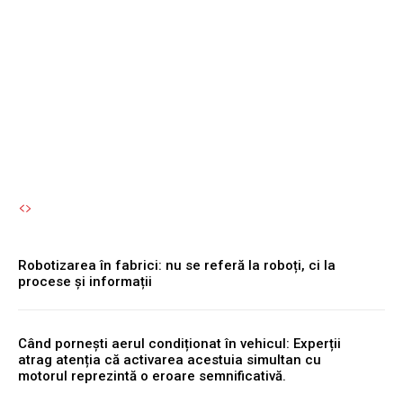
pentru care ar putea
deveni jocul verii pentru
entuziștii luptei fantastice
Autori Romeonet.ro
-
7 August 2026
Robotizarea în fabrici: nu se referă la roboți, ci la
procese și informații
Când pornești aerul condiționat în vehicul: Experții
atrag atenția că activarea acestuia simultan cu
motorul reprezintă o eroare semnificativă.