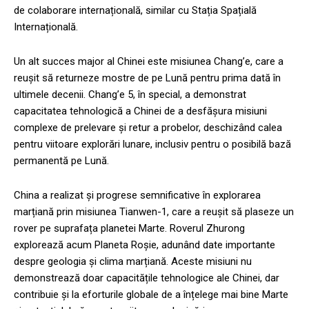
de colaborare internațională, similar cu Stația Spațială
Internațională.
Un alt succes major al Chinei este misiunea Chang’e, care a
reușit să returneze mostre de pe Lună pentru prima dată în
ultimele decenii. Chang’e 5, în special, a demonstrat
capacitatea tehnologică a Chinei de a desfășura misiuni
complexe de prelevare și retur a probelor, deschizând calea
pentru viitoare explorări lunare, inclusiv pentru o posibilă bază
permanentă pe Lună.
China a realizat și progrese semnificative în explorarea
marțiană prin misiunea Tianwen-1, care a reușit să plaseze un
rover pe suprafața planetei Marte. Roverul Zhurong
explorează acum Planeta Roșie, adunând date importante
despre geologia și clima marțiană. Aceste misiuni nu
demonstrează doar capacitățile tehnologice ale Chinei, dar
contribuie și la eforturile globale de a înțelege mai bine Marte