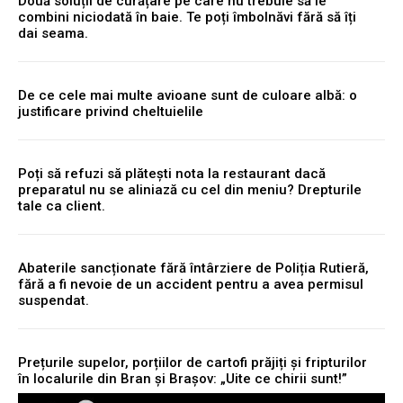
Două soluții de curățare pe care nu trebuie să le
combini niciodată în baie. Te poți îmbolnăvi fără să îți
dai seama.
De ce cele mai multe avioane sunt de culoare albă: o
justificare privind cheltuielile
Poți să refuzi să plătești nota la restaurant dacă
preparatul nu se aliniază cu cel din meniu? Drepturile
tale ca client.
Abaterile sancționate fără întârziere de Poliția Rutieră,
fără a fi nevoie de un accident pentru a avea permisul
suspendat.
Prețurile supelor, porțiilor de cartofi prăjiți și fripturilor
în localurile din Bran și Brașov: „Uite ce chirii sunt!”