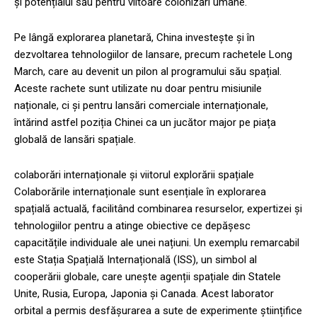
și potențialul său pentru viitoare colonizări umane.
Pe lângă explorarea planetară, China investește și în
dezvoltarea tehnologiilor de lansare, precum rachetele Long
March, care au devenit un pilon al programului său spațial.
Aceste rachete sunt utilizate nu doar pentru misiunile
naționale, ci și pentru lansări comerciale internaționale,
întărind astfel poziția Chinei ca un jucător major pe piața
globală de lansări spațiale.
colaborări internaționale și viitorul explorării spațiale
Colaborările internaționale sunt esențiale în explorarea
spațială actuală, facilitând combinarea resurselor, expertizei și
tehnologiilor pentru a atinge obiective ce depășesc
capacitățile individuale ale unei națiuni. Un exemplu remarcabil
este Stația Spațială Internațională (ISS), un simbol al
cooperării globale, care unește agenții spațiale din Statele
Unite, Rusia, Europa, Japonia și Canada. Acest laborator
orbital a permis desfășurarea a sute de experimente științifice