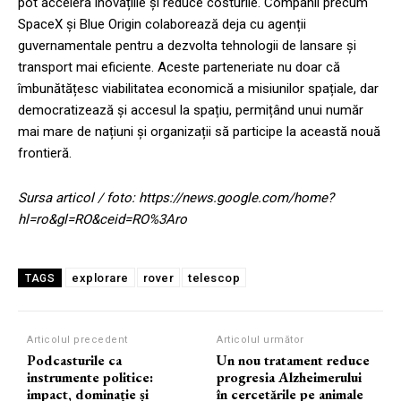
pot accelera inovațiile și reduce costurile. Companii precum
SpaceX și Blue Origin colaborează deja cu agenții
guvernamentale pentru a dezvolta tehnologii de lansare și
transport mai eficiente. Aceste parteneriate nu doar că
îmbunătățesc viabilitatea economică a misiunilor spațiale, dar
democratizează și accesul la spațiu, permițând unui număr
mai mare de națiuni și organizații să participe la această nouă
frontieră.
Sursa articol / foto: https://news.google.com/home?
hl=ro&gl=RO&ceid=RO%3Aro
explorare
rover
telescop
TAGS
Articolul precedent
Articolul următor
Podcasturile ca
Un nou tratament reduce
instrumente politice:
progresia Alzheimerului
impact, dominație și
în cercetările pe animale