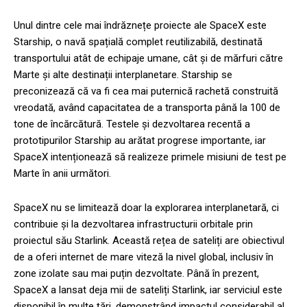
Unul dintre cele mai îndrăznețe proiecte ale SpaceX este
Starship, o navă spațială complet reutilizabilă, destinată
transportului atât de echipaje umane, cât și de mărfuri către
Marte și alte destinații interplanetare. Starship se
preconizează că va fi cea mai puternică rachetă construită
vreodată, având capacitatea de a transporta până la 100 de
tone de încărcătură. Testele și dezvoltarea recentă a
prototipurilor Starship au arătat progrese importante, iar
SpaceX intenționează să realizeze primele misiuni de test pe
Marte în anii următori.
SpaceX nu se limitează doar la explorarea interplanetară, ci
contribuie și la dezvoltarea infrastructurii orbitale prin
proiectul său Starlink. Această rețea de sateliți are obiectivul
de a oferi internet de mare viteză la nivel global, inclusiv în
zone izolate sau mai puțin dezvoltate. Până în prezent,
SpaceX a lansat deja mii de sateliți Starlink, iar serviciul este
disponibil în multe țări, demonstrând impactul considerabil al