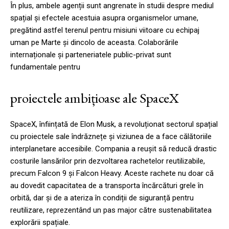
În plus, ambele agenții sunt angrenate în studii despre mediul
spațial și efectele acestuia asupra organismelor umane,
pregătind astfel terenul pentru misiuni viitoare cu echipaj
uman pe Marte și dincolo de aceasta. Colaborările
internaționale și parteneriatele public-privat sunt
fundamentale pentru
proiectele ambițioase ale SpaceX
SpaceX, înființată de Elon Musk, a revoluționat sectorul spațial
cu proiectele sale îndrăznețe și viziunea de a face călătoriile
interplanetare accesibile. Compania a reușit să reducă drastic
costurile lansărilor prin dezvoltarea rachetelor reutilizabile,
precum Falcon 9 și Falcon Heavy. Aceste rachete nu doar că
au dovedit capacitatea de a transporta încărcături grele în
orbită, dar și de a ateriza în condiții de siguranță pentru
reutilizare, reprezentând un pas major către sustenabilitatea
explorării spațiale.