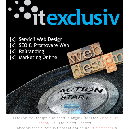
- Ai nevoie de transport aeroport in Anglia? Încearcă
Airport Taxi
London
. Calitate la prețul corect.
- Companie specializata in tranzactionarea de
Criptomonede
si