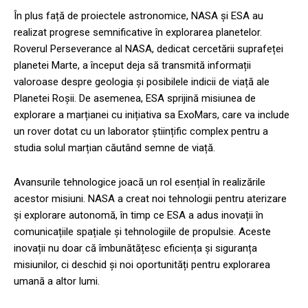
În plus față de proiectele astronomice, NASA și ESA au
realizat progrese semnificative în explorarea planetelor.
Roverul Perseverance al NASA, dedicat cercetării suprafeței
planetei Marte, a început deja să transmită informații
valoroase despre geologia și posibilele indicii de viață ale
Planetei Roșii. De asemenea, ESA sprijină misiunea de
explorare a marțianei cu inițiativa sa ExoMars, care va include
un rover dotat cu un laborator științific complex pentru a
studia solul marțian căutând semne de viață.
Avansurile tehnologice joacă un rol esențial în realizările
acestor misiuni. NASA a creat noi tehnologii pentru aterizare
și explorare autonomă, în timp ce ESA a adus inovații în
comunicațiile spațiale și tehnologiile de propulsie. Aceste
inovații nu doar că îmbunătățesc eficiența și siguranța
misiunilor, ci deschid și noi oportunități pentru explorarea
umană a altor lumi.