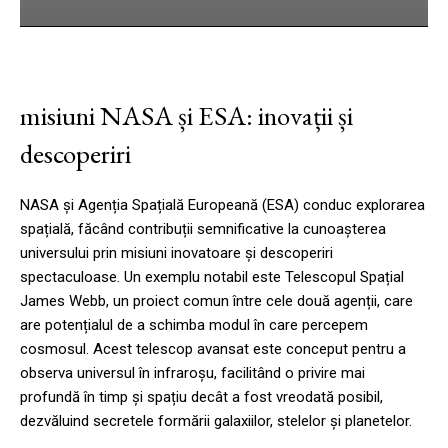
misiuni NASA și ESA: inovații și
descoperiri
NASA și Agenția Spațială Europeană (ESA) conduc explorarea
spațială, făcând contribuții semnificative la cunoașterea
universului prin misiuni inovatoare și descoperiri
spectaculoase. Un exemplu notabil este Telescopul Spațial
James Webb, un proiect comun între cele două agenții, care
are potențialul de a schimba modul în care percepem
cosmosul. Acest telescop avansat este conceput pentru a
observa universul în infraroșu, facilitând o privire mai
profundă în timp și spațiu decât a fost vreodată posibil,
dezvăluind secretele formării galaxiilor, stelelor și planetelor.