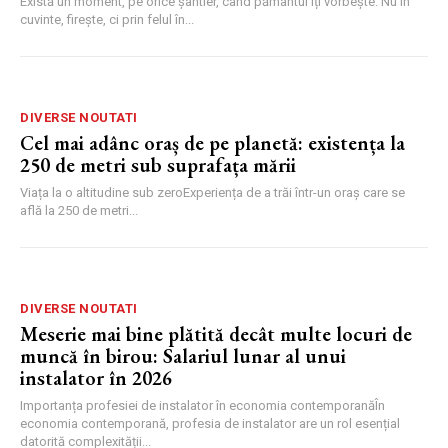
Există un moment, pe orice șantier, când pământul îți vorbește. Nu în
cuvinte, firește, ci prin felul în...
DIVERSE NOUTATI
Cel mai adânc oraș de pe planetă: existența la
250 de metri sub suprafața mării
Viața la o altitudine sub zeroExperiența de a trăi într-un oraș care se
află la 250 de metri...
DIVERSE NOUTATI
Meserie mai bine plătită decât multe locuri de
muncă în birou: Salariul lunar al unui
instalator în 2026
Importanța profesiei de instalator în economia contemporanăÎn
economia contemporană, profesia de instalator are un rol esențial
datorită complexității...