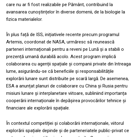
care nu ar fi fost realizabile pe Pământ, contribuind la
avansarea cunoștințelor în diverse domenii, de la biologie la
fizica materialelor.
În plus față de ISS, inițiativele recente precum programul
Artemis, coordonat de NASA, urmăresc să reunească
parteneri internaționali pentru a reveni pe Lună și a stabili o
prezență umană durabilă acolo. Acest program implică
colaborarea cu agenții spațiale și companii private din întreaga
lume, asigurându-se că beneficiile și responsabilitățile
explorării lunare sunt distribuite pe scară largă. De asemenea,
ESA a anunțat planuri de colaborare cu China și Rusia pentru
misiuni lunare și interplanetare viitoare, subliniind importanța
cooperării internaționale în depășirea provocărilor tehnice și
financiare ale explorării spațiale.
În contextul competiției și colaborării internaționale, viitorul
explorării spațiale depinde și de parteneriatele public-privat ce