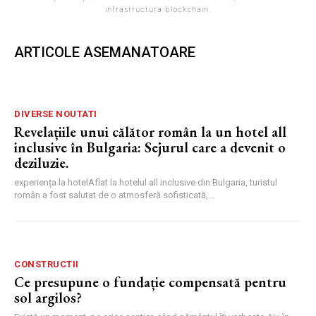
infrastructura blockchain.
ARTICOLE ASEMANATOARE
DIVERSE NOUTATI
Revelațiile unui călător român la un hotel all
inclusive în Bulgaria: Sejurul care a devenit o
deziluzie.
experiența la hotelAflat la hotelul all inclusive din Bulgaria, turistul
român a fost salutat de o atmosferă sofisticată,...
CONSTRUCTII
Ce presupune o fundație compensată pentru
sol argilos?